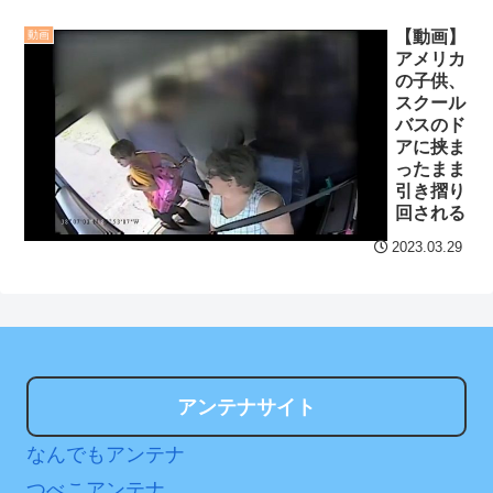
ｗｗ
NEW!
8/3まで
【動画】
動画
スターウォーズは何年経
アメリカ
【地獄のような聴聞会】
っても名作やな
NEW!
の子供、
Ｗ杯１次Ｌ敗退の韓国 議員
スクール
【阪神】佐藤輝明、高橋
が「なぜ負けたのか？」ソ
バスのド
宏斗から先制23号2ラン！
アに挟ま
ン・フンミン先発落ちは
ったまま
京セラドームはテルコール
「監督の報復」
引き摺り
回される
すまん熊本やがコンビニ
クレバテスⅡ-魔獣の王と
に食品も水もない
2023.03.29
偽りの勇者伝承- 第4話 感
ディズニーが「大課金時
想：敵を探すよりトアの書
代」に突入！アトラクショ
を餌に誘き出す作戦！
ンパスがどれもこれも1500
【画像】発達障害の子ど
円の課金チケに
もはこの絵の意味がすぐに
海外「日本よ、お前がナ
アンテナサイト
分からないらしい
ンバーワンだ」 熊本地震直
なんでもアンテナ
日本が北朝鮮に辛勝し二
後の日本の対応のスピード
次予選3連勝も、海外ファン
に世界が衝撃
つべこアンテナ