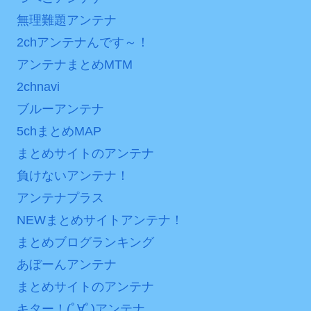
は采配に辛辣「おそろしい
無理難題アンテナ
【第7話予告】水10ドラ
内容の後半」「今日の森保
マ『ラムネモンキー』 トレ
2chアンテナんです～！
はチキン」
ンディなクリスマスイヴ
アンテナまとめMTM
七ツ森りり ご令嬢と召使
2/25(水)
2chnavi
いの禁断の恋…1日だけ許さ
36歳の彼女と結婚したい
れた夫婦としての時間をひ
ブルーアンテナ
のに、家族が猛反対。家族
たすら愛し合う。
5chまとめMAP
から信じられない言葉が飛
び出した… 他
Powered by livedoor 相
まとめサイトのアンテナ
互RSS
負けないアンテナ！
「本気で潰しにきてる」
滝沢秀明の新オーディショ
アンテナプラス
ンが“まんまジャニーズ”とフ
NEWまとめサイトアンテナ！
ァン衝撃
まとめブログランキング
Powered by livedoor 相
あぼーんアンテナ
互RSS
まとめサイトのアンテナ
キター！(ﾟ∀ﾟ)アンテナ