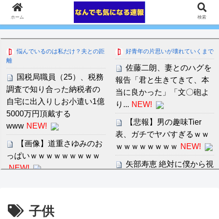
ホーム
検索
悩んでいるのは私だけ？夫との距
好青年の片思いが壊れていくまで
離
佐藤二朗、妻とのハグを
国税局職員（25）、税務
報告「君と生きてきて、本
調査で知り合った納税者の
当に良かった」「文〇砲よ
自宅に出入りしお小遣い1億
り...
NEW!
5000万円頂戴する
【悲報】男の趣味Tier
www
NEW!
表、ガチでヤバすぎるｗｗ
【画像】道重さゆみのお
ｗｗｗｗｗｗｗｗ
NEW!
っぱいｗｗｗｗｗｗｗｗｗ
矢部寿恵 絶対に僕から視
NEW!
線を外さない貧乳美人ママ
【画像あり】弊社の女性
の愛欲セックス
社員、胸を強調しすぎで困
セ・リーグ出塁回数ラン
子供
るんだがｗｗｗｗｗｗｗｗ
キング 直近3週間｜2026年