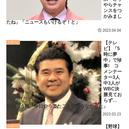
海外「日本よ、お前がナ
やらチャ
七ツ森りり ご令嬢と召使
ンスをつ
ンバーワンだ」 熊本地震直
いの禁断の恋…1日だけ許さ
かみまし
後の日本の対応のスピード
れた夫婦としての時間をひ
たね」「ニュースもいけるぞ！と」
に世界が衝撃
たすら愛し合う。
2023.04.04
【第7話予告】水10ドラ
Powered by livedoor 相
【テレ
スポーツ
マ『ラムネモンキー』 トレ
ビ】「5
互RSS
ンディなクリスマスイヴ
時に夢
2/25(水)
中」で珍
事! コ
36歳の彼女と結婚したい
メンテー
のに、家族が猛反対。家族
ター3人
から信じられない言葉が飛
中3人が
WBC決
び出した… 他
勝見てお
「本気で潰しにきてる」
らず…
松田ゆう姫「今日やってたことも知らなかった」
滝沢秀明の新オーディショ
ンが“まんまジャニーズ”とフ
2023.03.23
ァン衝撃
【野球】
スポーツ