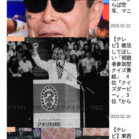
らば空
耳、マニ
アック企画…
2023.02.22
【テレ
ランキング
ビ】復活
してほし
い「視聴
者参加型
クイズ番
組」 4
位『クイ
ズダービ
ー』、3
位『から
くりTV』、2位『ウルトラクイズ』、1位は…
2023.02.16
【テレ
芸能
ビ】東西