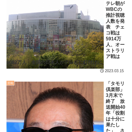
テレ朝が
Powered by livedoor 相
WBCの
互RSS
推計視聴
人数を発
表 チェ
コ戦は
5914万
人、オー
ストラリ
ア戦は
6092万人 全国の日本人がテレビに釘付けに
2023.03.15
「タモリ
芸能
倶楽部」
3月末で
終了 放
送開始40
年「役割
は十分に
果たし
た」 さ