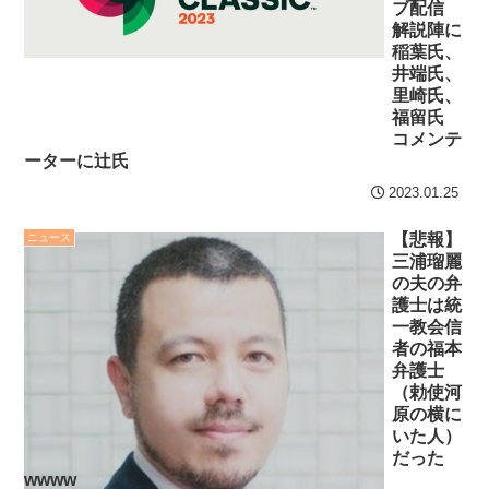
ブ配信
解説陣に
稲葉氏、
井端氏、
里崎氏、
福留氏
コメンテ
ーターに辻氏
2023.01.25
【悲報】
ニュース
三浦瑠麗
の夫の弁
護士は統
一教会信
者の福本
弁護士
（勅使河
原の横に
いた人）
だった
wwww