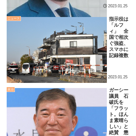
2023.01.25
指示役は
ニュース
「ルフ
ィ」 全
国で相次
ぐ強盗、
スマホに
記録複数
2023.01.25
ガーシー
政治
議員 石
破氏を
「フラッ
ト。ほん
ま素晴ら
しい」と
絶賛 懲