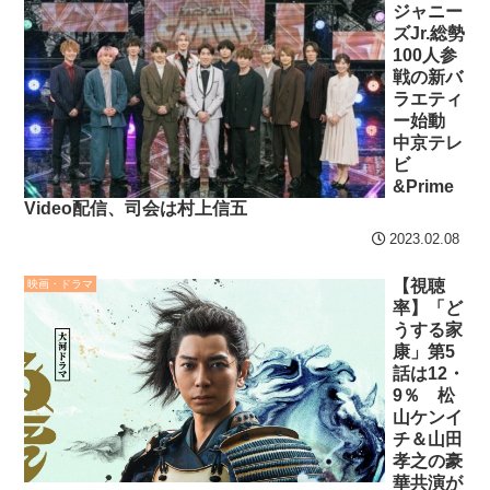
ジャニー
ズJr.総勢
100人参
戦の新バ
ラエティ
ー始動
中京テレ
ビ
&Prime
Video配信、司会は村上信五
2023.02.08
【視聴
映画・ドラマ
率】「ど
うする家
康」第5
話は12・
9％ 松
山ケンイ
チ＆山田
孝之の豪
華共演が