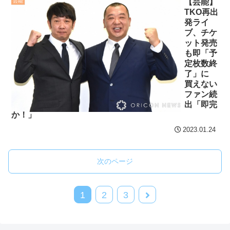
【芸能】
芸能
TKO再出
発ライ
ブ、チケ
ット発売
も即「予
定枚数終
了」に
買えない
ファン続
出「即完
か！」
2023.01.24
次のページ
1
2
3