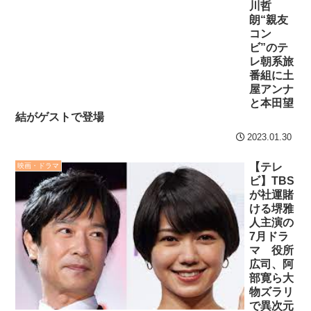
川哲
朗“親友
コン
ビ”のテ
レ朝系旅
番組に土
屋アンナ
と本田望
結がゲストで登場
2023.01.30
【テレ
映画・ドラマ
ビ】TBS
が社運賭
ける堺雅
人主演の
7月ドラ
マ 役所
広司、阿
部寛ら大
物ズラリ
で異次元