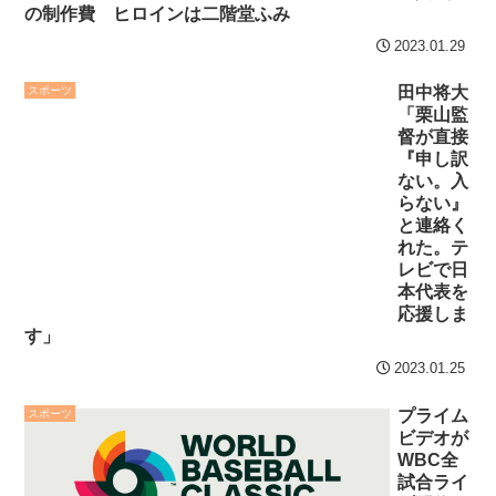
の制作費 ヒロインは二階堂ふみ
2023.01.29
田中将大
スポーツ
「栗山監
督が直接
『申し訳
ない。入
らない』
と連絡く
れた。テ
レビで日
本代表を
応援しま
す」
2023.01.25
プライム
スポーツ
ビデオが
WBC全
試合ライ