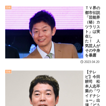
つけられてイライラした。
【阪神】藤川監督、伊藤
ＴＶ界の
芸能
都市伝説
将司のベースカバーを指摘
セ・リーグ出塁回数ラン
「芸能界
「隙を見せてはいけない」
キング 直近3週間｜2026年
（秘）カ
NEW!
ツラリス
8/3まで
ト」は実
クレバテスⅡ-魔獣の王と
在し
【地獄のような聴聞会】
偽りの勇者伝承- 第4話 感
た！ 人
Ｗ杯１次Ｌ敗退の韓国 議員
想：敵を探すよりトアの書
気芸人が
が「なぜ負けたのか？」ソ
その中身
を餌に誘き出す作戦！
ン・フンミン先発落ちは
を暴露
【画像】発達障害の子ど
「監督の報復」
2023.04.20
もはこの絵の意味がすぐに
すまん熊本やがコンビニ
分からないらしい
【テレ
芸能
に食品も水もない
ビ】今田
日本が北朝鮮に辛勝し二
耕司 松
ディズニーが「大課金時
次予選3連勝も、海外ファン
本人志卒
代」に突入！アトラクショ
業の「ワ
は采配に辛辣「おそろしい
ンパスがどれもこれも1500
イドナシ
内容の後半」「今日の森保
ョー」出
円の課金チケに
はチキン」
演「どう