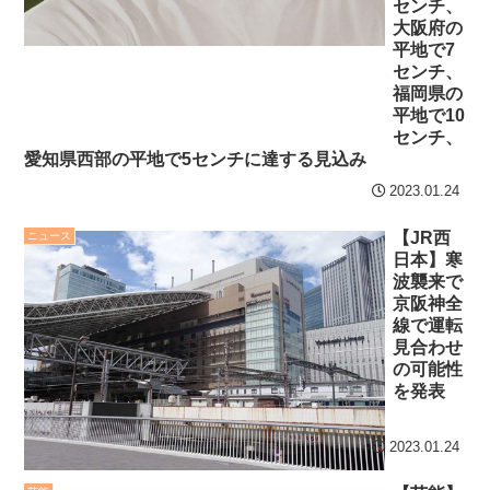
センチ、
大阪府の
平地で7
センチ、
福岡県の
平地で10
センチ、
愛知県西部の平地で5センチに達する見込み
2023.01.24
【JR西
ニュース
日本】寒
波襲来で
京阪神全
線で運転
見合わせ
の可能性
を発表
2023.01.24