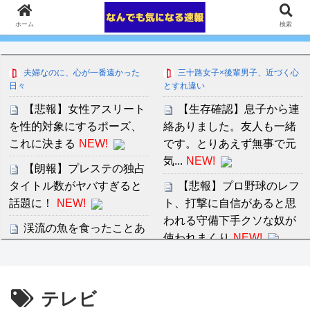
ホーム
検索
夫婦なのに、心が一番遠かった
三十路女子×後輩男子、近づく心
日々
とすれ違い
【悲報】女性アスリート
【生存確認】息子から連
を性的対象にするポーズ、
絡ありました。友人も一緒
これに決まる
NEW!
です。とりあえず無事で元
気...
NEW!
【朗報】プレステの独占
タイトル数がヤバすぎると
【悲報】プロ野球のレフ
話題に！
NEW!
ト、打撃に自信があると思
われる守備下手クソな奴が
渓流の魚を食ったことあ
使われまくり
NEW!
る奴ちょっと来てくれ
NEW!
事実婚だけど職場の人か
ら「男が稼がないから籍を
動物との触れ合いをテー
テレビ
入れられないんだ」と決め
マとした映画。
NEW!