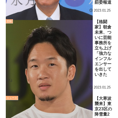
罰委報道
2023.01.25
【格闘
芸能
家】朝倉
未来、つ
いに芸能
事務所を
立ち上げ
「強力な
インフル
エンサー
を出して
いきた
い」
2023.01.25
【大寒波
ニュース
襲来】東
京23区の
降雪量2