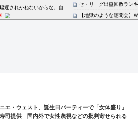
セ・リーグ出塁回数ランキング
駆逐されかねないからな。自
!
【地獄のような聴聞会】Ｗ
ン・フンミン先発落ちは「監
感想：敵を探すよりトアの書を
すまん熊本やがコンビニ
分からないらしい
ディズニーが「大課金時代
の課金チケに
ンは采配に辛辣「おそろしい内
海外「日本よ、お前がナン
世界が衝撃
許された夫婦としての時間をひ
【第7話予告】水10ドラ
2/25(水)
36歳の彼女と結婚したい
ニエ・ウェスト、誕生日パーティーで「女体盛り」
出した… 他
寿司提供 国内外で女性蔑視などの批判寄せられる
「本気で潰しにきてる」滝
ァン衝撃