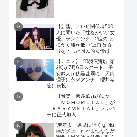
【芸能】テレビ関係者500
人に聞いた「性格がいい女
優」ランキング…2位の“と
にかく腰が低い”上白石萌
音を下した国民的女優は
【アニメ】『呪術廻戦』第
2期が7月6日スタート 子
安武人が伏黒甚爾に 天内
理子は永瀬アンナ 櫻井孝
宏は続投
【音楽】博多華丸の次女
「ＭＯＭＯＭＥＴＡＬ」が
「ＢＡＢＹＭＥＴＡＬ」メンバ
ーに正式加入
“若者よ、選挙に行くな!”動
画が炎上 たかまつななが