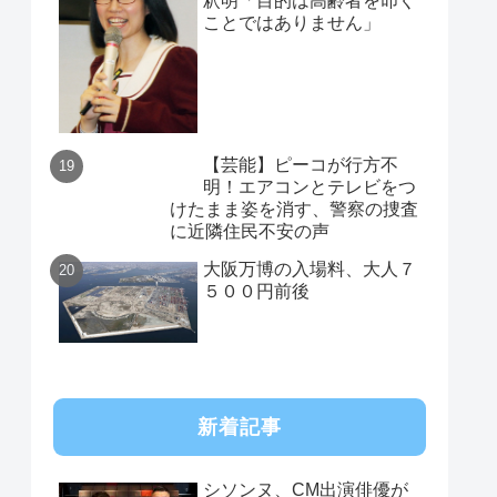
釈明「目的は高齢者を叩く
ことではありません」
【芸能】ピーコが行方不
明！エアコンとテレビをつ
けたまま姿を消す、警察の捜査
に近隣住民不安の声
大阪万博の入場料、大人７
５００円前後
新着記事
シソンヌ、CM出演俳優が