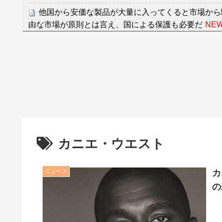
他国から安価な製品が大量に入ってくると市場から
由な市場が原則とは言え、国による保護も必要だ
NEW
クレバテスⅡ-魔獣の王と偽りの勇者伝承- 第4話 
餌に誘き出す作戦！
【画像】発達障害の子どもはこの絵の意味がすぐに
日本が北朝鮮に辛勝し二次予選3連勝も、海外ファ
容の後半」「今日の森保はチキン」
七ツ森りり ご令嬢と召使いの禁断の恋…1日だけ
たすら愛し合う。
カニエ・ウエスト
Powered by livedoor 相互RSS
ニュース
カ
の