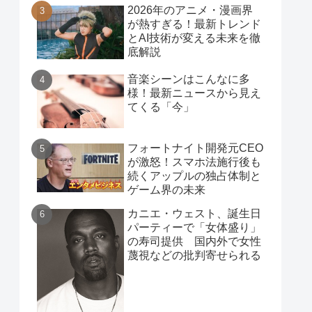
2026年のアニメ・漫画界
が熱すぎる！最新トレンド
とAI技術が変える未来を徹
底解説
音楽シーンはこんなに多
様！最新ニュースから見え
てくる「今」
フォートナイト開発元CEO
が激怒！スマホ法施行後も
続くアップルの独占体制と
ゲーム界の未来
カニエ・ウェスト、誕生日
パーティーで「女体盛り」
の寿司提供 国内外で女性
蔑視などの批判寄せられる