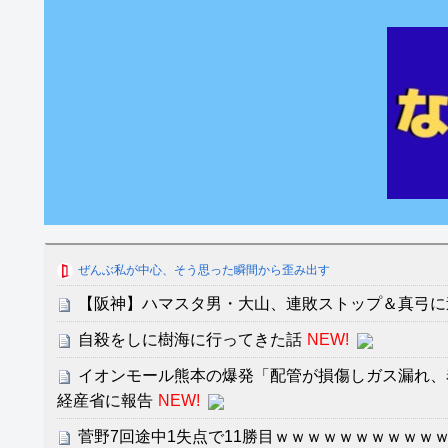
ぜんぶ私が中心、そう思った瞬間から歪み出す
【阪神】ハマスタ男・大山、連敗ストップ＆真弓に
自殺をしに樹海に行ってきた話
NEW!
イオンモール熊本の爆発「配管が損傷しガス漏れ、
経産省に報告
NEW!
菅野7回途中1失点で11勝目ｗｗｗｗｗｗｗｗｗｗ