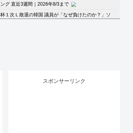
 直近3週間｜2026年8/3まで
杯１次Ｌ敗退の韓国 議員が「なぜ負けたのか？」ソ
督の報復」
に食品も水もない
」に突入！アトラクションパスがどれもこれも1500円
バーワンだ」 熊本地震直後の日本の対応のスピードに
マ『ラムネモンキー』 トレンディなクリスマスイヴ
スポンサーリンク
のに、家族が猛反対。家族から信じられない言葉が飛び
沢秀明の新オーディションが“まんまジャニーズ”とフ