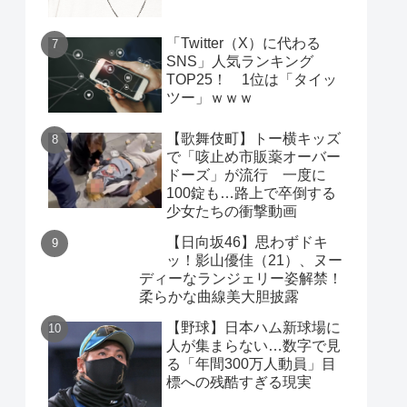
「Twitter（X）に代わる
SNS」人気ランキング
TOP25！ 1位は「タイッ
ツー」ｗｗｗ
【歌舞伎町】トー横キッズ
で「咳止め市販薬オーバー
ドーズ」が流行 一度に
100錠も…路上で卒倒する
少女たちの衝撃動画
【日向坂46】思わずドキ
ッ！影山優佳（21）、ヌー
ディーなランジェリー姿解禁！
柔らかな曲線美大胆披露
【野球】日本ハム新球場に
人が集まらない…数字で見
る「年間300万人動員」目
標への残酷すぎる現実