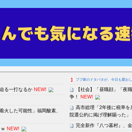
ブブ家のドタバタが、今日も愛お
迫る一打なるか
NEW!
【社会】「昼職顔」「夜職
争！
NEW!
高市総理「2年後に税率を
着火した可能性」福岡酸素、
院選公約に掲げ理解賜った」
完全新作『八つ墓村』、
ｗｗ
NEW!