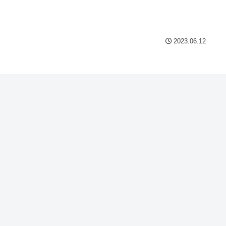
Powered by livedoor 相互
2023.06.12