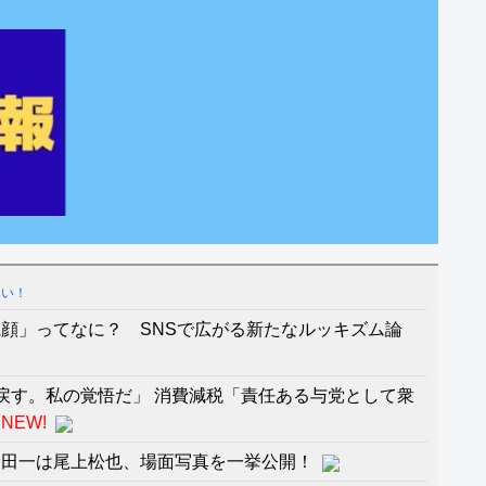
しい！
顔」ってなに？ SNSで広がる新たなルッキズム論
戻す。私の覚悟だ」 消費減税「責任ある与党として衆
NEW!
金田一は尾上松也、場面写真を一挙公開！