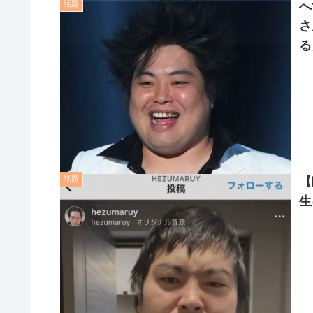
話題
へ
さ
る
話題
【
生