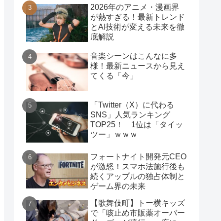
2026年のアニメ・漫画界
が熱すぎる！最新トレンド
とAI技術が変える未来を徹
底解説
音楽シーンはこんなに多
様！最新ニュースから見え
てくる「今」
「Twitter（X）に代わる
SNS」人気ランキング
TOP25！ 1位は「タイッ
ツー」ｗｗｗ
フォートナイト開発元CEO
が激怒！スマホ法施行後も
続くアップルの独占体制と
ゲーム界の未来
【歌舞伎町】トー横キッズ
で「咳止め市販薬オーバー