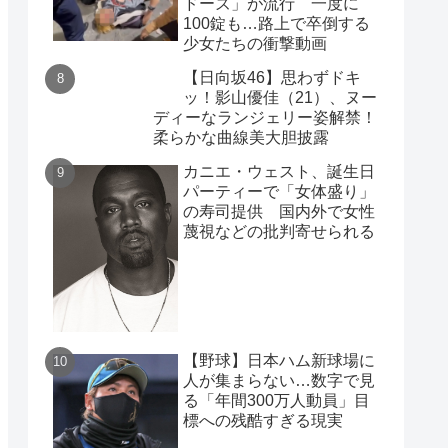
ドーズ」が流行 一度に
100錠も…路上で卒倒する
少女たちの衝撃動画
【日向坂46】思わずドキ
ッ！影山優佳（21）、ヌー
ディーなランジェリー姿解禁！
柔らかな曲線美大胆披露
カニエ・ウェスト、誕生日
パーティーで「女体盛り」
の寿司提供 国内外で女性
蔑視などの批判寄せられる
【野球】日本ハム新球場に
人が集まらない…数字で見
る「年間300万人動員」目
標への残酷すぎる現実