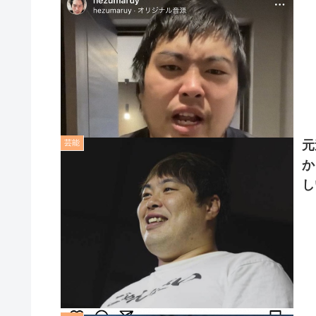
芸能
元
か
し