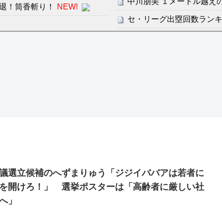
中川朋美 １メートル越え
退！筒香斬り！
NEW!
セ・リーグ出塁回数ランキング
【地獄のような聴聞会】Ｗ
感想：敵を探すよりトアの書を
ン・フンミン先発落ちは「監
すまん熊本やがコンビニ
分からないらしい
ディズニーが「大課金時代
ンは采配に辛辣「おそろしい内
の課金チケに
海外「日本よ、お前がナン
許された夫婦としての時間をひ
世界が衝撃
【第7話予告】水10ドラ
2/25(水)
議選立候補のへずまりゅう「ジジイババアは若者に
36歳の彼女と結婚したい
を開けろ！」 選挙ポスターは「高齢者に厳しい社
出した… 他
へ」
「本気で潰しにきてる」滝
ァン衝撃