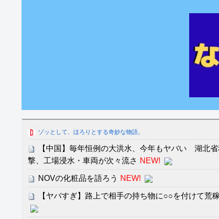
ゾッとして、ほろりとする奇妙な物語。
【中国】毎年恒例の大洪水、今年もヤバい 湖北省
撃、工場浸水・車両が次々流さ
NEW!
NOVの化粧品を語ろう
NEW!
【ヤバすぎ】路上で相手の持ち物に○○を付けて荒