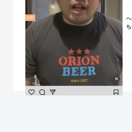
話題
へ
ち