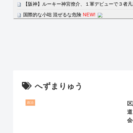
【阪神】ルーキー神宮僚介、１軍デビューで３者凡
国際的な小咄 混ぜるな危険
NEW!
クレバテスⅡ-魔獣の王と偽りの勇者伝承- 第4話 
餌に誘き出す作戦！
【画像】発達障害の子どもはこの絵の意味がすぐに
日本が北朝鮮に辛勝し二次予選3連勝も、海外ファ
容の後半」「今日の森保はチキン」
七ツ森りり ご令嬢と召使いの禁断の恋…1日だけ
たすら愛し合う。
へずまりゅう
Powered by livedoor 相互RSS
政治
区
道
会