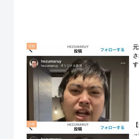
芸能
元
さ
す
話題
【
→