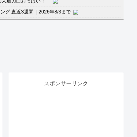
の大迫力白おっぱい！！
 直近3週間｜2026年8/3まで
杯１次Ｌ敗退の韓国 議員が「なぜ負けたのか？」ソ
督の報復」
に食品も水もない
」に突入！アトラクションパスがどれもこれも1500円
バーワンだ」 熊本地震直後の日本の対応のスピードに
スポンサーリンク
マ『ラムネモンキー』 トレンディなクリスマスイヴ
のに、家族が猛反対。家族から信じられない言葉が飛び
沢秀明の新オーディションが“まんまジャニーズ”とフ