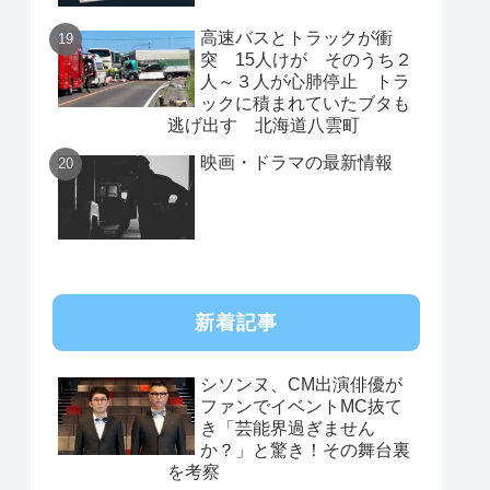
高速バスとトラックが衝
突 15人けが そのうち２
人～３人が心肺停止 トラ
ックに積まれていたブタも
逃げ出す 北海道八雲町
映画・ドラマの最新情報
新着記事
シソンヌ、CM出演俳優が
ファンでイベントMC抜て
き「芸能界過ぎません
か？」と驚き！その舞台裏
を考察