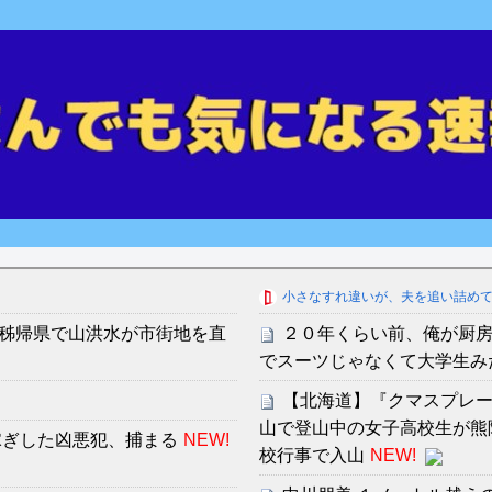
小さなすれ違いが、夫を追い詰め
秭帰県で山洪水が市街地を直
２０年くらい前、俺が厨房
でスーツじゃなくて大学生み
【北海道】『クマスプレ
山で登山中の女子高校生が熊
稼ぎした凶悪犯、捕まる
NEW!
校行事で入山
NEW!