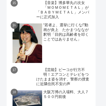
【音楽】博多華丸の次女
「ＭＯＭＯＭＥＴＡＬ」が
「ＢＡＢＹＭＥＴＡＬ」メンバ
ーに正式加入
“若者よ、選挙に行くな!”動
画が炎上 たかまつななが
釈明「目的は高齢者を叩く
ことではありません」
【芸能】ピーコが行方不
明！エアコンとテレビをつ
けたまま姿を消す、警察の捜査
に近隣住民不安の声
大阪万博の入場料、大人７
５００円前後