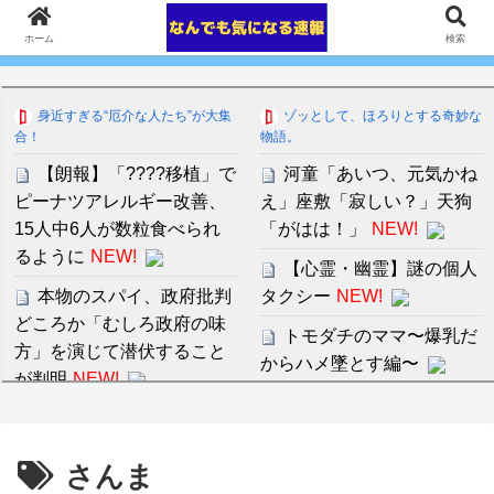
ホーム
検索
身近すぎる“厄介な人たち”が大集
ゾッとして、ほろりとする奇妙な
合！
物語。
【朗報】「????移植」で
河童「あいつ、元気かね
ピーナツアレルギー改善、
え」座敷「寂しい？」天狗
15人中6人が数粒食べられ
「がはは！」
NEW!
るように
NEW!
【心霊・幽霊】謎の個人
本物のスパイ、政府批判
タクシー
NEW!
どころか「むしろ政府の味
トモダチのママ〜爆乳だ
方」を演じて潜伏すること
からハメ墜とす編〜
が判明
NEW!
セ・リーグ出塁回数ラン
【画像】本日の瀬戸環奈
キング 直近3週間｜2026年
無料ツーショット撮影会に
8/3まで
さんま
人が殺到して人数制限で数