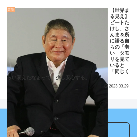
【地獄のような聴聞会】
百人が並び損
Ｗ杯１次Ｌ敗退の韓国 議員
wwwwwwwww
NEW!
【世界ま
芸能
る見え】
が「なぜ負けたのか？」ソ
【画像】井戸田潤が愛し
ビートた
ン・フンミン先発落ちは
た『乳首』がこちら
けし、さ
「監督の報復」
んま＆所
wwwwwwwwww
NEW!
に語る自
すまん熊本やがコンビニ
らの「老
【阪神】工藤泰成、160
に食品も水もない
い タモ
キロ超直球も変化球が多い
リを見て
ディズニーが「大課金時
点に打ちにくさ 対巨人３
いると
代」に突入！アトラクショ
連戦も期待
NEW!
「同じく
ンパスがどれもこれも1500
らい衰えたなぁって、少し安心する」
クレバテスⅡ-魔獣の王と
円の課金チケに
2023.03.29
偽りの勇者伝承- 第4話 感
海外「日本よ、お前がナ
想：敵を探すよりトアの書
ンバーワンだ」 熊本地震直
を餌に誘き出す作戦！
後の日本の対応のスピード
【画像】発達障害の子ど
に世界が衝撃
もはこの絵の意味がすぐに
【第7話予告】水10ドラ
分からないらしい
アンテナサイト
マ『ラムネモンキー』 トレ