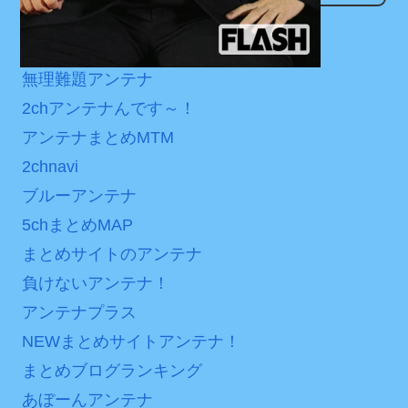
日本が北朝鮮に辛勝し二
なんでもアンテナ
ンディなクリスマスイヴ
次予選3連勝も、海外ファン
2/25(水)
つべこアンテナ
は采配に辛辣「おそろしい
無理難題アンテナ
36歳の彼女と結婚したい
内容の後半」「今日の森保
のに、家族が猛反対。家族
はチキン」
2chアンテナんです～！
から信じられない言葉が飛
アンテナまとめMTM
七ツ森りり ご令嬢と召使
び出した… 他
いの禁断の恋…1日だけ許さ
2chnavi
「本気で潰しにきてる」
れた夫婦としての時間をひ
ブルーアンテナ
滝沢秀明の新オーディショ
たすら愛し合う。
5chまとめMAP
ンが“まんまジャニーズ”とフ
Powered by livedoor 相
ァン衝撃
まとめサイトのアンテナ
互RSS
負けないアンテナ！
Powered by livedoor 相
アンテナプラス
互RSS
NEWまとめサイトアンテナ！
まとめブログランキング
あぼーんアンテナ