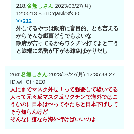
218:
名無しさん
2023/03/27(月)
12:05:13.85
ID:gaNkSfku0
>>212
外してるやつは政府に盲目的、とも言える
からそんな戯言どうでもよいな
政府が言ってるからワクチン打てよと言う
と途端に気勢が下がる雑魚ばかりだし
264:
名無しさん
2023/03/27(月) 12:35:38.27
ID:wf+Chh2E0
人にまでマスク外せ！って強要して騒いでる
人って元々反マスク反ワクチンで海外ではこ
うなのに日本は〜ってやたらと日本下げして
そう知らんけど
そんなに嫌なら海外行けばいいのよ