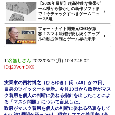
【2026年最新】超高性能な携帯ゲ
ァン衝撃
ーム機から懐かしの新作ソフトま
で！今チェックすべきゲームニュ
Powered by livedoor 相
ース5選
互RSS
フォートナイト開発元CEOが激
怒！スマホ法施行後も続くアップ
ルの独占体制とゲーム界の未来
1:
名無しさん
2023/03/27(月) 10:42:45.02
ID:j20VomDX9
実業家の西村博之（ひろゆき）氏（46）が27日、
自身のツイッターを更新。今月13日から政府がマス
ク着用を個人の判断に委ねる指針を出したことによ
る「マスク問題」について言及した。
政府がマスク着用を個人の判断に委ねる発表をして
から約2週間が経ったが、現在もマスク着用率は高