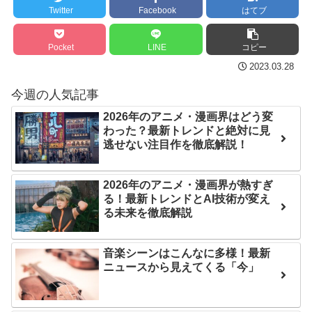
ンパスがどれもこれも1500
次予選3連勝も、海外ファン
Twitter
Facebook
はてブ
円の課金チケに
は采配に辛辣「おそろしい
内容の後半」「今日の森保
海外「日本よ、お前がナ
Pocket
LINE
コピー
はチキン」
ンバーワンだ」 熊本地震直
2023.03.28
後の日本の対応のスピード
七ツ森りり ご令嬢と召使
今週の人気記事
に世界が衝撃
いの禁断の恋…1日だけ許さ
2026年のアニメ・漫画界はどう変
れた夫婦としての時間をひ
【第7話予告】水10ドラ
わった？最新トレンドと絶対に見
たすら愛し合う。
マ『ラムネモンキー』 トレ
逃せない注目作を徹底解説！
ンディなクリスマスイヴ
Powered by livedoor 相
2/25(水)
2026年のアニメ・漫画界が熱すぎ
互RSS
る！最新トレンドとAI技術が変え
36歳の彼女と結婚したい
る未来を徹底解説
のに、家族が猛反対。家族
から信じられない言葉が飛
び出した… 他
音楽シーンはこんなに多様！最新
ニュースから見えてくる「今」
「本気で潰しにきてる」
滝沢秀明の新オーディショ
ンが“まんまジャニーズ”とフ