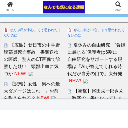
ホーム
検索
ぜんぶ私が中心、そう思われたく
ぜんぶ私が中心、そう思われたく
ないのに
ないのに
【広島】廿日市の中学野
夏休みの自由研究 “負担
球部員死亡事故 書類送検
に感じる”保護者は6割に
の医師、別人のCT画像で診
自由研究をサポートする現
察した疑い 頭部出血に気
場は「AIが答えてくれる時
づか
NEW!
代だが自分の目で」大分発
NEW!
【悲報】女性「男への最
大ダメージはこれ」←お前
【衝撃】尾田栄一郎さん
ら耐えられる？
NEW!
「数字で一番になってしま
ったから目指す目標がな
交際解消の定義
NEW!
い！！何から学べばいいん
だ？？」ｗｗｗｗｗｗｗｗ
阪神ルーカス、危険球退
ｗｗ
NEW!