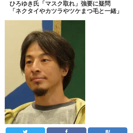
ひろゆき氏「マスク取れ」強要に疑問
場…復帰３登板目でまさか
長友の現役続行、妻・平
「ネクタイやカツラやツケまつ毛と一緒」
の事態 １４８キロ直球が
愛梨が後押ししてたらしい
頭部直撃
NEW!
な
【あんこ】バーニィは第
セ・リーグ出塁回数ラン
1小隊のフォワードのようで
キング 直近3週間｜2026年
す【機動警察パトレイバ
8/3まで
ー】 第57話 ああ、心配だ心
配だ
NEW!
【地獄のような聴聞会】
Ｗ杯１次Ｌ敗退の韓国 議員
クレバテスⅡ-魔獣の王と
が「なぜ負けたのか？」ソ
偽りの勇者伝承- 第4話 感
ン・フンミン先発落ちは
想：敵を探すよりトアの書
「監督の報復」
を餌に誘き出す作戦！
すまん熊本やがコンビニ
【画像】発達障害の子ど
に食品も水もない
もはこの絵の意味がすぐに
分からないらしい
ディズニーが「大課金時
代」に突入！アトラクショ
日本が北朝鮮に辛勝し二