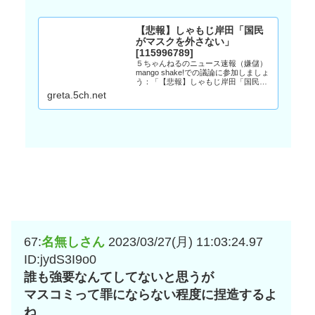
【悲報】しゃもじ岸田「国民
がマスクを外さない」
[115996789]
５ちゃんねるのニュース速報（嫌儲）
mango shake!での議論に参加しましょ
う：「【悲報】しゃもじ岸田「国民が
マスクを外さない」 」。
greta.5ch.net
67:
名無しさん
2023/03/27(月) 11:03:24.97
ID:jydS3I9o0
誰も強要なんてしてないと思うが
マスコミって罪にならない程度に捏造するよ
ね