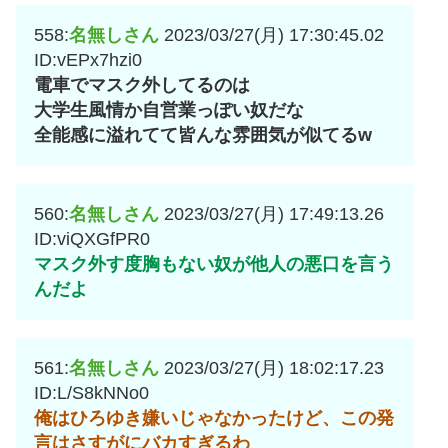
558:
名無しさん
2023/03/27(月) 17:30:45.02
ID:vEPx7hzi0
電車でマスク外してるのは
大学生風情か自営業っぽい奴だな
全能感に溢れてて皆んな雰囲気が似てるw
560:
名無しさん
2023/03/27(月) 17:49:13.26
ID:viQXGfPR0
マスク外す度胸もない奴が他人の悪口を言う
んだよ
561:
名無しさん
2023/03/27(月) 18:02:17.23
ID:L/S8kNNo0
俺はひろゆき嫌いじゃなかったけど、この発
言はさすがにバカすぎるわ