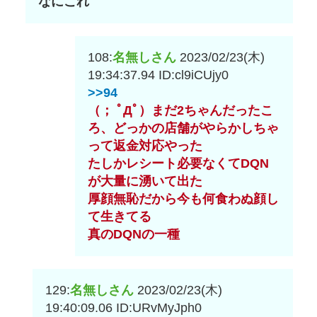
なにこれ
108:
名無しさん
2023/02/23(木)
19:34:37.94
ID:cl9iCUjy0
>>94
（； ﾟДﾟ）まだ2ちゃんだったこ
ろ、どっかの店舗がやらかしちゃ
って返金対応やった
たしかレシート必要なくてDQN
が大量に湧いて出た
厚顔無恥だから今も何食わぬ顔し
て生きてる
真のDQNの一種
129:
名無しさん
2023/02/23(木)
19:40:09.06
ID:URvMyJph0