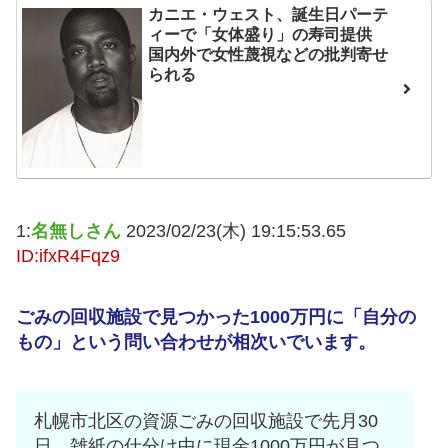
カニエ・ウェスト、誕生日パーテ
ンが“まんまジャニーズ”とフ
ィーで「女体盛り」の寿司提供
ァン衝撃
国内外で女性蔑視などの批判寄せ
られる
Powered by livedoor 相
互RSS
1:
名無しさん
2023/02/23(木) 19:15:53.65
ID:ifxR4Fqz9
ごみの回収施設で見つかった1000万円に「自分の
もの」という問い合わせが相次いでいます。
札幌市北区の資源ごみの回収施設で先月30
日、雑紙の仕分け中に現金1000万円が見つ