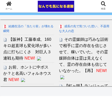
ホーム
検索
結婚生活の「当たり前」が壊れる
成長の先で気づいた想い、不器用
瞬間
な大人の恋
【阪神】工藤泰成、160
その霊媒師は巧みな話術
キロ超直球も変化球が多い
で相手に霊の存在を信じさ
点に打ちにくさ 対巨人３
せて、稼いでいた。 その霊
連戦も期待
NEW!
媒師自体は霊は見えなく
て、霊の存在自体も信じて
お前、ホントに中ボス
いなかった。【再】
NEW!
か？と名高いフォルネウス
君
NEW!
【虹ヶ咲】ランジュって
【闇深】震度6強の爆発
地味にカプ相手いないよな
現場でイオンが社内規定違
【ラブライブ！】
NEW!
反の疑い…なぜ日本の企業
は震災時すら「まず営業」
母に理不尽に怒られて育