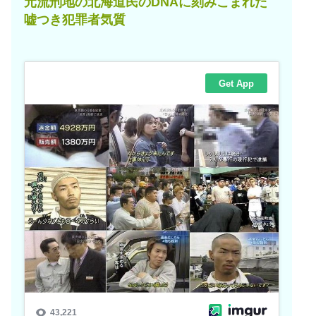
元流刑地の北海道民のDNAに刻みこまれた
嘘つき犯罪者気質