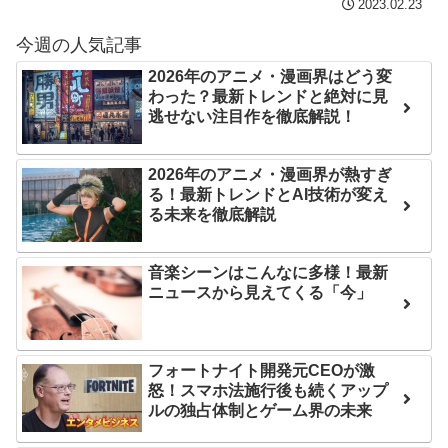
代」に突入！アトラクショ
2023.02.23
はチキン」
ンパスがどれもこれも1500
今週の人気記事
七ツ森りり ご令嬢と召使
円の課金チケに
いの禁断の恋…1日だけ許さ
2026年のアニメ・漫画界はどう変
海外「日本よ、お前がナ
わった？最新トレンドと絶対に見
れた夫婦としての時間をひ
ンバーワンだ」 熊本地震直
逃せない注目作を徹底解説！
たすら愛し合う。
後の日本の対応のスピード
に世界が衝撃
Powered by livedoor 相
2026年のアニメ・漫画界が熱すぎ
る！最新トレンドとAI技術が変え
互RSS
【第7話予告】水10ドラ
る未来を徹底解説
マ『ラムネモンキー』 トレ
ンディなクリスマスイヴ
音楽シーンはこんなに多様！最新
2/25(水)
ニュースから見えてくる「今」
36歳の彼女と結婚したい
のに、家族が猛反対。家族
から信じられない言葉が飛
フォートナイト開発元CEOが激
び出した… 他
怒！スマホ法施行後も続くアップ
ルの独占体制とゲーム界の未来
「本気で潰しにきてる」
滝沢秀明の新オーディショ