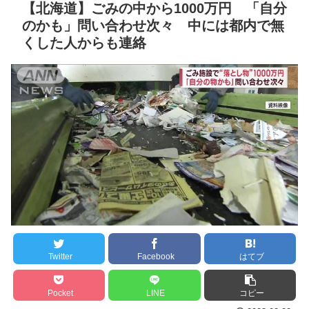
を優先
NEW!
ったと思い込んでたけど、
【北海道】ごみの中から1000万円 「自分
昔のビデオを見たら不満ば
のかも」問い合わせ次々 中には都内で無
【漫画】割と好きな設定
かり垂れ流す自分が映って
くした人からも連絡
【アニメ】
NEW!
いておかしいのはどっちだ
リッツパーティーしまし
ったかに気付いた。
ょう
NEW!
セ・リーグ出塁回数ラン
クレバテスⅡ-魔獣の王と
キング 直近3週間｜2026年
偽りの勇者伝承- 第4話 感
8/3まで
想：敵を探すよりトアの書
【地獄のような聴聞会】
を餌に誘き出す作戦！
Ｗ杯１次Ｌ敗退の韓国 議員
【画像】発達障害の子ど
が「なぜ負けたのか？」ソ
もはこの絵の意味がすぐに
ン・フンミン先発落ちは
分からないらしい
「監督の報復」
日本が北朝鮮に辛勝し二
すまん熊本やがコンビニ
Twitter
Facebook
はてブ
次予選3連勝も、海外ファン
に食品も水もない
は采配に辛辣「おそろしい
ディズニーが「大課金時
Pocket
LINE
コピー
内容の後半」「今日の森保