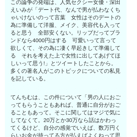
この論争の発端は、人気セクシー女優・深田
えいみが「デート代、なんで男が払わなくち
ゃいけないのって言葉 女性はそのデートの
為に準備して洋服、メイク、美容代も入って
ると思う 全部安くない。リップだってブラ
ンドなら4000円はする 可愛いって言って
欲しくて、その為に凄く早起きして準備して
る それを考えた上で女性に出してあげてほ
しいって思う!」とツイートしたことから。
多くの著名人がこのトピックについての私見
を記している。
てんちむは、この件について「男の人におご
ってもらうこともあれば、普通に自分がおご
ることもあって。そこに関してはマジで気に
してなくて。20万とか30万なら話はかわっ
てくるけど、自分の感覚でいえば、数万円く
らいお金が持ってる方が払えばよくねって思