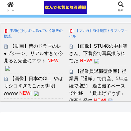
ホーム
検索
平穏が少しずつ壊れていく家族の
【マンガ】海外病院トラブルファ
物語。
イル
【動画】昔のドラマのレ
【画像】STU48の中村舞
●プシーン、リアルすぎて今
さん、下着姿で写真撮られ
見ると完全にアウト
NEW!
てた
NEW!
【従業員退職型倒産】従
【画像】日本のOL、やは
業員「退職」で倒産、5年連
りシコすぎることが判明
続で増加 過去最多ペース
wwww
NEW!
で推移 「賃上げできず」
倒産も発生
NEW!
何にでも「※個人の感想
です」をつけるトピ
NEW!
怖い女上司が脱いだらH
で可愛かった話-プライベー
トSEX編-
【出版】岡田前監督の知