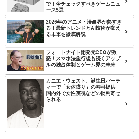
で！今チェックすべきゲームニュ
は采配に辛辣「おそろしい
後の日本の対応のスピード
ース5選
内容の後半」「今日の森保
に世界が衝撃
はチキン」
2026年のアニメ・漫画界が熱すぎ
【第7話予告】水10ドラ
る！最新トレンドとAI技術が変え
七ツ森りり ご令嬢と召使
マ『ラムネモンキー』 トレ
る未来を徹底解説
いの禁断の恋…1日だけ許さ
ンディなクリスマスイヴ
れた夫婦としての時間をひ
2/25(水)
フォートナイト開発元CEOが激
たすら愛し合う。
36歳の彼女と結婚したい
怒！スマホ法施行後も続くアップ
ルの独占体制とゲーム界の未来
のに、家族が猛反対。家族
Powered by livedoor 相
から信じられない言葉が飛
互RSS
カニエ・ウェスト、誕生日パーテ
び出した… 他
ィーで「女体盛り」の寿司提供
「本気で潰しにきてる」
国内外で女性蔑視などの批判寄せ
られる
滝沢秀明の新オーディショ
ンが“まんまジャニーズ”とフ
ァン衝撃
Powered by livedoor 相