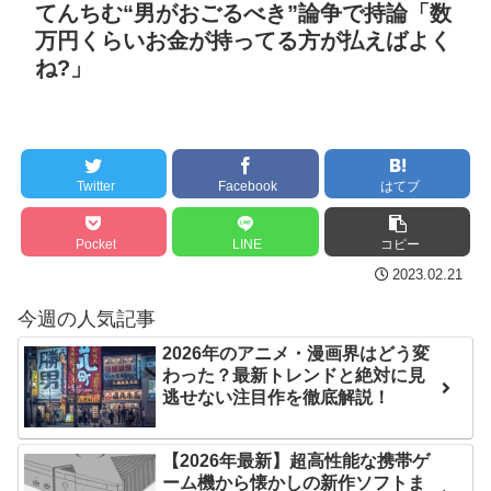
てんちむ“男がおごるべき”論争で持論「数
られざる実像に迫る本発
セ・リーグ出塁回数ラン
万円くらいお金が持ってる方が払えばよく
売、デイリー記者執筆
キング 直近3週間｜2026年
ね?」
NEW!
8/3まで
サーバ型のＡＩを設置す
【地獄のような聴聞会】
る企業とかは利益があげら
Ｗ杯１次Ｌ敗退の韓国 議員
れなきゃ撤退もあるかもし
が「なぜ負けたのか？」ソ
Twitter
Facebook
はてブ
れないね
NEW!
ン・フンミン先発落ちは
「監督の報復」
クレバテスⅡ-魔獣の王と
Pocket
LINE
コピー
偽りの勇者伝承- 第4話 感
すまん熊本やがコンビニ
2023.02.21
想：敵を探すよりトアの書
に食品も水もない
今週の人気記事
を餌に誘き出す作戦！
ディズニーが「大課金時
2026年のアニメ・漫画界はどう変
【画像】発達障害の子ど
代」に突入！アトラクショ
わった？最新トレンドと絶対に見
もはこの絵の意味がすぐに
ンパスがどれもこれも1500
逃せない注目作を徹底解説！
分からないらしい
円の課金チケに
日本が北朝鮮に辛勝し二
海外「日本よ、お前がナ
【2026年最新】超高性能な携帯ゲ
次予選3連勝も、海外ファン
ンバーワンだ」 熊本地震直
ーム機から懐かしの新作ソフトま