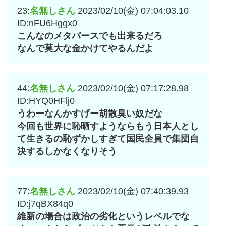
23:
名無しさん
2023/02/10(金) 07:04:03.10
ID:nFU6Hggx0
こんなのメタバースでも出来るだろ
なんで莫大な金かけてやるんだよ
44:
名無しさん
2023/02/10(金) 07:17:28.98
ID:HYQ0HFlj0
うわーなんかすげー胡散臭い奴だな
今回も世界に恥晒すようならもう日本人とし
て生きるの恥ずかしすぎて国民全員で集団自
決するしかなくなりそう
77:
名無しさん
2023/02/10(金) 07:40:39.93
ID:j7qBX84q0
維新の場合は政治の劣化というレベルでな