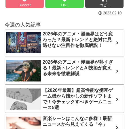
もはこの絵の意味がすぐに
後の日本の対応のスピード
Pocket
LINE
コピー
分からないらしい
に世界が衝撃
2023.02.10
日本が北朝鮮に辛勝し二
【第7話予告】水10ドラ
今週の人気記事
次予選3連勝も、海外ファン
マ『ラムネモンキー』 トレ
は采配に辛辣「おそろしい
2026年のアニメ・漫画界はどう変
ンディなクリスマスイヴ
わった？最新トレンドと絶対に見
内容の後半」「今日の森保
2/25(水)
逃せない注目作を徹底解説！
はチキン」
36歳の彼女と結婚したい
七ツ森りり ご令嬢と召使
のに、家族が猛反対。家族
2026年のアニメ・漫画界が熱すぎ
いの禁断の恋…1日だけ許さ
る！最新トレンドとAI技術が変え
から信じられない言葉が飛
れた夫婦としての時間をひ
る未来を徹底解説
び出した… 他
たすら愛し合う。
「本気で潰しにきてる」
【2026年最新】超高性能な携帯ゲ
Powered by livedoor 相
滝沢秀明の新オーディショ
ーム機から懐かしの新作ソフトま
ンが“まんまジャニーズ”とフ
互RSS
で！今チェックすべきゲームニュ
ァン衝撃
ース5選
音楽シーンはこんなに多様！最新
Powered by livedoor 相
ニュースから見えてくる「今」