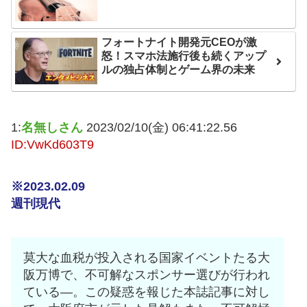
互RSS
フォートナイト開発元CEOが激
怒！スマホ法施行後も続くアップ
ルの独占体制とゲーム界の未来
1:
名無しさん
2023/02/10(金) 06:41:22.56
ID:VwKd603T9
※2023.02.09
週刊現代
莫大な血税が投入される国家イベントたる大
阪万博で、不可解なスポンサー選びが行われ
ている―。この疑惑を報じた本誌記事に対し