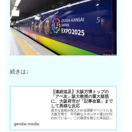
続きは↓
【連続追及】大阪万博トップの
「アベ友」阪大教授の重大疑惑
に、大阪府市が「記事改竄」まで
して異様な反応
莫大な血税が投入される国家イベントたる
大阪万博で、不可解なスポンサー選びが行
われている―。この疑惑を報じた本誌記事
に対して、大阪府市が示した見解もまた、
gendai.media
不可解極まりない内容だった。