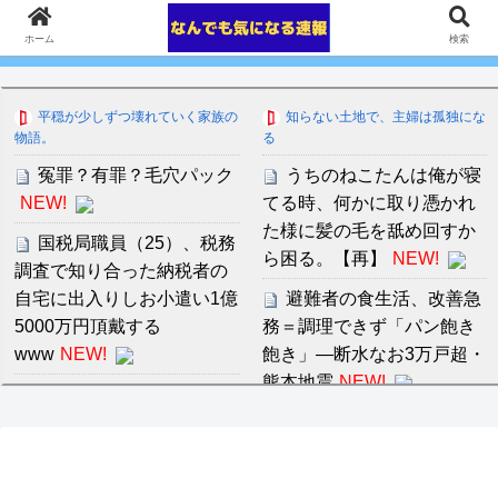
ホーム
検索
平穏が少しずつ壊れていく家族の
知らない土地で、主婦は孤独にな
物語。
る
冤罪？有罪？毛穴パック
うちのねこたんは俺が寝
NEW!
てる時、何かに取り憑かれ
た様に髪の毛を舐め回すか
国税局職員（25）、税務
ら困る。【再】
NEW!
調査で知り合った納税者の
自宅に出入りしお小遣い1億
避難者の食生活、改善急
5000万円頂戴する
務＝調理できず「パン飽き
www
NEW!
飽き」―断水なお3万戸超・
熊本地震
NEW!
早めに予約した通路側の
席に、見知らぬ母子が。車
矢部寿恵 絶対に僕から視
掌の呼びかけにも「目を閉
線を外さない貧乳美人ママ
じて無視」して居座られま
の愛欲セックス