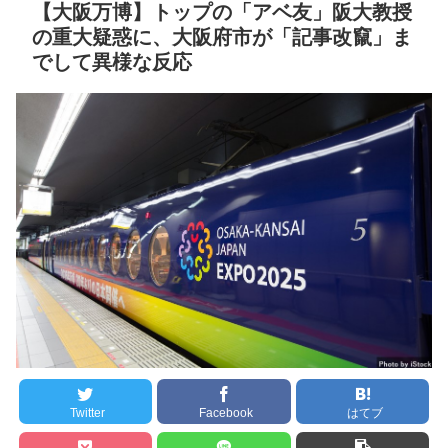
した。無理やり奪われた席
【大阪万博】トップの「アベ友」阪大教授
セ・リーグ出塁回数ラン
は、結局“やったもん勝ち”に
の重大疑惑に、大阪府市が「記事改竄」ま
キング 直近3週間｜2026年
なっ...
NEW!
でして異様な反応
8/3まで
ＮＨＫが映らないテレビ
【地獄のような聴聞会】
で料金は不当と主張してい
Ｗ杯１次Ｌ敗退の韓国 議員
た主婦の裁判が……
NEW!
が「なぜ負けたのか？」ソ
ン・フンミン先発落ちは
【阪神】佐藤輝明、高橋
「監督の報復」
宏斗から先制23号2ラン！
すまん熊本やがコンビニ
京セラドームはテルコール
に食品も水もない
NEW!
ディズニーが「大課金時
クレバテスⅡ-魔獣の王と
代」に突入！アトラクショ
偽りの勇者伝承- 第4話 感
ンパスがどれもこれも1500
想：敵を探すよりトアの書
円の課金チケに
を餌に誘き出す作戦！
海外「日本よ、お前がナ
Twitter
Facebook
はてブ
【画像】発達障害の子ど
ンバーワンだ」 熊本地震直