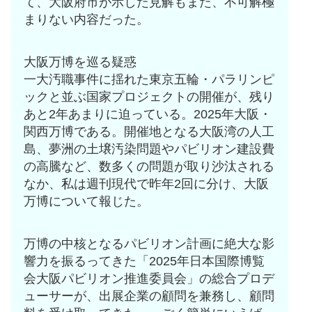
て、大阪府市が示した見解もまた、不可解極
まりない内容だった。
大阪万博を巡る疑惑
一大汚職事件に揺れた東京五輪・パラリンピ
ックと並ぶ国家プロジェクトの開催が、残り
あと2年あまりに迫っている。2025年大阪・
関西万博である。開催地となる大阪湾の人工
島、夢洲の土壌汚染問題やパビリオン建設費
の高騰など、数多くの問題が取り沙汰される
なか、私は週刊現代で昨年2回に分け、大阪
万博について報じた。
万博の中核となるパビリオン計画に絶大な影
響力を振るってきた「2025年日本国際博覧
会大阪パビリオン推進委員会」の総合プロデ
ューサーが、出展企業の顧問を兼務し、顧問