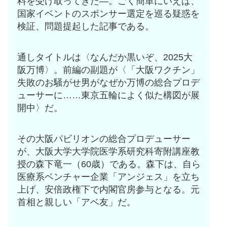
料を受け取ってきた―。ごく簡単にいえば、
国家イベントのスポンサー選定を巡る疑惑を
検証、問題提起した記事である。
通しタイトルは〈なんだか黒いぞ、2025大
阪万博〉。前編の副題が〈「大阪ワクチン」
失敗のお騒がせ男がなぜか万博の総合プロデ
ューサーに……東京五輪によく似た構図が展
開中〉だ。
その大阪パビリオンの総合プロデューサー
が、大阪大学大学院医学系研究科寄附講座教
授の森下竜一（60歳）である。森下は、自ら
医療系ベンチャー企業「アンジェス」を立ち
上げ、安倍政権下で内閣官房参与となる。元
首相と親しい「アベ友」だ。