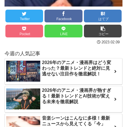
はチキン」
【第7話予告】水10ドラ
七ツ森りり ご令嬢と召使
マ『ラムネモンキー』 トレ
Twitter
Facebook
はてブ
いの禁断の恋…1日だけ許さ
ンディなクリスマスイヴ
れた夫婦としての時間をひ
2/25(水)
Pocket
LINE
コピー
たすら愛し合う。
36歳の彼女と結婚したい
2023.02.09
のに、家族が猛反対。家族
Powered by livedoor 相
から信じられない言葉が飛
今週の人気記事
互RSS
び出した… 他
2026年のアニメ・漫画界はどう変
わった？最新トレンドと絶対に見
「本気で潰しにきてる」
逃せない注目作を徹底解説！
滝沢秀明の新オーディショ
ンが“まんまジャニーズ”とフ
2026年のアニメ・漫画界が熱すぎ
ァン衝撃
る！最新トレンドとAI技術が変え
る未来を徹底解説
Powered by livedoor 相
互RSS
音楽シーンはこんなに多様！最新
ニュースから見えてくる「今」