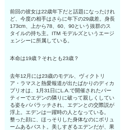
前回の彼女は22歳年下だと話題になったけれ
ど、今度の相手はさらに年下の29歳差。身長
173cm、上から78、60、90という抜群のス
タイルの持ち主。ITM モデルズというエージ
ェンシーに所属している。
本命は19歳？それとも23歳？
去年12月には23歳のモデル、ヴィクトリ
ア・ラマスと熱愛報道が出たばかりのディカ
プリオは、1月31日にL.A.で開催されたパー
ティーでエデンの隣りに破って親しくしてい
る姿をパパラッチされ、エデンとの交際説が
浮上。エデンは一躍時の人となっている。
整った顔に、ほっそりした身体なのにボリュ
ームあるバスト。美しすぎるエデンだが、果