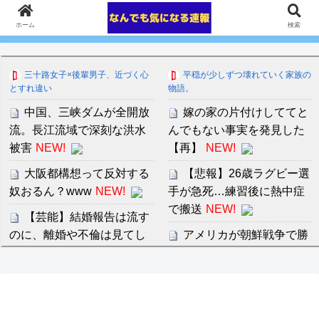
ホーム
検索
三十路女子×後輩男子、近づく心
平穏が少しずつ壊れていく家族の
とすれ違い
物語。
中国、三峡ダムが全開放
嫁の家の片付けしててと
流。長江流域で深刻な洪水
んでもない事実を発見した
被害
NEW!
【再】
NEW!
大阪都構想って反対する
【悲報】26歳ラグビー選
奴おるん？www
NEW!
手が急死…練習後に熱中症
で搬送
NEW!
【芸能】結婚報告は流す
のに、離婚や不倫は見てし
アメリカが朝鮮戦争で勝
まう自分が嫌(涙)
NEW!
つにはどうしたらいいの
か？
【安価・あんこ】ナポリ
タンナイト 第43話 ………父
セ・リーグ出塁回数ラン
を唆し、妹を誑かし、偽り
キング 直近3週間｜2026年