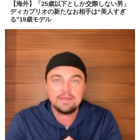
【海外】「25歳以下としか交際しない男」
の王の野望の為に………
8/3まで
ディカプリオの新たなお相手は“美人すぎ
NEW!
【地獄のような聴聞会】
る”19歳モデル
阪神、拙守で失点重ね中
Ｗ杯１次Ｌ敗退の韓国 議員
日に敗戦。藤川監督「すべ
が「なぜ負けたのか？」ソ
てこれから」
ン・フンミン先発落ちは
「監督の報復」
クレバテスⅡ-魔獣の王と
偽りの勇者伝承- 第4話 感
すまん熊本やがコンビニ
想：敵を探すよりトアの書
に食品も水もない
を餌に誘き出す作戦！
ディズニーが「大課金時
【画像】発達障害の子ど
代」に突入！アトラクショ
もはこの絵の意味がすぐに
ンパスがどれもこれも1500
分からないらしい
円の課金チケに
日本が北朝鮮に辛勝し二
海外「日本よ、お前がナ
次予選3連勝も、海外ファン
ンバーワンだ」 熊本地震直
は采配に辛辣「おそろしい
後の日本の対応のスピード
内容の後半」「今日の森保
に世界が衝撃