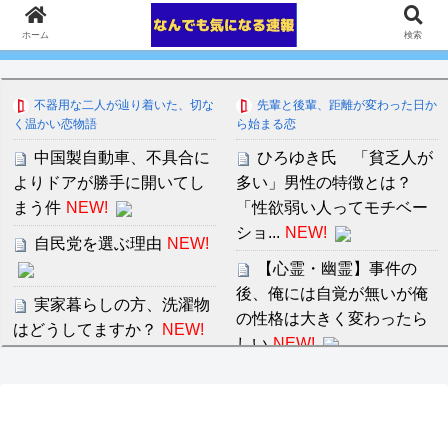
ホーム
検索
不器用な二人が辿り着いた、切な
先輩と後輩、距離が変わった日か
く温かい恋物語
ら始まる恋
中国製自動車、不具合に
ひろゆき氏 「貧乏人が
よりドアが勝手に開いてし
多い」男性の特徴とは？
まう件
NEW!
「性欲弱い人ってモチベー
ショ...
NEW!
自民党を選ぶ理由
NEW!
【心霊・幽霊】事件の
後、俺には自覚が無いが俺
実家暮らしの方、洗濯物
の性格は大きく変わったら
はどうしてますか？
NEW!
しい
NEW!
アメリカが朝鮮戦争で勝
【安価・あんこ】ナポリ
つにはどうしたらいいの
タンナイト 第43話 ………父
か？
を唆し、妹を誑かし、偽り