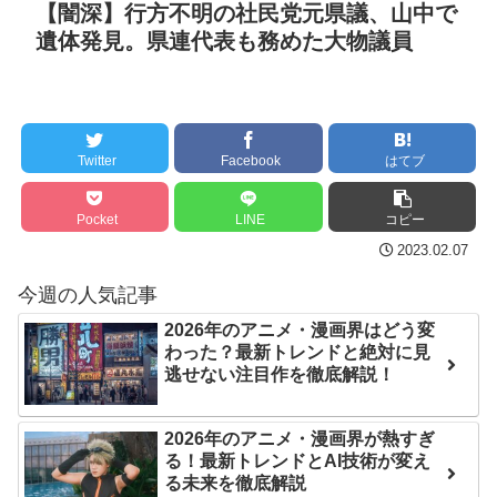
【闇深】行方不明の社民党元県議、山中で
の王の野望の為に………
セ・リーグ出塁回数ラン
遺体発見。県連代表も務めた大物議員
NEW!
キング 直近3週間｜2026年
8/3まで
阪神、拙守で失点重ね中
日に敗戦。藤川監督「すべ
【地獄のような聴聞会】
てこれから」
Ｗ杯１次Ｌ敗退の韓国 議員
Twitter
Facebook
はてブ
が「なぜ負けたのか？」ソ
クレバテスⅡ-魔獣の王と
ン・フンミン先発落ちは
偽りの勇者伝承- 第4話 感
Pocket
LINE
コピー
「監督の報復」
想：敵を探すよりトアの書
2023.02.07
を餌に誘き出す作戦！
すまん熊本やがコンビニ
今週の人気記事
に食品も水もない
【画像】発達障害の子ど
2026年のアニメ・漫画界はどう変
もはこの絵の意味がすぐに
ディズニーが「大課金時
わった？最新トレンドと絶対に見
分からないらしい
代」に突入！アトラクショ
逃せない注目作を徹底解説！
ンパスがどれもこれも1500
日本が北朝鮮に辛勝し二
円の課金チケに
次予選3連勝も、海外ファン
2026年のアニメ・漫画界が熱すぎ
は采配に辛辣「おそろしい
海外「日本よ、お前がナ
る！最新トレンドとAI技術が変え
る未来を徹底解説
内容の後半」「今日の森保
ンバーワンだ」 熊本地震直