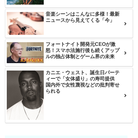
はチキン」
後の日本の対応のスピード
に世界が衝撃
音楽シーンはこんなに多様！最新
七ツ森りり ご令嬢と召使
ニュースから見えてくる「今」
いの禁断の恋…1日だけ許さ
【第7話予告】水10ドラ
れた夫婦としての時間をひ
マ『ラムネモンキー』 トレ
たすら愛し合う。
ンディなクリスマスイヴ
フォートナイト開発元CEOが激
2/25(水)
怒！スマホ法施行後も続くアップ
Powered by livedoor 相
ルの独占体制とゲーム界の未来
36歳の彼女と結婚したい
互RSS
のに、家族が猛反対。家族
カニエ・ウェスト、誕生日パーテ
から信じられない言葉が飛
ィーで「女体盛り」の寿司提供
び出した… 他
国内外で女性蔑視などの批判寄せ
られる
「本気で潰しにきてる」
滝沢秀明の新オーディショ
ンが“まんまジャニーズ”とフ
ァン衝撃
Powered by livedoor 相