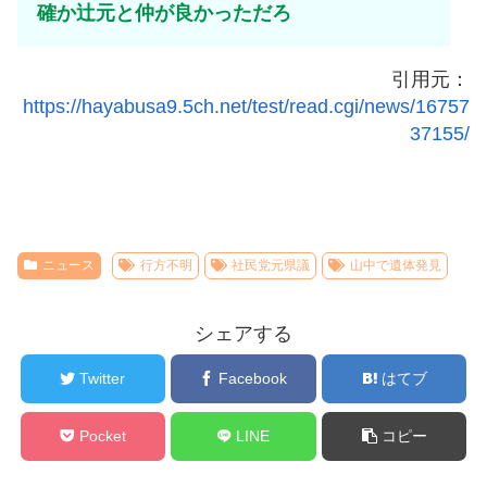
確か辻元と仲が良かっただろ
引用元：
https://hayabusa9.5ch.net/test/read.cgi/news/16757
37155/
ニュース
行方不明
社民党元県議
山中で遺体発見
シェアする
Twitter
Facebook
はてブ
Pocket
LINE
コピー