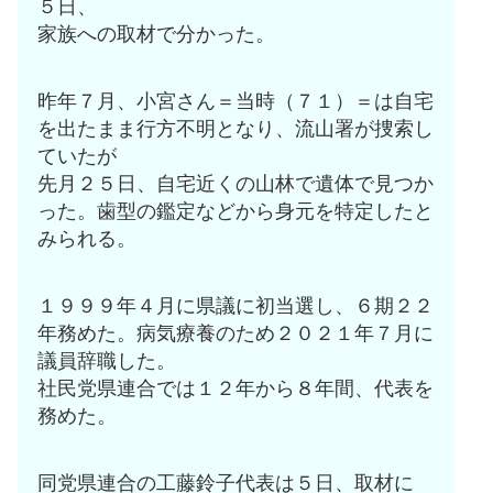
５日、
家族への取材で分かった。
昨年７月、小宮さん＝当時（７１）＝は自宅
を出たまま行方不明となり、流山署が捜索し
ていたが
先月２５日、自宅近くの山林で遺体で見つか
った。歯型の鑑定などから身元を特定したと
みられる。
１９９９年４月に県議に初当選し、６期２２
年務めた。病気療養のため２０２１年７月に
議員辞職した。
社民党県連合では１２年から８年間、代表を
務めた。
同党県連合の工藤鈴子代表は５日、取材に