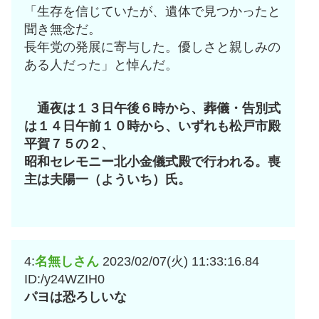
「生存を信じていたが、遺体で見つかったと
聞き無念だ。
長年党の発展に寄与した。優しさと親しみの
ある人だった」と悼んだ。
通夜は１３日午後６時から、葬儀・告別式
は１４日午前１０時から、いずれも松戸市殿
平賀７５の２、
昭和セレモニー北小金儀式殿で行われる。喪
主は夫陽一（よういち）氏。
4:
名無しさん
2023/02/07(火) 11:33:16.84
ID:/y24WZIH0
パヨは恐ろしいな