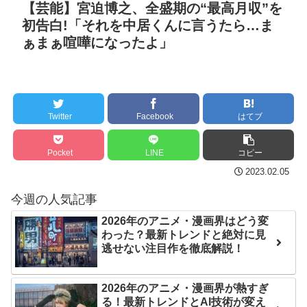
【芸能】宮迫博之、全盛期の“最高月収”を
で料金は不当と主張してい
セ・リーグ出塁回数ラン
初告白!「それを中居くんに言うたら…ま
た主婦の裁判が……
NEW!
キング 直近3週間｜2026年
ぁまぁ喧嘩になったよ」
8/3まで
【阪神】佐藤輝明、高橋
【地獄のような聴聞会】
宏斗から先制23号2ラン！
Ｗ杯１次Ｌ敗退の韓国 議員
京セラドームはテルコール
が「なぜ負けたのか？」ソ
Twitter
Facebook
はてブ
ン・フンミン先発落ちは
「監督の報復」
クレバテスⅡ-魔獣の王と
Pocket
LINE
コピー
偽りの勇者伝承- 第4話 感
すまん熊本やがコンビニ
2023.02.05
想：敵を探すよりトアの書
に食品も水もない
今週の人気記事
を餌に誘き出す作戦！
ディズニーが「大課金時
2026年のアニメ・漫画界はどう変
【画像】発達障害の子ど
代」に突入！アトラクショ
わった？最新トレンドと絶対に見
もはこの絵の意味がすぐに
ンパスがどれもこれも1500
逃せない注目作を徹底解説！
分からないらしい
円の課金チケに
日本が北朝鮮に辛勝し二
海外「日本よ、お前がナ
2026年のアニメ・漫画界が熱すぎ
次予選3連勝も、海外ファン
る！最新トレンドとAI技術が変え
ンバーワンだ」 熊本地震直