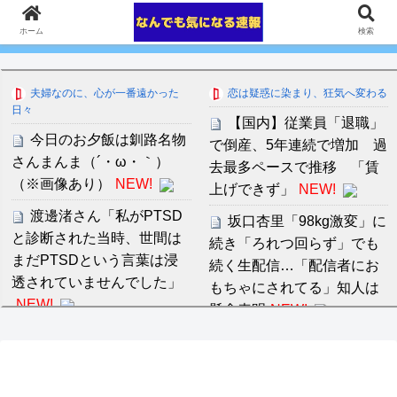
ホーム
検索
夫婦なのに、心が一番遠かった
恋は疑惑に染まり、狂気へ変わる
日々
【国内】従業員「退職」
今日のお夕飯は釧路名物
で倒産、5年連続で増加 過
さんまんま（´・ω・｀）
去最多ペースで推移 「賃
（※画像あり）
NEW!
上げできず」
NEW!
渡邊渚さん「私がPTSD
坂口杏里「98kg激変」に
と診断された当時、世間は
続き「ろれつ回らず」でも
まだPTSDという言葉は浸
続く生配信…「配信者にお
透されていませんでした」
もちゃにされてる」知人は
NEW!
懸念表明
NEW!
警備の仕事やったことが
音羽紀香 お股ぱっくりマ
ある人
NEW!
ッサージがいいですね～！
ＮＨＫが映らないテレビ