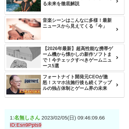
る未来を徹底解説
は采配に辛辣「おそろしい
後の日本の対応のスピード
内容の後半」「今日の森保
に世界が衝撃
はチキン」
音楽シーンはこんなに多様！最新
【第7話予告】水10ドラ
ニュースから見えてくる「今」
七ツ森りり ご令嬢と召使
マ『ラムネモンキー』 トレ
いの禁断の恋…1日だけ許さ
ンディなクリスマスイヴ
れた夫婦としての時間をひ
2/25(水)
【2026年最新】超高性能な携帯ゲ
たすら愛し合う。
ーム機から懐かしの新作ソフトま
36歳の彼女と結婚したい
で！今チェックすべきゲームニュ
のに、家族が猛反対。家族
Powered by livedoor 相
ース5選
から信じられない言葉が飛
互RSS
フォートナイト開発元CEOが激
び出した… 他
怒！スマホ法施行後も続くアップ
「本気で潰しにきてる」
ルの独占体制とゲーム界の未来
滝沢秀明の新オーディショ
ンが“まんまジャニーズ”とフ
ァン衝撃
1:
名無しさん
2023/02/05(日) 09:46:09.66
Powered by livedoor 相
ID:Esn9Ppts9