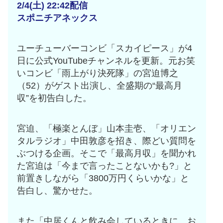
互RSS
2/4(土) 22:42配信
スポニチアネックス
ユーチューバーコンビ「スカイピース」が4
日に公式YouTubeチャンネルを更新。元お笑
いコンビ「雨上がり決死隊」の宮迫博之
（52）がゲスト出演し、全盛期の“最高月
収”を初告白した。
宮迫、「極楽とんぼ」山本圭壱、「オリエン
タルラジオ」中田敦彦を招き、際どい質問を
ぶつける企画。そこで「最高月収」を聞かれ
た宮迫は「今まで言ったことないかも?」と
前置きしながら「3800万円くらいかな」と
告白し、驚かせた。
また「中居くんと飲み会しているときに、お