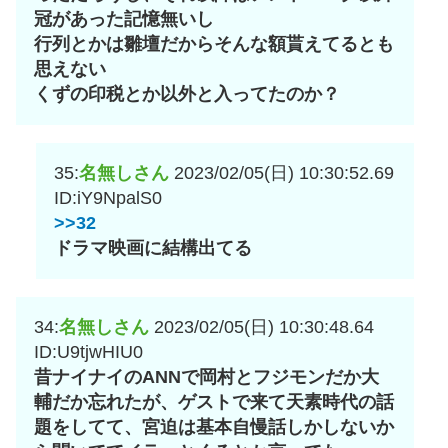
冠があった記憶無いし
行列とかは雛壇だからそんな額貰えてるとも
思えない
くずの印税とか以外と入ってたのか？
35:
名無しさん
2023/02/05(日) 10:30:52.69
ID:iY9NpalS0
>>32
ドラマ映画に結構出てる
34:
名無しさん
2023/02/05(日) 10:30:48.64
ID:U9tjwHIU0
昔ナイナイのANNで岡村とフジモンだか大
輔だか忘れたが、ゲストで来て天素時代の話
題をしてて、宮迫は基本自慢話しかしないか