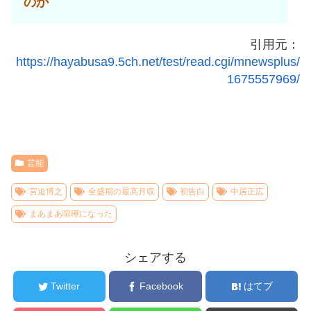
のか
引用元：
https://hayabusa9.5ch.net/test/read.cgi/mnewsplus/
1675557969/
芸能
宮迫博之
全盛期の最高月収
初告白
中居正広
まあまあ喧嘩になった
シェアする
Twitter
Facebook
はてブ