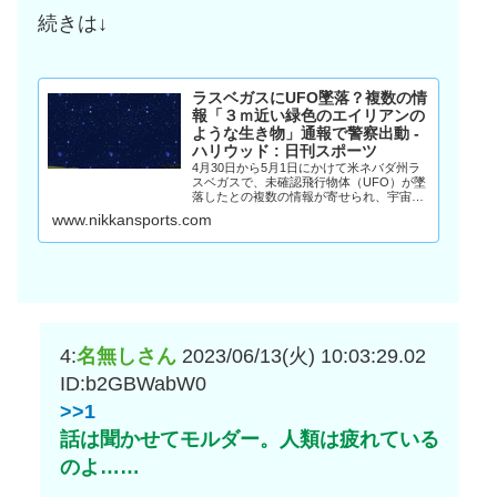
続きは↓
ラスベガスにUFO墜落？複数の情
報「３ｍ近い緑色のエイリアンの
ような生き物」通報で警察出動 -
ハリウッド : 日刊スポーツ
4月30日から5月1日にかけて米ネバダ州ラ
スベガスで、未確認飛行物体（UFO）が墜
落したとの複数の情報が寄せられ、宇宙人
を目撃した住民からの通報で地元警察が
www.nikkansports.com
出… - 日刊スポーツ新聞社のニュースサイ
ト、ニッカンスポーツ・コム
（nikkansports.com）
4:
名無しさん
2023/06/13(火) 10:03:29.02
ID:b2GBWabW0
>>1
話は聞かせてモルダー。人類は疲れている
のよ……