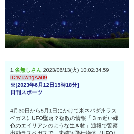
1:
名無しさん
2023/06/13(火) 10:02:34.59
ID:MuwngAau9
※[2023年6月12日15時18分]
日刊スポーツ
4月30日から5月1日にかけて米ネバダ州ラス
ベガスにUFO墜落？複数の情報「３ｍ近い緑
色のエイリアンのような生き物」通報で警察
出動ラスベガスで、未確認飛行物体（UFO）