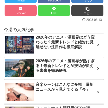
Twitter
Facebook
はてブ
後の日本の対応のスピード
は采配に辛辣「おそろしい
に世界が衝撃
内容の後半」「今日の森保
Pocket
LINE
コピー
はチキン」
【第7話予告】水10ドラ
2023.06.13
マ『ラムネモンキー』 トレ
七ツ森りり ご令嬢と召使
今週の人気記事
ンディなクリスマスイヴ
いの禁断の恋…1日だけ許さ
2/25(水)
2026年のアニメ・漫画界はどう変
れた夫婦としての時間をひ
わった？最新トレンドと絶対に見
たすら愛し合う。
36歳の彼女と結婚したい
逃せない注目作を徹底解説！
のに、家族が猛反対。家族
Powered by livedoor 相
から信じられない言葉が飛
2026年のアニメ・漫画界が熱すぎ
互RSS
び出した… 他
る！最新トレンドとAI技術が変え
る未来を徹底解説
「本気で潰しにきてる」
滝沢秀明の新オーディショ
ンが“まんまジャニーズ”とフ
音楽シーンはこんなに多様！最新
ニュースから見えてくる「今」
ァン衝撃
Powered by livedoor 相