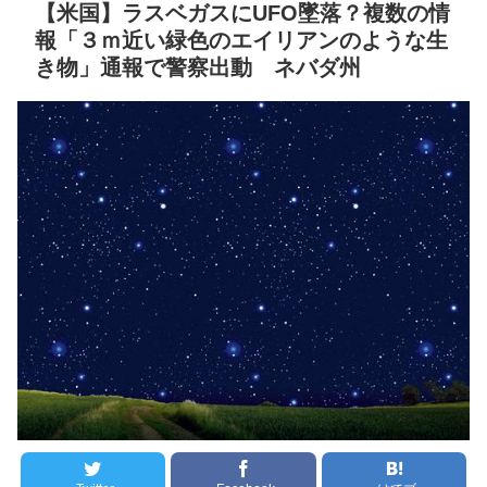
【米国】ラスベガスにUFO墜落？複数の情
セ・リーグ出塁回数ラン
タンナイト 第43話 ………父
報「３ｍ近い緑色のエイリアンのような生
キング 直近3週間｜2026年
を唆し、妹を誑かし、偽り
き物」通報で警察出動 ネバダ州
8/3まで
の王の野望の為に………
NEW!
【地獄のような聴聞会】
Ｗ杯１次Ｌ敗退の韓国 議員
阪神、拙守で失点重ね中
が「なぜ負けたのか？」ソ
日に敗戦。藤川監督「すべ
ン・フンミン先発落ちは
てこれから」
NEW!
「監督の報復」
クレバテスⅡ-魔獣の王と
すまん熊本やがコンビニ
偽りの勇者伝承- 第4話 感
に食品も水もない
想：敵を探すよりトアの書
を餌に誘き出す作戦！
ディズニーが「大課金時
代」に突入！アトラクショ
【画像】発達障害の子ど
ンパスがどれもこれも1500
もはこの絵の意味がすぐに
円の課金チケに
分からないらしい
海外「日本よ、お前がナ
日本が北朝鮮に辛勝し二
ンバーワンだ」 熊本地震直
次予選3連勝も、海外ファン