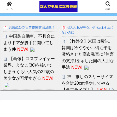
ホーム
検索
共感必至の“日常修羅場”短編集！
ぜんぶ私が中心、そう思われたく
ないのに
中国製自動車、不具合に
【竹外交】米国は曖昧､
よりドアが勝手に開いてし
韓国は冷ややか…習近平を
まう件
NEW!
激怒させた高市発言に｢無言
【画像】コスプレイヤー
の支持｣を示した国の大胆な
業界、えなこ(30)を抜いて
手法
NEW!
しまうくらい人気の22歳の
神「推しのスリーサイズ
美少女が可愛すぎる
NEW!
を合計20cm増やしてやる」
【ラブライブ！】
NEW!
町田住んでたら都心に行
アメリカが朝鮮戦争で勝
く必要ないよな？？？
つにはどうしたらいいの
NEW!
か？
【安価・あんこ】ナポリ