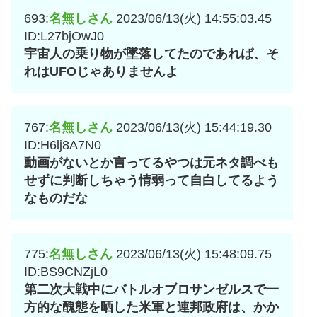
693:
名無しさん
2023/06/13(火) 14:55:03.45
ID:L27bjOwJ0
宇宙人の乗り物が墜落してたのであれば、そ
れはUFOじゃありませんよ
767:
名無しさん
2023/06/13(火) 15:44:19.30
ID:H6lj8A7N0
動画がないとか言ってるやつは元ネタ調べも
せずに判断しちゃう情弱って自白してるよう
なものだな
775:
名無しさん
2023/06/13(火) 15:48:09.75
ID:BS9CNZjL0
第二次大戦中にバトルオブロサンゼルスで一
方的な醜態を晒した米軍と連邦政府は、かか