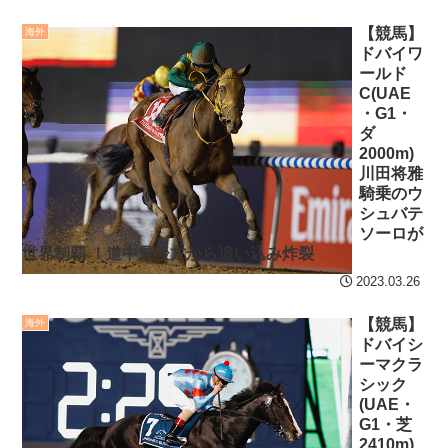
ｗｗｗ（※画像あり）
キング 直近3週間｜2026年
【競馬】
海外
NEW!
8/3まで
ドバイワ
ールド
【安価・あんこ】ナポリ
【地獄のような聴聞会】
C(UAE
タンナイト 第43話 ………父
Ｗ杯１次Ｌ敗退の韓国 議員
・G1・
を唆し、妹を誑かし、偽り
が「なぜ負けたのか？」ソ
ダ
2000m)
の王の野望の為に………
ン・フンミン先発落ちは
川田将雅
「監督の報復」
クレバテスⅡ-魔獣の王と
騎乗のウ
シュバテ
偽りの勇者伝承- 第4話 感
すまん熊本やがコンビニ
ソーロが
想：敵を探すよりトアの書
に食品も水もない
世界制覇 ！道中最後方から追い込み炸裂
を餌に誘き出す作戦！
ディズニーが「大課金時
2023.03.26
【画像】発達障害の子ど
代」に突入！アトラクショ
【競馬】
海外
もはこの絵の意味がすぐに
ンパスがどれもこれも1500
ドバイシ
分からないらしい
円の課金チケに
ーマクラ
シック
日本が北朝鮮に辛勝し二
海外「日本よ、お前がナ
(UAE・
次予選3連勝も、海外ファン
ンバーワンだ」 熊本地震直
G1・芝
は采配に辛辣「おそろしい
後の日本の対応のスピード
2410m)