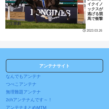
内容の後半」「今日の森保
に世界が衝撃
イクイノ
ックスが
はチキン」
【第7話予告】水10ドラ
逃げる競
七ツ森りり ご令嬢と召使
マ『ラムネモンキー』 トレ
馬で衝撃
の圧勝劇
いの禁断の恋…1日だけ許さ
ンディなクリスマスイヴ
れた夫婦としての時間をひ
2/25(水)
2023.03.26
たすら愛し合う。
36歳の彼女と結婚したい
のに、家族が猛反対。家族
Powered by livedoor 相
から信じられない言葉が飛
互RSS
び出した… 他
アンテナサイト
「本気で潰しにきてる」
滝沢秀明の新オーディショ
なんでもアンテナ
ンが“まんまジャニーズ”とフ
つべこアンテナ
ァン衝撃
無理難題アンテナ
Powered by livedoor 相
2chアンテナんです～！
互RSS
アンテナまとめMTM