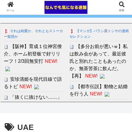
ホーム
検索
それは純愛か、それともストーカ
【マンガ】バラシ屋トシヤの漫画
ー疑惑か
セレクション
【阪神】育成１位神宮僚
【多分お前が悪いｗ】私
介、ホーム初登板で好リリ
は飲み会があって、最近彼
ーフ！2/3回無安打
NEW!
氏と別れたこともあったの
か、無茶苦茶に飲んだ。
【再】
NEW!
安珍清姫を現代目線で語
るトピ
NEW!
【都市伝説】動物と結婚
を行う人
NEW!
「抜くに抜けない……」
自転車の青切符導入で”車道
アメリカが朝鮮戦争で勝
ハミ出し”が急増中
NEW!
つにはどうしたらいいの
か？
UAE
初心者ワイのケーキ制作
セ・リーグ出塁回数ラン