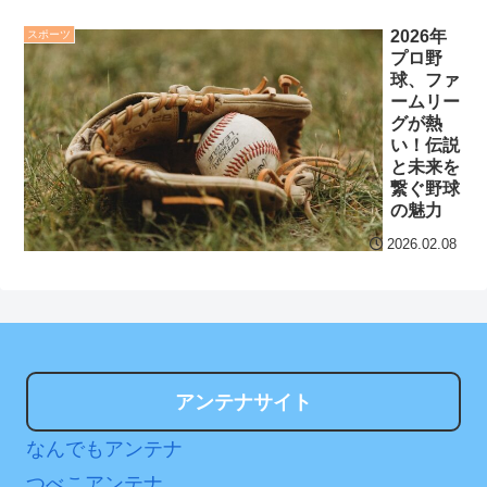
合ぶりスタメンで高橋宏斗
2026年
スポーツ
からヒット！「結果を残す
セ・リーグ出塁回数ラン
プロ野
しかない」
NEW!
キング 直近3週間｜2026年
球、ファ
8/3まで
ームリー
ＮＨＫが映らないテレビ
グが熱
で料金は不当と主張してい
【地獄のような聴聞会】
い！伝説
と未来を
た主婦の裁判が……
Ｗ杯１次Ｌ敗退の韓国 議員
繋ぐ野球
が「なぜ負けたのか？」ソ
クレバテスⅡ-魔獣の王と
の魅力
ン・フンミン先発落ちは
偽りの勇者伝承- 第4話 感
2026.02.08
「監督の報復」
想：敵を探すよりトアの書
を餌に誘き出す作戦！
すまん熊本やがコンビニ
に食品も水もない
【画像】発達障害の子ど
もはこの絵の意味がすぐに
ディズニーが「大課金時
分からないらしい
代」に突入！アトラクショ
アンテナサイト
ンパスがどれもこれも1500
日本が北朝鮮に辛勝し二
円の課金チケに
なんでもアンテナ
次予選3連勝も、海外ファン
は采配に辛辣「おそろしい
海外「日本よ、お前がナ
つべこアンテナ