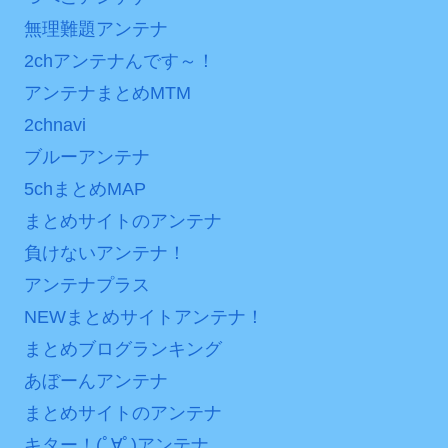
内容の後半」「今日の森保
ンバーワンだ」 熊本地震直
無理難題アンテナ
はチキン」
後の日本の対応のスピード
2chアンテナんです～！
に世界が衝撃
七ツ森りり ご令嬢と召使
アンテナまとめMTM
いの禁断の恋…1日だけ許さ
【第7話予告】水10ドラ
2chnavi
れた夫婦としての時間をひ
マ『ラムネモンキー』 トレ
たすら愛し合う。
ンディなクリスマスイヴ
ブルーアンテナ
2/25(水)
5chまとめMAP
Powered by livedoor 相
36歳の彼女と結婚したい
まとめサイトのアンテナ
互RSS
のに、家族が猛反対。家族
負けないアンテナ！
から信じられない言葉が飛
アンテナプラス
び出した… 他
NEWまとめサイトアンテナ！
「本気で潰しにきてる」
滝沢秀明の新オーディショ
まとめブログランキング
ンが“まんまジャニーズ”とフ
あぼーんアンテナ
ァン衝撃
まとめサイトのアンテナ
Powered by livedoor 相
キター！(ﾟ∀ﾟ)アンテナ