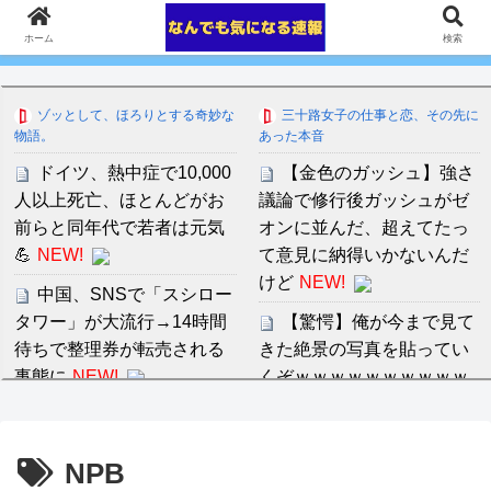
ホーム
検索
ゾッとして、ほろりとする奇妙な
三十路女子の仕事と恋、その先に
物語。
あった本音
ドイツ、熱中症で10,000
【金色のガッシュ】強さ
人以上死亡、ほとんどがお
議論で修行後ガッシュがゼ
前らと同年代で若者は元気
オンに並んだ、超えてたっ
💪
NEW!
て意見に納得いかないんだ
けど
NEW!
中国、SNSで「スシロー
タワー」が大流行→14時間
【驚愕】俺が今まで見て
待ちで整理券が転売される
きた絶景の写真を貼ってい
事態に
NEW!
くぞｗｗｗｗｗｗｗｗｗｗ
NEW!
【8月】ジュエリー【総
合トピ】
NEW!
音羽紀香 お股ぱっくりマ
NPB
ッサージがいいですね～！
【朗報】阪神前川、4試