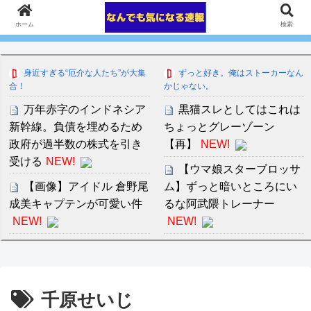
ホーム
検索
身近すぎる“厄介な人たち”が大集
ずっと好き。俺はストーカーなん
合！
かじゃない。
万年赤字のインドネシア
黒猫スレとしてはこれは
新幹線。負債を埋めるため
ちょっとグレーゾーン
政府が過半数の株式を引き
【再】
NEW!
受ける
NEW!
【ウマ娘スターブロッサ
【画像】アイドル 倉野尾
ム】ずっと暗いところにい
成美キャプテンが可愛い件
るな阿武隈トレーナー
NEW!
NEW!
クリロナさん「車？いっ
近藤あさみ 大人になると
ぱい持ってるよ、40台？41
衣装も下着になり露出度も
台？もっとか？よくわかん
高くなるのでいいですよね
千原せいじ
ないけど全然乗ってない」
～！