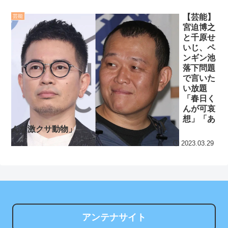
NEW!
セ・リーグ出塁回数ラン
【芸能】
芸能
【あんこ】やる夫は神州
キング 直近3週間｜2026年
宮迫博之
日乃本をダイスで旅をする
8/3まで
と千原せ
【なんちゃって武侠モノ】
いじ、ペ
【地獄のような聴聞会】
ンギン池
第10話 口臭の話はするな！
Ｗ杯１次Ｌ敗退の韓国 議員
落下問題
NEW!
で言いた
が「なぜ負けたのか？」ソ
い放題
【出版】岡田前監督の知
ン・フンミン先発落ちは
「春日く
られざる実像に迫る本発
「監督の報復」
んが可哀
売、デイリー記者執筆
想」「あ
すまん熊本やがコンビニ
んな激クサ動物」
クレバテスⅡ-魔獣の王と
に食品も水もない
2023.03.29
偽りの勇者伝承- 第4話 感
ディズニーが「大課金時
想：敵を探すよりトアの書
代」に突入！アトラクショ
を餌に誘き出す作戦！
ンパスがどれもこれも1500
【画像】発達障害の子ど
円の課金チケに
もはこの絵の意味がすぐに
海外「日本よ、お前がナ
分からないらしい
アンテナサイト
ンバーワンだ」 熊本地震直