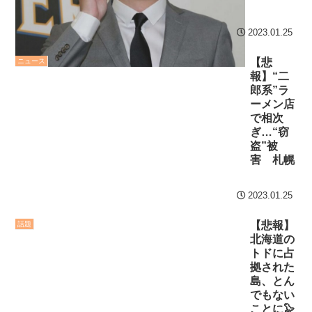
2023.01.25
【悲
ニュース
報】“二
郎系”ラ
ーメン店
で相次
ぎ…“窃
盗”被
害 札幌
2023.01.25
【悲報】
話題
北海道の
トドに占
拠された
島、とん
でもない
ことに🦭