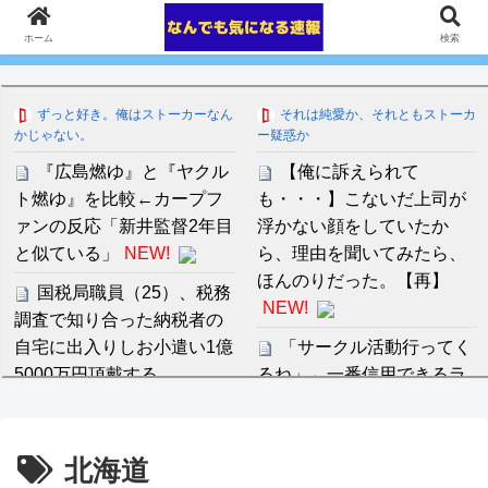
ホーム
検索
ずっと好き。俺はストーカーなん
それは純愛か、それともストーカ
かじゃない。
ー疑惑か
『広島燃ゆ』と『ヤクル
【俺に訴えられて
ト燃ゆ』を比較←カープフ
も・・・】こないだ上司が
ァンの反応「新井監督2年目
浮かない顔をしていたか
と似ている」
NEW!
ら、理由を聞いてみたら、
ほんのりだった。【再】
国税局職員（25）、税務
NEW!
調査で知り合った納税者の
自宅に出入りしお小遣い1億
「サークル活動行ってく
5000万円頂戴する
るね」←一番信用できるラ
www
NEW!
ブライブ！キャラ
NEW!
夫が外で子どもを作って
音羽紀香 お股ぱっくりマ
北海道
しまったが、相手方が「私
ッサージがいいですね～！