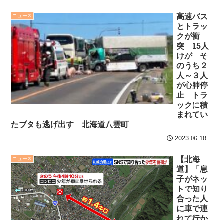
生児になっては困る」とお
金を包んで頭を下げに来て
高速バス
ニュース
セ・リーグ出塁回数ラン
とトラッ
も応じず、晩年まで離婚に
キング 直近3週間｜2026年
クが衝
応じなかった親戚の話
8/3まで
突 15人
→「一生復讐...
NEW!
けが そ
【地獄のような聴聞会】
のうち２
ＮＨＫが映らないテレビ
人～３人
Ｗ杯１次Ｌ敗退の韓国 議員
で料金は不当と主張してい
が心肺停
が「なぜ負けたのか？」ソ
た主婦の裁判が……
NEW!
止 トラ
ン・フンミン先発落ちは
ックに積
「監督の報復」
まれてい
たブタも逃げ出す 北海道八雲町
【阪神】佐藤輝明、高橋
すまん熊本やがコンビニ
宏斗から先制23号2ラン！
2023.06.18
に食品も水もない
京セラドームはテルコール
【北海
ニュース
ディズニーが「大課金時
道】「息
代」に突入！アトラクショ
子がネッ
クレバテスⅡ-魔獣の王と
ンパスがどれもこれも1500
トで知り
偽りの勇者伝承- 第4話 感
円の課金チケに
合った人
想：敵を探すよりトアの書
に車で連
海外「日本よ、お前がナ
を餌に誘き出す作戦！
れて行か