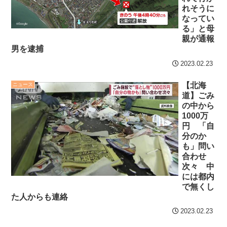
ンバーワンだ」 熊本地震直
れそうに
【画像】発達障害の子ど
なってい
後の日本の対応のスピード
もはこの絵の意味がすぐに
る」と母
に世界が衝撃
親が通報
分からないらしい
男を逮捕
【第7話予告】水10ドラ
日本が北朝鮮に辛勝し二
マ『ラムネモンキー』 トレ
2023.02.23
次予選3連勝も、海外ファン
ンディなクリスマスイヴ
は采配に辛辣「おそろしい
【北海
ニュース
2/25(水)
道】ごみ
内容の後半」「今日の森保
の中から
36歳の彼女と結婚したい
はチキン」
1000万
のに、家族が猛反対。家族
円 「自
七ツ森りり ご令嬢と召使
から信じられない言葉が飛
分のか
いの禁断の恋…1日だけ許さ
び出した… 他
も」問い
れた夫婦としての時間をひ
合わせ
「本気で潰しにきてる」
たすら愛し合う。
次々 中
滝沢秀明の新オーディショ
には都内
Powered by livedoor 相
で無くし
ンが“まんまジャニーズ”とフ
た人からも連絡
ァン衝撃
互RSS
2023.02.23
Powered by livedoor 相