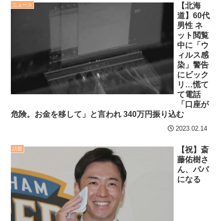
【北海
ニュース
互RSS
道】60代
男性 ネ
ット閲覧
中に「ウ
ィルス感
染」警告
にビック
リ…慌て
て電話
「口座が
危険。お金を移して」と言われ 340万円振り込む
2023.02.14
【祝】斎
話題
藤佑樹さ
ん、パパ
になる