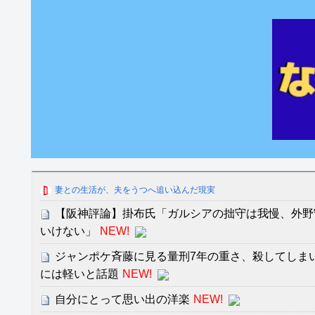
妻との生活が、夫をうつへ追い込んだ現実
【阪神評論】掛布氏「ガルシアの拙守は我慢、外野
いけない」
NEW!
ジャンポケ斉藤に見る量刑7年の重さ、殺してしま
には軽いと話題
NEW!
自分にとって思い出の洋楽
NEW!