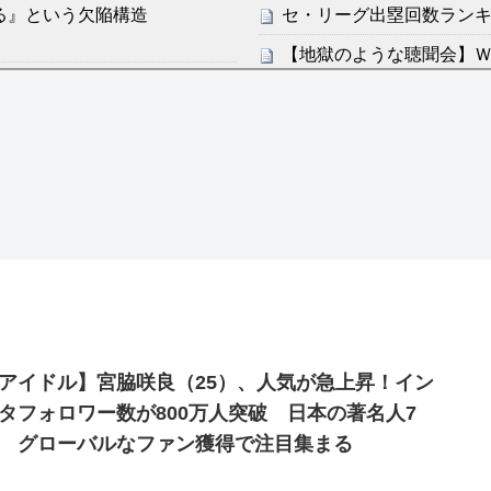
る』という欠陥構造
セ・リーグ出塁回数ランキング
【地獄のような聴聞会】Ｗ
るようです ～仕返し？ ざま
ン・フンミン先発落ちは「監
、何か？～ その2
NEW!
すまん熊本やがコンビニ
感想：敵を探すよりトアの書を
ディズニーが「大課金時代
の課金チケに
分からないらしい
海外「日本よ、お前がナン
ンは采配に辛辣「おそろしい内
世界が衝撃
【第7話予告】水10ドラ
許された夫婦としての時間をひ
2/25(水)
36歳の彼女と結婚したい
アイドル】宮脇咲良（25）、人気が急上昇！イン
出した… 他
タフォロワー数が800万人突破 日本の著名人7
「本気で潰しにきてる」滝
 グローバルなファン獲得で注目集まる
ァン衝撃