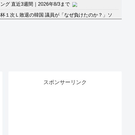
 直近3週間｜2026年8/3まで
杯１次Ｌ敗退の韓国 議員が「なぜ負けたのか？」ソ
督の報復」
に食品も水もない
」に突入！アトラクションパスがどれもこれも1500円
バーワンだ」 熊本地震直後の日本の対応のスピードに
マ『ラムネモンキー』 トレンディなクリスマスイヴ
スポンサーリンク
のに、家族が猛反対。家族から信じられない言葉が飛び
沢秀明の新オーディションが“まんまジャニーズ”とフ