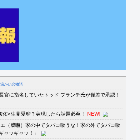
く温かい恋物語
司法長官に指名していたトッド ブランチ氏が僅差で承認！
枝駿佑×生見愛瑠？実現したら話題必至！
NEW!
エエ（威嚇）家の中でタバコ吸うな！家の外でタバコ吸
ギャッギャッ！」