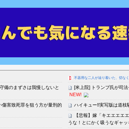
不器用な二人が辿り着いた、切な
守備のまずさは我慢しないと
[米上院] トランプ氏が
NEW!
い傷害致死罪を狙う方が量刑的
ハイキュー!!実写版は道
【悲報】嫁「キエエエエ
うな！とにかく吸うなギャッ