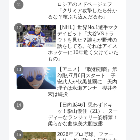
ロシアのメドベージェフ
「クリミア攻撃したら分か
るな？核ぶち込んだるわ」
【NHL】世界No.1選手マク
デイビット「大谷VSトラ
ウトを見た？誰もが野球の
話をしてる。それはアイス
ホッケーに10年近く欠けていた
もの」
【アニメ】『呪術廻戦』第
2期が7月6日スタート 子
安武人が伏黒甚爾に 天内
理子は永瀬アンナ 櫻井孝
宏は続投
【日向坂46】思わずドキ
ッ！影山優佳（21）、ヌー
ディーなランジェリー姿解禁！
柔らかな曲線美大胆披露
2026年プロ野球、ファー