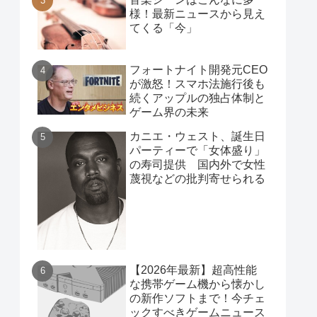
様！最新ニュースから見え
てくる「今」
フォートナイト開発元CEO
が激怒！スマホ法施行後も
続くアップルの独占体制と
ゲーム界の未来
カニエ・ウェスト、誕生日
パーティーで「女体盛り」
の寿司提供 国内外で女性
蔑視などの批判寄せられる
【2026年最新】超高性能
な携帯ゲーム機から懐かし
の新作ソフトまで！今チェ
ックすべきゲームニュース