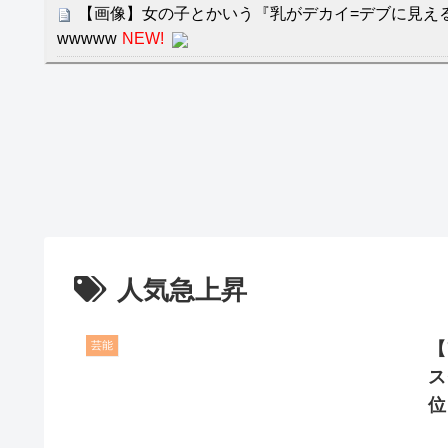
【画像】女の子とかいう『乳がデカイ=デブに見え
wwwww
NEW!
【あんこ】やる夫はパーティーを追放され復讐に生き
ぁ？ 人として幸せに生きることで相手に復讐しますが
クレバテスⅡ-魔獣の王と偽りの勇者伝承- 第4話 
餌に誘き出す作戦！
【画像】発達障害の子どもはこの絵の意味がすぐに
日本が北朝鮮に辛勝し二次予選3連勝も、海外ファ
容の後半」「今日の森保はチキン」
人気急上昇
七ツ森りり ご令嬢と召使いの禁断の恋…1日だけ
たすら愛し合う。
芸能
【
Powered by livedoor 相互RSS
ス
位