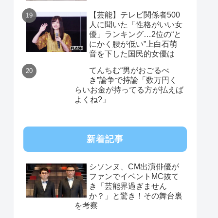
【芸能】テレビ関係者500
人に聞いた「性格がいい女
優」ランキング…2位の“と
にかく腰が低い”上白石萌
音を下した国民的女優は
てんちむ“男がおごるべ
き”論争で持論「数万円く
らいお金が持ってる方が払えば
よくね?」
新着記事
シソンヌ、CM出演俳優が
ファンでイベントMC抜て
き「芸能界過ぎません
か？」と驚き！その舞台裏
を考察