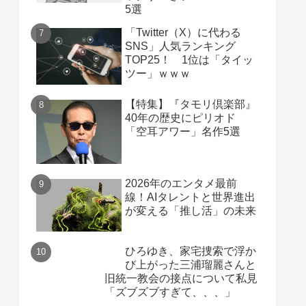
5選
「Twitter（X）に代わる
SNS」人気ランキング
TOP25！ 1位は「タイッ
ツー」ｗｗｗ
【特集】『タモリ倶楽部』
40年の歴史にピリオド
「空耳アワー」名作5選
2026年のエンタメ最前
線！AIタレントと世界進出
が変える「推し活」の未来
ひろゆき、家宅捜索で浮か
び上がった三浦瑠麗さんと
旧統一教会の接点について私見
「ズブズブすぎて、、、」