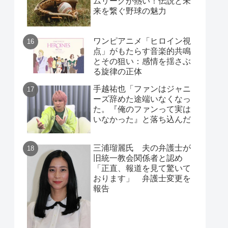
ムリーグが熱い！伝説と未
来を繋ぐ野球の魅力
ワンピアニメ「ヒロイン視
点」がもたらす音楽的共鳴
とその狙い：感情を揺さぶ
る旋律の正体
手越祐也「ファンはジャニ
ーズ辞めた途端いなくなっ
た。『俺のファンって実は
いなかった』と落ち込んだ
三浦瑠麗氏 夫の弁護士が
旧統一教会関係者と認め
「正直、報道を見て驚いて
おります」 弁護士変更を
報告