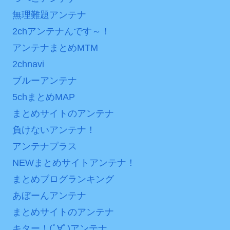
分からないらしい
後の日本の対応のスピード
無理難題アンテナ
日本が北朝鮮に辛勝し二
に世界が衝撃
2chアンテナんです～！
次予選3連勝も、海外ファン
【第7話予告】水10ドラ
は采配に辛辣「おそろしい
アンテナまとめMTM
マ『ラムネモンキー』 トレ
内容の後半」「今日の森保
2chnavi
ンディなクリスマスイヴ
はチキン」
ブルーアンテナ
2/25(水)
七ツ森りり ご令嬢と召使
5chまとめMAP
36歳の彼女と結婚したい
いの禁断の恋…1日だけ許さ
のに、家族が猛反対。家族
まとめサイトのアンテナ
れた夫婦としての時間をひ
から信じられない言葉が飛
たすら愛し合う。
負けないアンテナ！
び出した… 他
アンテナプラス
Powered by livedoor 相
「本気で潰しにきてる」
NEWまとめサイトアンテナ！
互RSS
滝沢秀明の新オーディショ
まとめブログランキング
ンが“まんまジャニーズ”とフ
ァン衝撃
あぼーんアンテナ
まとめサイトのアンテナ
Powered by livedoor 相
キター！(ﾟ∀ﾟ)アンテナ