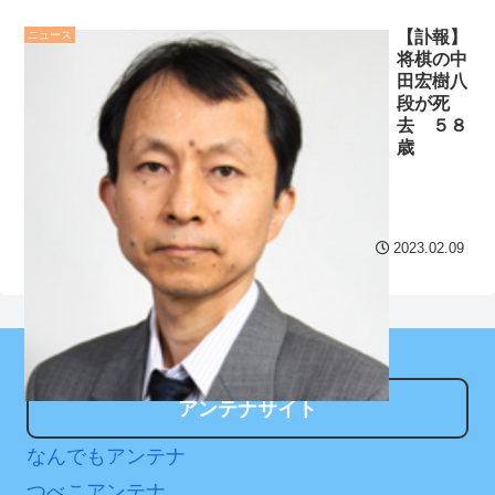
!
セ・リーグ出塁回数ラン
【訃報】
ニュース
ネット空間ほど賛成論が
キング 直近3週間｜2026年
将棋の中
強くない？女系天皇、養子
田宏樹八
8/3まで
子息の皇位継承など…皇室
段が死
【地獄のような聴聞会】
去 ５８
のあり方に関する意識調査
歳
Ｗ杯１次Ｌ敗退の韓国 議員
で見え
NEW!
が「なぜ負けたのか？」ソ
【阪神】ガルシア、2試
ン・フンミン先発落ちは
合連続スタメンで6番左翼！
「監督の報復」
2023.02.09
同一カード3連敗阻止なるか
すまん熊本やがコンビニ
NEW!
に食品も水もない
クレバテスⅡ-魔獣の王と
ディズニーが「大課金時
偽りの勇者伝承- 第4話 感
代」に突入！アトラクショ
想：敵を探すよりトアの書
ンパスがどれもこれも1500
を餌に誘き出す作戦！
アンテナサイト
円の課金チケに
【画像】発達障害の子ど
なんでもアンテナ
海外「日本よ、お前がナ
もはこの絵の意味がすぐに
ンバーワンだ」 熊本地震直
つべこアンテナ