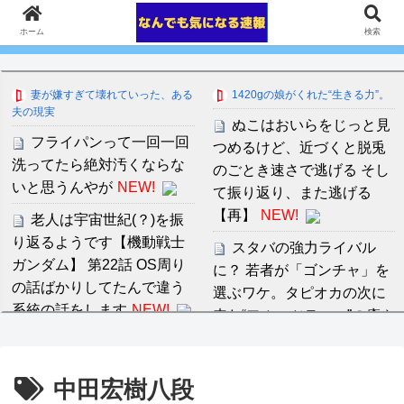
ホーム
検索
妻が嫌すぎて壊れていった、ある
1420gの娘がくれた“生きる力”。
夫の現実
ぬこはおいらをじっと見
フライパンって一回一回
つめるけど、近づくと脱兎
洗ってたら絶対汚くならな
のごとき速さで逃げる そし
いと思うんやが
NEW!
て振り返り、また逃げる
【再】
NEW!
老人は宇宙世紀(？)を振
り返るようです【機動戦士
スタバの強力ライバル
ガンダム】 第22話 OS周り
に？ 若者が「ゴンチャ」を
の話ばかりしてたんで違う
選ぶワケ。タピオカの次に
系統の話をします
NEW!
来た“フルーツティー”の癒や
し
NEW!
【朗報】アラブ、秋田県
に2兆円の投資
ゴキブリとかいう殺虫剤
中田宏樹八段
wwwwwwwwwwwww
NEW
一発で死ぬクソ雑魚