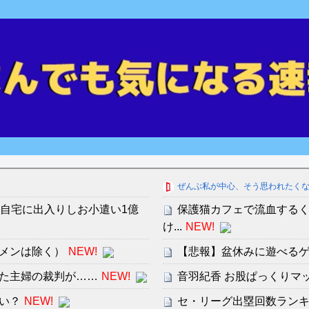
ぜんぶ私が中心、そう思われたく
の自宅に出入りしお小遣い1億
保護猫カフェで流血する
け...
NEW!
メンは除く）
NEW!
【悲報】盆休みに遊べる
た主婦の裁判が……
NEW!
音羽紀香 お股ぱっくりマ
い？
NEW!
セ・リーグ出塁回数ランキング