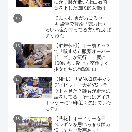
にかく腰が低い”上白石萌
音を下した国民的女優は
てんちむ“男がおごるべ
き”論争で持論「数万円く
らいお金が持ってる方が払えば
よくね?」
【歌舞伎町】トー横キッズ
で「咳止め市販薬オーバー
ドーズ」が流行 一度に
100錠も…路上で卒倒する
少女たちの衝撃動画
【NHL】世界No.1選手マク
デイビット「大谷VSトラ
ウトを見た？誰もが野球の
話をしてる。それはアイス
ホッケーに10年近く欠けていた
もの」
【悲報】オードリー春日、
ペンギンを思いっきり踏み
潰してた（動画あり）