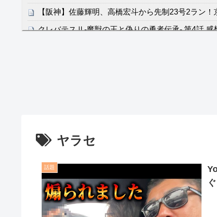
【阪神】佐藤輝明、高橋宏斗から先制23号2ラン！
クレバテスⅡ-魔獣の王と偽りの勇者伝承- 第4話 
餌に誘き出す作戦！
【画像】発達障害の子どもはこの絵の意味がすぐに
日本が北朝鮮に辛勝し二次予選3連勝も、海外ファ
容の後半」「今日の森保はチキン」
七ツ森りり ご令嬢と召使いの禁断の恋…1日だけ
たすら愛し合う。
ヤラセ
Powered by livedoor 相互RSS
話題
Y
ぐ