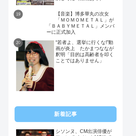
【音楽】博多華丸の次女
「ＭＯＭＯＭＥＴＡＬ」が
「ＢＡＢＹＭＥＴＡＬ」メンバ
ーに正式加入
“若者よ、選挙に行くな!”動
画が炎上 たかまつななが
釈明「目的は高齢者を叩く
ことではありません」
新着記事
シソンヌ、CM出演俳優が