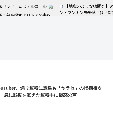
京セラドームはテルコール
【地獄のような聴聞会】Ｗ
ン・フンミン先発落ちは「監
感想：敵を探すよりトアの書を
すまん熊本やがコンビニ
分からないらしい
ディズニーが「大課金時代
の課金チケに
ンは采配に辛辣「おそろしい内
海外「日本よ、お前がナン
世界が衝撃
許された夫婦としての時間をひ
【第7話予告】水10ドラ
2/25(水)
36歳の彼女と結婚したい
出した… 他
ouTuber、煽り運転に遭遇も「ヤラセ」の指摘相次
「本気で潰しにきてる」滝
 急に態度を変えた運転手に疑惑の声
ァン衝撃
Powered by livedoor 相互