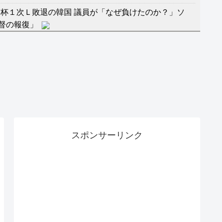
杯１次Ｌ敗退の韓国 議員が「なぜ負けたのか？」ソ
督の報復」
に食品も水もない
」に突入！アトラクションパスがどれもこれも1500円
バーワンだ」 熊本地震直後の日本の対応のスピードに
マ『ラムネモンキー』 トレンディなクリスマスイヴ
スポンサーリンク
のに、家族が猛反対。家族から信じられない言葉が飛び
沢秀明の新オーディションが“まんまジャニーズ”とフ
RSS