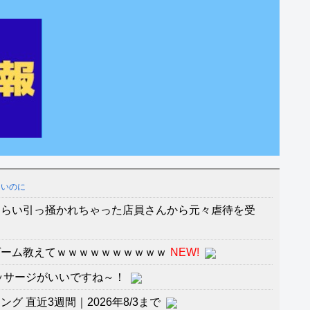
ないのに
くらい引っ掻かれちゃった店員さんから元々虐待を受
ゲーム教えてｗｗｗｗｗｗｗｗｗｗ
NEW!
ッサージがいいですね～！
 直近3週間｜2026年8/3まで