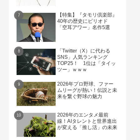
【特集】『タモリ倶楽部』
40年の歴史にピリオド
「空耳アワー」名作5選
「Twitter（X）に代わる
SNS」人気ランキング
TOP25！ 1位は「タイッ
ツー」ｗｗｗ
2026年プロ野球、ファー
ムリーグが熱い！伝説と未
来を繋ぐ野球の魅力
2026年のエンタメ最前
線！AIタレントと世界進出
が変える「推し活」の未来