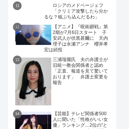
ロシアのメドベージェフ
「クリミア攻撃したら分か
るな？核ぶち込んだるわ」
【アニメ】『呪術廻戦』第
2期が7月6日スタート 子
安武人が伏黒甚爾に 天内
理子は永瀬アンナ 櫻井孝
宏は続投
三浦瑠麗氏 夫の弁護士が
旧統一教会関係者と認め
「正直、報道を見て驚いて
おります」 弁護士変更を
報告
【芸能】テレビ関係者500
人に聞いた「性格がいい女
優」ランキング…2位の“と