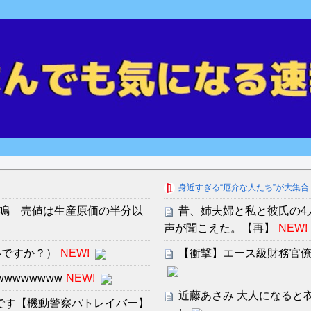
身近すぎる“厄介な人たち”が大集合
鳴 売値は生産原価の半分以
昔、姉夫婦と私と彼氏の4
声が聞こえた。【再】
NEW!
いですか？）
NEW!
【衝撃】エース級財務官
wwwwwww
NEW!
近藤あさみ 大人になると
です【機動警察パトレイバー】