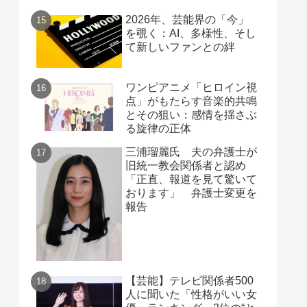
2026年、芸能界の「今」
を覗く：AI、多様性、そし
て新しいファンとの絆
ワンピアニメ「ヒロイン視
点」がもたらす音楽的共鳴
とその狙い：感情を揺さぶ
る旋律の正体
三浦瑠麗氏 夫の弁護士が
旧統一教会関係者と認め
「正直、報道を見て驚いて
おります」 弁護士変更を
報告
【芸能】テレビ関係者500
人に聞いた「性格がいい女