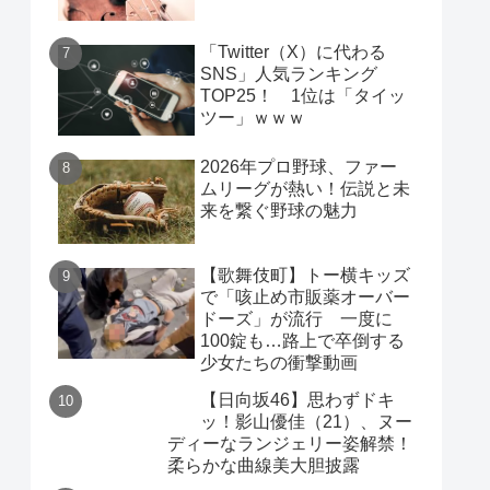
「Twitter（X）に代わる
SNS」人気ランキング
TOP25！ 1位は「タイッ
ツー」ｗｗｗ
2026年プロ野球、ファー
ムリーグが熱い！伝説と未
来を繋ぐ野球の魅力
【歌舞伎町】トー横キッズ
で「咳止め市販薬オーバー
ドーズ」が流行 一度に
100錠も…路上で卒倒する
少女たちの衝撃動画
【日向坂46】思わずドキ
ッ！影山優佳（21）、ヌー
ディーなランジェリー姿解禁！
柔らかな曲線美大胆披露