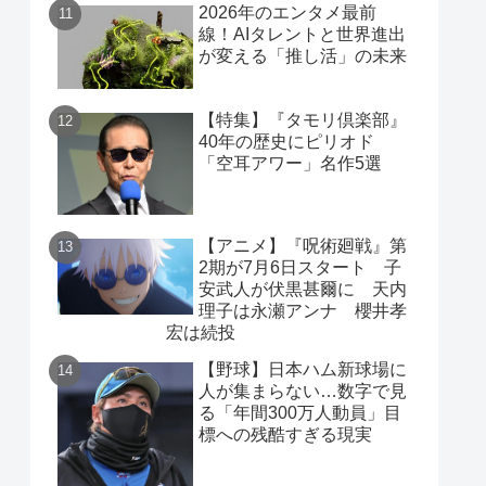
2026年のエンタメ最前
線！AIタレントと世界進出
が変える「推し活」の未来
【特集】『タモリ倶楽部』
40年の歴史にピリオド
「空耳アワー」名作5選
【アニメ】『呪術廻戦』第
2期が7月6日スタート 子
安武人が伏黒甚爾に 天内
理子は永瀬アンナ 櫻井孝
宏は続投
【野球】日本ハム新球場に
人が集まらない…数字で見
る「年間300万人動員」目
標への残酷すぎる現実