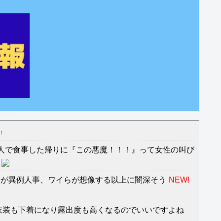
！
人で食事した帰りに『この悪魔！！！』って女性の叫び
僚が異例人事、ワイらが想像する以上に闇深そう
NEW!
衣装も下着になり露出度も高くなるのでいいですよね