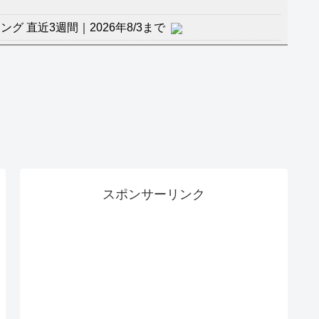
 直近3週間｜2026年8/3まで
杯１次Ｌ敗退の韓国 議員が「なぜ負けたのか？」ソ
督の報復」
に食品も水もない
」に突入！アトラクションパスがどれもこれも1500円
バーワンだ」 熊本地震直後の日本の対応のスピードに
スポンサーリンク
マ『ラムネモンキー』 トレンディなクリスマスイヴ
のに、家族が猛反対。家族から信じられない言葉が飛び
沢秀明の新オーディションが“まんまジャニーズ”とフ