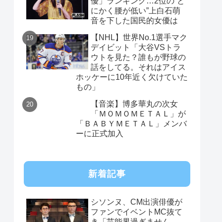
優」ランキング…2位の“と
にかく腰が低い”上白石萌
音を下した国民的女優は
【NHL】世界No.1選手マク
デイビット「大谷VSトラ
ウトを見た？誰もが野球の
話をしてる。それはアイス
ホッケーに10年近く欠けていた
もの」
【音楽】博多華丸の次女
「ＭＯＭＯＭＥＴＡＬ」が
「ＢＡＢＹＭＥＴＡＬ」メンバ
ーに正式加入
新着記事
シソンヌ、CM出演俳優が
ファンでイベントMC抜て
き「芸能界過ぎません