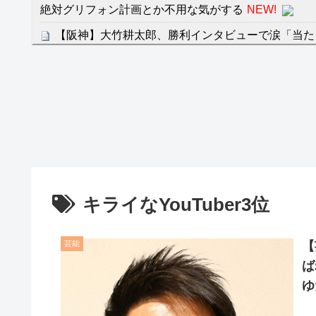
絶対グリフォン計画とか不用な気がする
NEW!
【阪神】大竹耕太郎、勝利インタビューで涙「当た
ゃない」
クレバテスⅡ-魔獣の王と偽りの勇者伝承- 第4話 
餌に誘き出す作戦！
【画像】発達障害の子どもはこの絵の意味がすぐに
日本が北朝鮮に辛勝し二次予選3連勝も、海外ファ
容の後半」「今日の森保はチキン」
七ツ森りり ご令嬢と召使いの禁断の恋…1日だけ
キライなYouTuber3位
たすら愛し合う。
Powered by livedoor 相互RSS
芸能
【
ば
ゆ