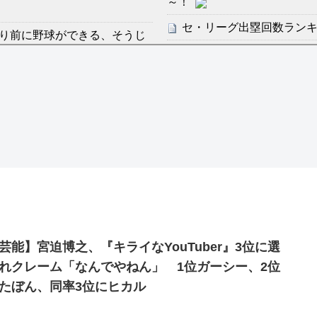
～！
セ・リーグ出塁回数ランキング
り前に野球ができる、そうじ
【地獄のような聴聞会】Ｗ
ン・フンミン先発落ちは「監
感想：敵を探すよりトアの書を
すまん熊本やがコンビニ
分からないらしい
ディズニーが「大課金時代
の課金チケに
ンは采配に辛辣「おそろしい内
海外「日本よ、お前がナン
世界が衝撃
許された夫婦としての時間をひ
【第7話予告】水10ドラ
2/25(水)
芸能】宮迫博之、『キライなYouTuber』3位に選
36歳の彼女と結婚したい
れクレーム「なんでやねん」 1位ガーシー、2位
出した… 他
たぼん、同率3位にヒカル
「本気で潰しにきてる」滝
ァン衝撃