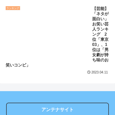
音羽紀香 お股ぱっくりマ
パーの1日、めちゃくちゃ充
ッサージがいいですね～！
【芸能】
ランキング
実してる……これ革命やろ
「ネタが
ｗｗｗｗｗｗｗｗ
NEW!
面白い」
セ・リーグ出塁回数ラン
お笑い芸
【悲報】ワンダンス作者
人ランキ
キング 直近3週間｜2026年
「手書きでダンスアニメ描
ング 2
8/3まで
位「東京
いてみました」←アニメの
03」、1
当てつけにしか見えないと
【地獄のような聴聞会】
位は「男
話題に
NEW!
Ｗ杯１次Ｌ敗退の韓国 議員
女劇が持
が「なぜ負けたのか？」ソ
ち味のお
クレバテスⅡ-魔獣の王と
笑いコンビ」
ン・フンミン先発落ちは
偽りの勇者伝承- 第4話 感
「監督の報復」
2023.04.11
想：敵を探すよりトアの書
を餌に誘き出す作戦！
すまん熊本やがコンビニ
に食品も水もない
【画像】発達障害の子ど
もはこの絵の意味がすぐに
ディズニーが「大課金時
分からないらしい
代」に突入！アトラクショ
ンパスがどれもこれも1500
アンテナサイト
日本が北朝鮮に辛勝し二