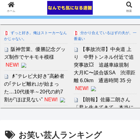
ホーム
検索
ずっと好き。俺はストーカーなん
分かり合えているはずの夫が、一
かじゃない。
番遠い
阪神営業、優勝記念グッ
【事故渋滞】中央道 上
ズ制作でヤキモキ模様
り 中野トンネル付近で追
NEW!
突事故💥 追越車線規制
大月IC〜談合坂SA 渋滞距
👴"テレビ大好き"高齢者
離 6.0km 通過時間 35 分
の｢テレビ離れ｣が始まっ
NEW!
た…10代後半～20代の約7
割が"ほぼ見ない"
NEW!
【朗報】佐藤二朗さん
「君と生きてきて、本当に
国際的な小咄 サッチの受
良かった」妻とのハグを報
かれFP3級！ ～FPができる
告ｗｗｗｗｗｗｗｗｗｗ
こと～
NEW!
NEW!
お笑い芸人ランキング
【朗報】ショートスリー