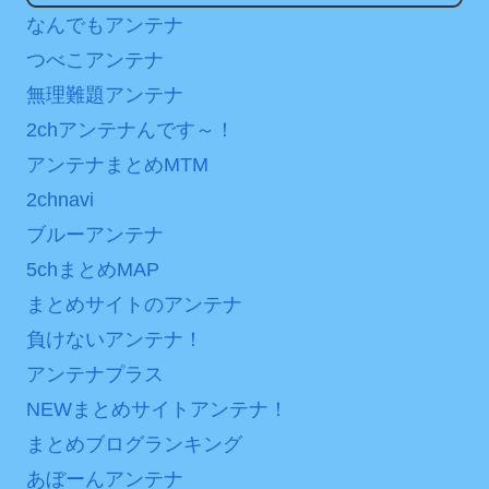
円の課金チケに
次予選3連勝も、海外ファン
なんでもアンテナ
は采配に辛辣「おそろしい
海外「日本よ、お前がナ
つべこアンテナ
内容の後半」「今日の森保
ンバーワンだ」 熊本地震直
無理難題アンテナ
はチキン」
後の日本の対応のスピード
に世界が衝撃
2chアンテナんです～！
七ツ森りり ご令嬢と召使
アンテナまとめMTM
いの禁断の恋…1日だけ許さ
【第7話予告】水10ドラ
れた夫婦としての時間をひ
マ『ラムネモンキー』 トレ
2chnavi
たすら愛し合う。
ンディなクリスマスイヴ
ブルーアンテナ
2/25(水)
Powered by livedoor 相
5chまとめMAP
36歳の彼女と結婚したい
互RSS
まとめサイトのアンテナ
のに、家族が猛反対。家族
負けないアンテナ！
から信じられない言葉が飛
び出した… 他
アンテナプラス
「本気で潰しにきてる」
NEWまとめサイトアンテナ！
滝沢秀明の新オーディショ
まとめブログランキング
ンが“まんまジャニーズ”とフ
あぼーんアンテナ
ァン衝撃