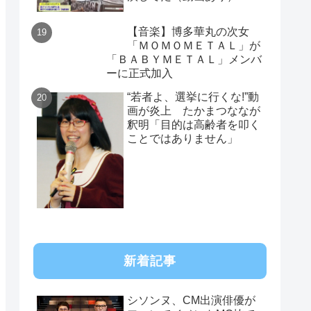
【音楽】博多華丸の次女
「ＭＯＭＯＭＥＴＡＬ」が
「ＢＡＢＹＭＥＴＡＬ」メンバ
ーに正式加入
“若者よ、選挙に行くな!”動
画が炎上 たかまつななが
釈明「目的は高齢者を叩く
ことではありません」
新着記事
シソンヌ、CM出演俳優が