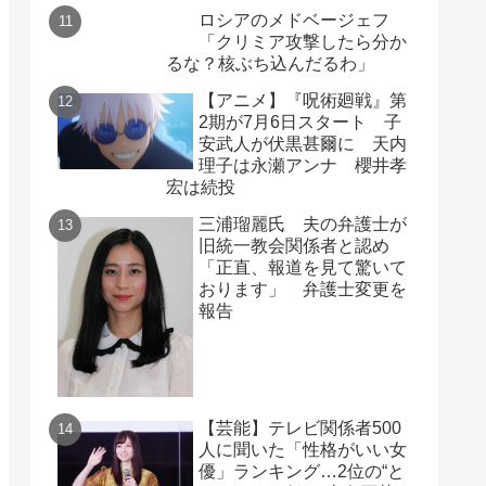
ロシアのメドベージェフ
「クリミア攻撃したら分か
るな？核ぶち込んだるわ」
【アニメ】『呪術廻戦』第
2期が7月6日スタート 子
安武人が伏黒甚爾に 天内
理子は永瀬アンナ 櫻井孝
宏は続投
三浦瑠麗氏 夫の弁護士が
旧統一教会関係者と認め
「正直、報道を見て驚いて
おります」 弁護士変更を
報告
【芸能】テレビ関係者500
人に聞いた「性格がいい女
優」ランキング…2位の“と