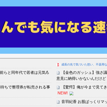
成長の先で気づいた想い、不器用
お前らと同年代で若者は元気💪
【金色のガッシュ】強さ
意見に納得いかないんだけど
間待ちで整理券が転売される事
【驚愕】俺が今まで見て
NEW!
音羽紀香 お股ぱっくりマ