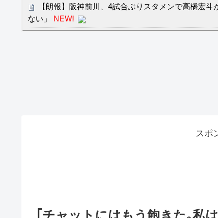
【朗報】阪神前川、4試合ぶりスタメンで高橋宏斗
ない」
NEW!
ＮＨＫが映らないテレビで料金は不当と主張してい
クレバテスⅡ-魔獣の王と偽りの勇者伝承- 第4話 
餌に誘き出す作戦！
【画像】発達障害の子どもはこの絵の意味がすぐに
日本が北朝鮮に辛勝し二次予選3連勝も、海外ファ
容の後半」「今日の森保はチキン」
七ツ森りり ご令嬢と召使いの禁断の恋…1日だけ
スポ
たすら愛し合う。
Powered by livedoor 相互RSS
｢チャットにはもう飽きた｡私