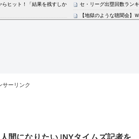
からヒット！「結果を残すしか
セ・リーグ出塁回数ランキング
【地獄のような聴聞会】Ｗ
た主婦の裁判が……
ン・フンミン先発落ちは「監
感想：敵を探すよりトアの書を
すまん熊本やがコンビニ
ディズニーが「大課金時代
分からないらしい
の課金チケに
ンは采配に辛辣「おそろしい内
海外「日本よ、お前がナン
世界が衝撃
許された夫婦としての時間をひ
【第7話予告】水10ドラ
ンサーリンク
2/25(水)
36歳の彼女と結婚したい
出した… 他
「本気で潰しにきてる」滝
ァン衝撃
は人間になりたい｣NYタイムズ記者を