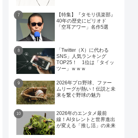
【特集】『タモリ倶楽部』
40年の歴史にピリオド
「空耳アワー」名作5選
「Twitter（X）に代わる
SNS」人気ランキング
TOP25！ 1位は「タイッ
ツー」ｗｗｗ
2026年プロ野球、ファー
ムリーグが熱い！伝説と未
来を繋ぐ野球の魅力
2026年のエンタメ最前
線！AIタレントと世界進出
が変える「推し活」の未来