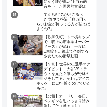
にかく腰が低い”上白石萌
音を下した国民的女優は
てんちむ“男がおごるべ
き”論争で持論「数万円く
らいお金が持ってる方が払えば
よくね?」
【歌舞伎町】トー横キッズ
で「咳止め市販薬オーバー
ドーズ」が流行 一度に
100錠も…路上で卒倒する
少女たちの衝撃動画
【NHL】世界No.1選手マク
デイビット「大谷VSトラ
ウトを見た？誰もが野球の
話をしてる。それはアイス
ホッケーに10年近く欠けていた
もの」
【悲報】オードリー春日、
ペンギンを思いっきり踏み
潰してた（動画あり）