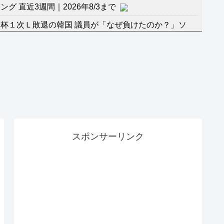
 直近3週間｜2026年8/3まで
杯１次Ｌ敗退の韓国 議員が「なぜ負けたのか？」ソ
督の報復」
に食品も水もない
」に突入！アトラクションパスがどれもこれも1500円
バーワンだ」 熊本地震直後の日本の対応のスピードに
マ『ラムネモンキー』 トレンディなクリスマスイヴ
スポンサーリンク
のに、家族が猛反対。家族から信じられない言葉が飛び
沢秀明の新オーディションが“まんまジャニーズ”とフ