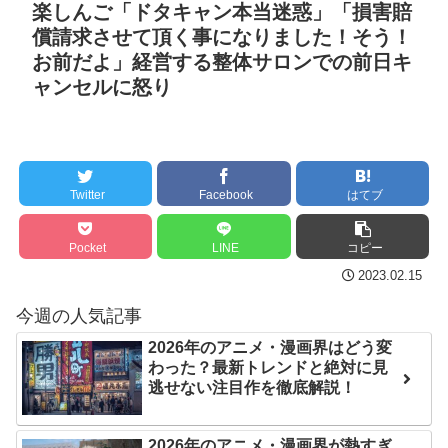
楽しんご「ドタキャン本当迷惑」「損害賠
キング 直近3週間｜2026年
【朗報】阪神前川、4試
償請求させて頂く事になりました！そう！
8/3まで
合ぶりスタメンで高橋宏斗
お前だよ」経営する整体サロンでの前日キ
からヒット！「結果を残す
【地獄のような聴聞会】
ャンセルに怒り
しかない」
NEW!
Ｗ杯１次Ｌ敗退の韓国 議員
が「なぜ負けたのか？」ソ
クレバテスⅡ-魔獣の王と
ン・フンミン先発落ちは
偽りの勇者伝承- 第4話 感
「監督の報復」
想：敵を探すよりトアの書
Twitter
Facebook
はてブ
を餌に誘き出す作戦！
すまん熊本やがコンビニ
に食品も水もない
Pocket
LINE
コピー
【画像】発達障害の子ど
もはこの絵の意味がすぐに
ディズニーが「大課金時
2023.02.15
分からないらしい
代」に突入！アトラクショ
今週の人気記事
ンパスがどれもこれも1500
日本が北朝鮮に辛勝し二
2026年のアニメ・漫画界はどう変
円の課金チケに
次予選3連勝も、海外ファン
わった？最新トレンドと絶対に見
は采配に辛辣「おそろしい
海外「日本よ、お前がナ
逃せない注目作を徹底解説！
内容の後半」「今日の森保
ンバーワンだ」 熊本地震直
はチキン」
後の日本の対応のスピード
2026年のアニメ・漫画界が熱すぎ