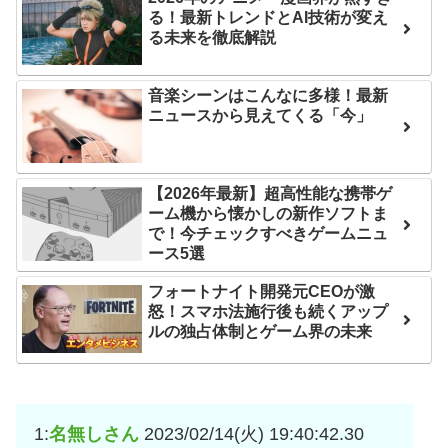
に世界が衝撃
る！最新トレンドとAI技術が変え
七ツ森りり ご令嬢と召使
る未来を徹底解説
いの禁断の恋…1日だけ許さ
【第7話予告】水10ドラ
れた夫婦としての時間をひ
マ『ラムネモンキー』 トレ
音楽シーンはこんなに多様！最新
たすら愛し合う。
ンディなクリスマスイヴ
ニュースから見えてくる「今」
2/25(水)
Powered by livedoor 相
36歳の彼女と結婚したい
互RSS
のに、家族が猛反対。家族
【2026年最新】超高性能な携帯ゲ
から信じられない言葉が飛
ーム機から懐かしの新作ソフトま
で！今チェックすべきゲームニュ
び出した… 他
ース5選
「本気で潰しにきてる」
フォートナイト開発元CEOが激
滝沢秀明の新オーディショ
怒！スマホ法施行後も続くアップ
ンが“まんまジャニーズ”とフ
ルの独占体制とゲーム界の未来
ァン衝撃
Powered by livedoor 相
互RSS
1:
名無しさん
2023/02/14(火) 19:40:42.30