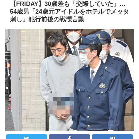
!
一発で死ぬクソ雑魚
【FRIDAY】30歳差も「交際していた」…
54歳男「24歳元アイドルをホテルでメッタ
ネット空間ほど賛成論が
セ・リーグ出塁回数ラン
刺し」犯行前後の戦慄言動
強くない？女系天皇、養子
キング 直近3週間｜2026年
子息の皇位継承など…皇室
8/3まで
のあり方に関する意識調査
【地獄のような聴聞会】
で見え
NEW!
Ｗ杯１次Ｌ敗退の韓国 議員
【阪神】ガルシア、2試
が「なぜ負けたのか？」ソ
合連続スタメンで6番左翼！
ン・フンミン先発落ちは
同一カード3連敗阻止なるか
「監督の報復」
NEW!
すまん熊本やがコンビニ
クレバテスⅡ-魔獣の王と
に食品も水もない
偽りの勇者伝承- 第4話 感
ディズニーが「大課金時
想：敵を探すよりトアの書
代」に突入！アトラクショ
を餌に誘き出す作戦！
ンパスがどれもこれも1500
【画像】発達障害の子ど
円の課金チケに
もはこの絵の意味がすぐに
海外「日本よ、お前がナ