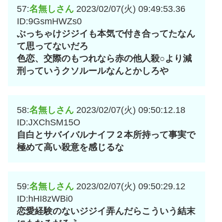
57:
名無しさん
2023/02/07(火) 09:49:53.36
ID:9GsmHWZs0
ぶっちゃけジジイも本気で付き合ってたなん
て思ってないだろ
色恋、交際のもつれなら赤の他人殺○より減
刑っていうクソルールなんとかしろや
58:
名無しさん
2023/02/07(火) 09:50:12.18
ID:JXChSM15O
自白とサバイバルナイフ２本所持って事実で
極めて高い殺意を感じるな
59:
名無しさん
2023/02/07(火) 09:50:29.12
ID:hHI8zWBi0
恋愛経験のないジジイ弄んだらこういう結末