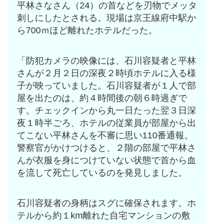
平林さなさん（24）の首などを刃物でメッタ
刺しにしたとされる。現場は京王線府中駅か
ら700ｍほど離れたホテルだった。
「防犯カメラの映像には、石川容疑者と平林
さんが２月２日の深夜２時頃ホテルに入る様
子が映っていました。石川容疑者が１人で部
屋を出たのは、約４時間後の朝６時過ぎで
す。チェックインから丸一日たった翌３日深
夜１時半ごろ、ホテルの従業員が部屋から出
てこない平林さんを不審に思い110番通報。
警察官がかけつけると、２階の部屋で平林さ
んが衣服を身につけていない状態で首から血
を流して死亡しているのを発見しました。
石川容疑者の身柄はスグに確保されます。ホ
テルから約１km離れた自宅マンションの敷