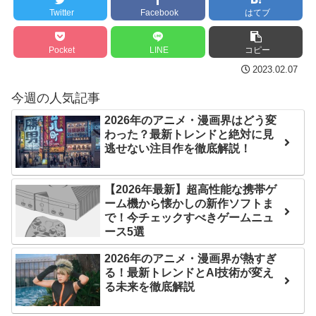
分からないらしい
ンバーワンだ」 熊本地震直
Twitter
Facebook
はてブ
日本が北朝鮮に辛勝し二
後の日本の対応のスピード
次予選3連勝も、海外ファン
に世界が衝撃
Pocket
LINE
コピー
は采配に辛辣「おそろしい
【第7話予告】水10ドラ
2023.02.07
内容の後半」「今日の森保
マ『ラムネモンキー』 トレ
今週の人気記事
はチキン」
ンディなクリスマスイヴ
2026年のアニメ・漫画界はどう変
七ツ森りり ご令嬢と召使
2/25(水)
わった？最新トレンドと絶対に見
いの禁断の恋…1日だけ許さ
逃せない注目作を徹底解説！
36歳の彼女と結婚したい
れた夫婦としての時間をひ
のに、家族が猛反対。家族
たすら愛し合う。
から信じられない言葉が飛
【2026年最新】超高性能な携帯ゲ
び出した… 他
ーム機から懐かしの新作ソフトま
Powered by livedoor 相
で！今チェックすべきゲームニュ
「本気で潰しにきてる」
互RSS
ース5選
滝沢秀明の新オーディショ
2026年のアニメ・漫画界が熱すぎ
ンが“まんまジャニーズ”とフ
る！最新トレンドとAI技術が変え
ァン衝撃
る未来を徹底解説
Powered by livedoor 相