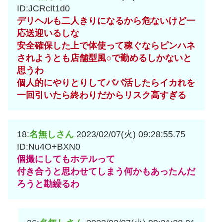
ID:JCRcIt1d0
デリヘルも二人きりになるから危ないけど一
応送迎いるしな
安全確保した上で体使って稼ぐならピンハネ
されようとも店舗型風○で勤めるしかないと
思うわ
個人的にやりとりしてパパ活したらイカれを
一回引いたら終わりだからリスク高すぎる
18:
名無しさん
2023/02/07(火) 09:28:55.75
ID:Nu4O+BXN0
個撮にしてもホテルって
付き合うと思わせてしまう何かもあったんだ
ろうと勘繰るわ