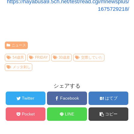
https://hayabusa9.5ch.net/test/read.cgi/mnewsplus/
1675729218/
ニュース
54歳男
FRIDAY
30歳差
交際していた
メッタ刺し
シェアする
Twitter
Facebook
はてブ
Pocket
LINE
コピー