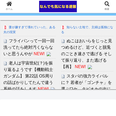
ホーム
検索
妻が嫌すぎて壊れていった、ある
知らない土地で、主婦は孤独にな
夫の現実
る
フライパンって一回一回
ぬこはおいらをじっと見
洗ってたら絶対汚くならな
つめるけど、近づくと脱兎
いと思うんやが
NEW!
のごとき速さで逃げる そし
て振り返り、また逃げる
老人は宇宙世紀(？)を振
【再】
NEW!
り返るようです【機動戦士
ガンダム】 第22話 OS周り
スタバの強力ライバル
の話ばかりしてたんで違う
に？ 若者が「ゴンチャ」を
系統の話をします
NEW!
選ぶワケ。タピオカの次に
来た“フルーツティー”の癒や
【朗報】アラブ、秋田県
し
NEW!
に2兆円の投資
wwwwwwwwwwwww
NEW
ゴキブリとかいう殺虫剤