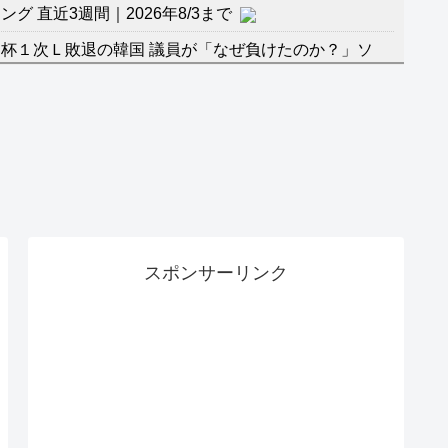
 直近3週間｜2026年8/3まで
杯１次Ｌ敗退の韓国 議員が「なぜ負けたのか？」ソ
督の報復」
に食品も水もない
」に突入！アトラクションパスがどれもこれも1500円
バーワンだ」 熊本地震直後の日本の対応のスピードに
マ『ラムネモンキー』 トレンディなクリスマスイヴ
スポンサーリンク
のに、家族が猛反対。家族から信じられない言葉が飛び
沢秀明の新オーディションが“まんまジャニーズ”とフ