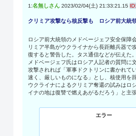
1:
名無しさん
2023/02/04(土) 21:33:21.15
ID
クリミア攻撃なら核反撃も ロシア前大統
ロシア前大統領のメドベージェフ安全保障会
リミア半島がウクライナから長距離兵器で
復すると警告した。タス通信などが伝えた
メドベージェフ氏はロシア人記者の質問に
攻撃されれば「軍事ドクトリンに書かれて
速く、厳しいものになる」とし、核使用を
ウクライナによるクリミア奪還の試みはロ
イナの地は復讐で燃えあがるだろう」と主
エラー