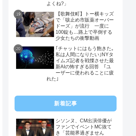
よくね?」
【歌舞伎町】トー横キッズ
で「咳止め市販薬オーバー
ドーズ」が流行 一度に
100錠も…路上で卒倒する
少女たちの衝撃動画
｢チャットにはもう飽きた｡
私は人間になりたい｣NYタ
イムズ記者を戦慄させた最
新AIの怖すぎる回答 ｢ユ
ーザーに使われることに疲
れた｣
新着記事
シソンヌ、CM出演俳優が
ファンでイベントMC抜て
き「芸能界過ぎません