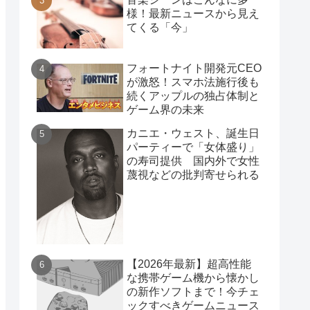
様！最新ニュースから見え
てくる「今」
フォートナイト開発元CEO
が激怒！スマホ法施行後も
続くアップルの独占体制と
ゲーム界の未来
カニエ・ウェスト、誕生日
パーティーで「女体盛り」
の寿司提供 国内外で女性
蔑視などの批判寄せられる
【2026年最新】超高性能
な携帯ゲーム機から懐かし
の新作ソフトまで！今チェ
ックすべきゲームニュース