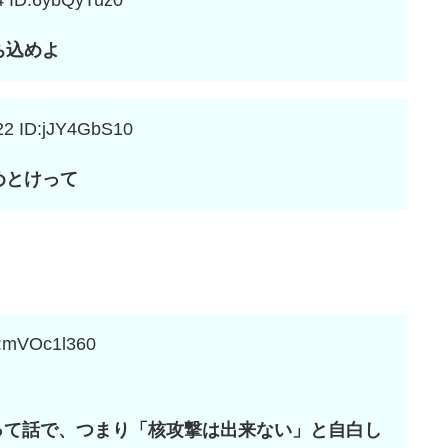
4
ID:6ybQyTuz0
ち込めよ
22
ID:jJY4GbS10
めとけって
:mVOc1l360
って話で、つまり「核攻撃は出来ない」と自白し