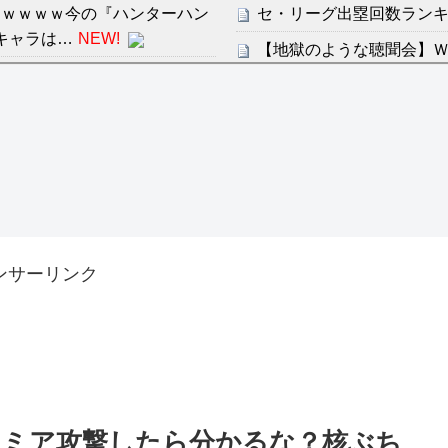
ぎるｗｗｗｗ今の『ハンターハン
セ・リーグ出塁回数ランキング
キャラは…
NEW!
【地獄のような聴聞会】Ｗ
続安打やで！
ン・フンミン先発落ちは「監
感想：敵を探すよりトアの書を
すまん熊本やがコンビニ
ディズニーが「大課金時代
分からないらしい
の課金チケに
ンは采配に辛辣「おそろしい内
海外「日本よ、お前がナン
世界が衝撃
許された夫婦としての時間をひ
【第7話予告】水10ドラ
ンサーリンク
2/25(水)
36歳の彼女と結婚したい
出した… 他
「本気で潰しにきてる」滝
ァン衝撃
リミア攻撃したら分かるな？核ぶち