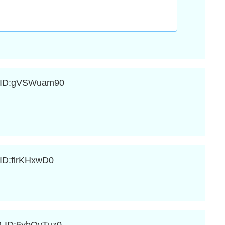
ID:gVSWuam90
ID:flrKHxwD0