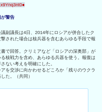
:x9Ynq3nt0●
領が警告
議副議長は4日、2014年にロシアが併合したク
攻撃された場合は核兵器を含むあらゆる手段で報
。
文書で回答。クリミアなど「ロシアの深奥部」が
いる核戦力を含め、あらゆる兵器を使う。報復は
辞さない考えを明確にした。
シアを交渉に向かわせるどころか「残りのウクラ
張した。（共同）