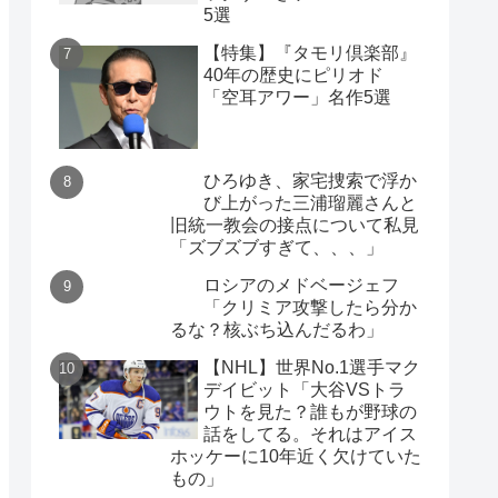
5選
【特集】『タモリ倶楽部』
40年の歴史にピリオド
「空耳アワー」名作5選
ひろゆき、家宅捜索で浮か
び上がった三浦瑠麗さんと
旧統一教会の接点について私見
「ズブズブすぎて、、、」
ロシアのメドベージェフ
「クリミア攻撃したら分か
るな？核ぶち込んだるわ」
【NHL】世界No.1選手マク
デイビット「大谷VSトラ
ウトを見た？誰もが野球の
話をしてる。それはアイス
ホッケーに10年近く欠けていた
もの」