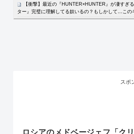
【衝撃】最近の『HUNTER×HUNTER』が凄す
ター』完璧に理解してる奴いるの？もしかして…この
【近本】会心の1号ソロでチームを牽引！11試合連
クレバテスⅡ-魔獣の王と偽りの勇者伝承- 第4話 
餌に誘き出す作戦！
【画像】発達障害の子どもはこの絵の意味がすぐに
日本が北朝鮮に辛勝し二次予選3連勝も、海外ファ
容の後半」「今日の森保はチキン」
七ツ森りり ご令嬢と召使いの禁断の恋…1日だけ
スポ
たすら愛し合う。
Powered by livedoor 相互RSS
ロシアのメドベージェフ「ク