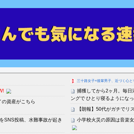
三十路女子×後輩男子、近づく心と
W!
捕獲してから2ヶ月。毎日
ングで ひとり寝るようにな
イの資産がこちら
【朗報】50代がガチでリ
をSNS投稿、水難事故が起き
小学校火災の原因は音楽女