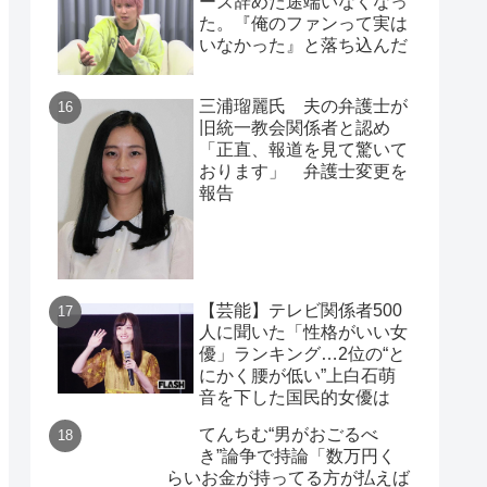
ーズ辞めた途端いなくなっ
た。『俺のファンって実は
いなかった』と落ち込んだ
三浦瑠麗氏 夫の弁護士が
旧統一教会関係者と認め
「正直、報道を見て驚いて
おります」 弁護士変更を
報告
【芸能】テレビ関係者500
人に聞いた「性格がいい女
優」ランキング…2位の“と
にかく腰が低い”上白石萌
音を下した国民的女優は
てんちむ“男がおごるべ
き”論争で持論「数万円く
らいお金が持ってる方が払えば