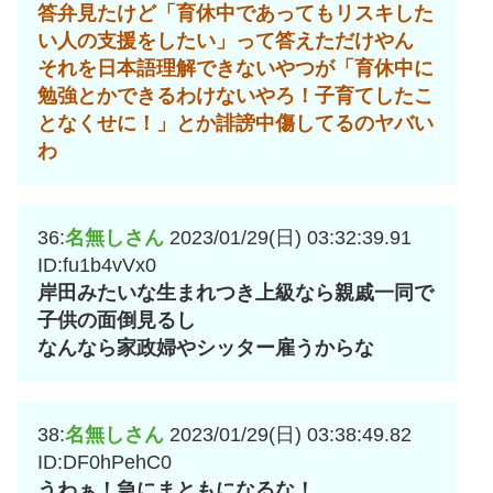
答弁見たけど「育休中であってもリスキした
い人の支援をしたい」って答えただけやん
それを日本語理解できないやつが「育休中に
勉強とかできるわけないやろ！子育てしたこ
となくせに！」とか誹謗中傷してるのヤバい
わ
36:
名無しさん
2023/01/29(日) 03:32:39.91
ID:fu1b4vVx0
岸田みたいな生まれつき上級なら親戚一同で
子供の面倒見るし
なんなら家政婦やシッター雇うからな
38:
名無しさん
2023/01/29(日) 03:38:49.82
ID:DF0hPehC0
うわぁ！急にまともになるな！