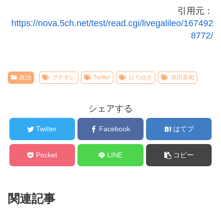
引用元：
https://nova.5ch.net/test/read.cgi/livegalileo/167492
8772/
政治
ブチギレ
Twitter
ひろゆき
岸田首相
シェアする
Twitter
Facebook
はてブ
Pocket
LINE
コピー
関連記事