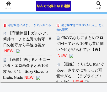
ホーム
検索
恋は疑惑に染まり、狂気へ変わる
妻が嫌すぎて壊れていった、ある
夫の現実
【守備練習】ガルシア、
何の気なしにまとめブロ
筒井コーチと左翼で特守！8
グ回ってたら 10年も昔に描
日の拙守から早速改善か
いた絵が貼られてた【再】
NEW!
NEW!
【画像】抜けるオナニー
【画像】くりぱん ぬいぐ
ネタ・エロ画像まとめ108
るみ、さすがにちょっと可
枚 Vol.641 Sexy Gravure
愛すぎる…【ラブライブ！
Erotic Nude
NEW!
虹ヶ咲】
NEW!
【中国】橋の欄干が強風
【画像】藤井聡太君、ア
で倒壊、中に鉄筋がないこ
イドルとのツーショットで
とが発覚＝当局「接着剤で
メガトロンとなってしまう
固定した」
NEW!