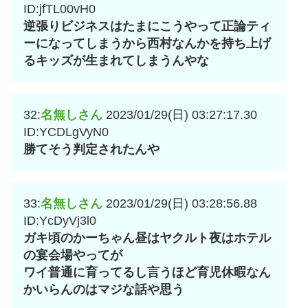
ID:jfTL00vH0
逆張りビジネスはたまにこうやって正論ティ
ーになってしまうから西村なんかを持ち上げ
るキッズが生まれてしまうんやな
32:
名無しさん
2023/01/29(日) 03:27:17.30
ID:YCDLgVyN0
勝てそう判定されたんや
33:
名無しさん
2023/01/29(日) 03:28:56.88
ID:YcDyVj3l0
ガキ頃のかーちゃん昼はヤクルト夜はホテル
の宴会場やってが
ワイ普通に育ってるし言うほど育児休暇なん
かいらんのはマジな話や思う