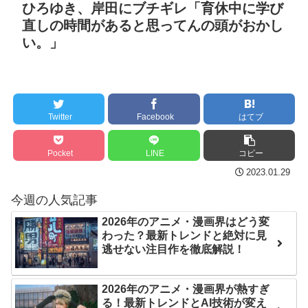
ｗｗ
ひろゆき、岸田にブチギレ「育休中に学び
【絶望】学校の遠足「お
直しの時間があると思ってんの頭がおかし
セ・リーグ出塁回数ラン
やつは7000円までだぞ」
い。」
キング 直近3週間｜2026年
NEW!
8/3まで
【あんこ】やる夫はパー
【地獄のような聴聞会】
ティーを追放され復讐に生
Ｗ杯１次Ｌ敗退の韓国 議員
きるようです ～仕返し？ ざ
Twitter
Facebook
はてブ
が「なぜ負けたのか？」ソ
まぁ？ 人として幸せに生き
ン・フンミン先発落ちは
ることで相手に復讐します
Pocket
LINE
コピー
「監督の報復」
が、何か？～ その2
NEW!
2023.01.29
すまん熊本やがコンビニ
今週の人気記事
に食品も水もない
クレバテスⅡ-魔獣の王と
偽りの勇者伝承- 第4話 感
2026年のアニメ・漫画界はどう変
ディズニーが「大課金時
わった？最新トレンドと絶対に見
想：敵を探すよりトアの書
代」に突入！アトラクショ
逃せない注目作を徹底解説！
を餌に誘き出す作戦！
ンパスがどれもこれも1500
円の課金チケに
【画像】発達障害の子ど
2026年のアニメ・漫画界が熱すぎ
もはこの絵の意味がすぐに
海外「日本よ、お前がナ
る！最新トレンドとAI技術が変え