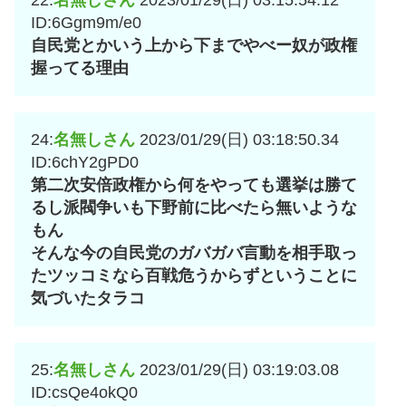
22:
名無しさん
2023/01/29(日) 03:15:54.12
ID:6Ggm9m/e0
自民党とかいう上から下までやべー奴が政権
握ってる理由
24:
名無しさん
2023/01/29(日) 03:18:50.34
ID:6chY2gPD0
第二次安倍政権から何をやっても選挙は勝て
るし派閥争いも下野前に比べたら無いような
もん
そんな今の自民党のガバガバ言動を相手取っ
たツッコミなら百戦危うからずということに
気づいたタラコ
25:
名無しさん
2023/01/29(日) 03:19:03.08
ID:csQe4okQ0