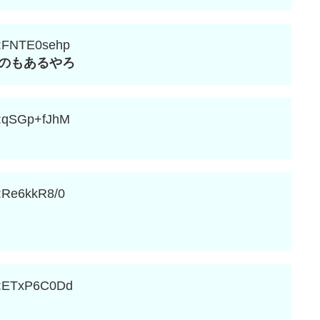
:FNTE0sehp
のもあるやろ
:qSGp+fJhM
:Re6kkR8/0
:ETxP6C0Dd