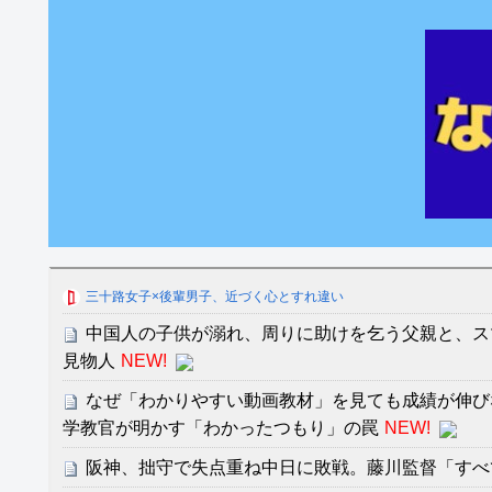
三十路女子×後輩男子、近づく心とすれ違い
中国人の子供が溺れ、周りに助けを乞う父親と、ス
見物人
NEW!
なぜ「わかりやすい動画教材」を見ても成績が伸び
学教官が明かす「わかったつもり」の罠
NEW!
阪神、拙守で失点重ね中日に敗戦。藤川監督「すべ