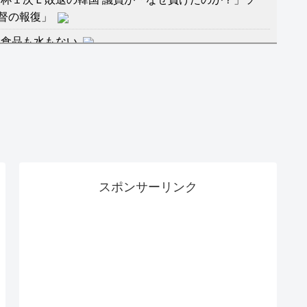
督の報復」
に食品も水もない
」に突入！アトラクションパスがどれもこれも1500円
バーワンだ」 熊本地震直後の日本の対応のスピードに
マ『ラムネモンキー』 トレンディなクリスマスイヴ
スポンサーリンク
のに、家族が猛反対。家族から信じられない言葉が飛び
沢秀明の新オーディションが“まんまジャニーズ”とフ
RSS