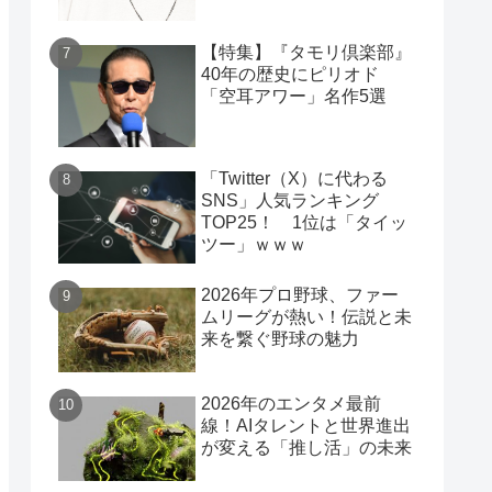
【特集】『タモリ倶楽部』
40年の歴史にピリオド
「空耳アワー」名作5選
「Twitter（X）に代わる
SNS」人気ランキング
TOP25！ 1位は「タイッ
ツー」ｗｗｗ
2026年プロ野球、ファー
ムリーグが熱い！伝説と未
来を繋ぐ野球の魅力
2026年のエンタメ最前
線！AIタレントと世界進出
が変える「推し活」の未来