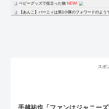
ベビーグッズで役立った物
NEW!
【あんこ】バーニィは第1小隊のフォワードのよう
第57話 ああ、心配だ心配だ
NEW!
クレバテスⅡ-魔獣の王と偽りの勇者伝承- 第4話 
餌に誘き出す作戦！
【画像】発達障害の子どもはこの絵の意味がすぐに
日本が北朝鮮に辛勝し二次予選3連勝も、海外ファ
容の後半」「今日の森保はチキン」
七ツ森りり ご令嬢と召使いの禁断の恋…1日だけ
スポ
たすら愛し合う。
Powered by livedoor 相互RSS
手越祐也「ファンはジャニーズ