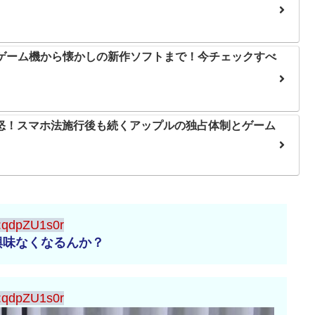
帯ゲーム機から懐かしの新作ソフトまで！今チェックすべ
怒！スマホ法施行後も続くアップルの独占体制とゲーム
:qdpZU1s0r
興味なくなるんか？
:qdpZU1s0r