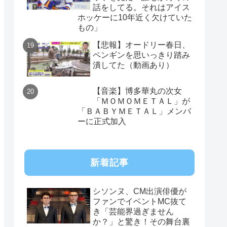
話をしてる。それはアイス
ホッケーに10年近く欠けていた
もの」
【悲報】オードリー春日、
ペンギンを思いっきり踏み
潰してた（動画あり）
【音楽】博多華丸の次女
「ＭＯＭＯＭＥＴＡＬ」が
「ＢＡＢＹＭＥＴＡＬ」メンバ
ーに正式加入
新着記事
シソンヌ、CM出演俳優が
ファンでイベントMC抜て
き「芸能界過ぎません
か？」と驚き！その舞台裏