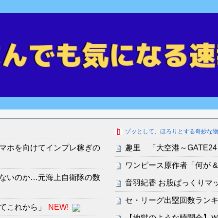
ゾッとして、ほろりとする奇妙な
マホを向けてインプレ稼ぎの
趣里 「大空港～GATE24
ワンピース原作者「何が &qu
ないのか…元海上自衛隊の数
音羽紀香 お股ぱっくりマ
セ・リーグ出塁回数ランキング
てこれから」
NEW!
【地獄のような聴聞会】Ｗ