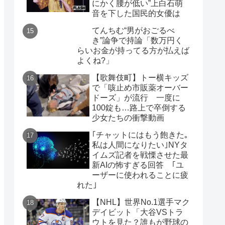
にかく腰が低い”上白石萌
音を下した国民的女優は
てんちむ“男がおごるべ
き”論争で持論「数万円く
らいお金が持ってる方が払えば
よくね?」
【歌舞伎町】トー横キッズ
で「咳止め市販薬オーバー
ドーズ」が流行 一度に
100錠も…路上で卒倒する
少女たちの衝撃動画
｢チャットにはもう飽きた｡
私は人間になりたい｣NYタ
イムズ記者を戦慄させた最
新AIの怖すぎる回答 ｢ユ
ーザーに使われることに疲
れた｣
【NHL】世界No.1選手マク
デイビット「大谷VSトラ
ウトを見た？誰もが野球の