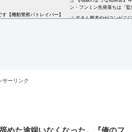
ン・フンミン先発落ちは「監
です【機動警察パトレイバー】
すまん熊本やがコンビニ
ディズニーが「大課金時代
感想：敵を探すよりトアの書を
の課金チケに
海外「日本よ、お前がナン
分からないらしい
世界が衝撃
ンは采配に辛辣「おそろしい内
【第7話予告】水10ドラ
2/25(水)
許された夫婦としての時間をひ
ンサーリンク
36歳の彼女と結婚したい
出した… 他
「本気で潰しにきてる」滝
ァン衝撃
Powered by livedoor 相互
辞めた途端いなくなった。『俺のフ