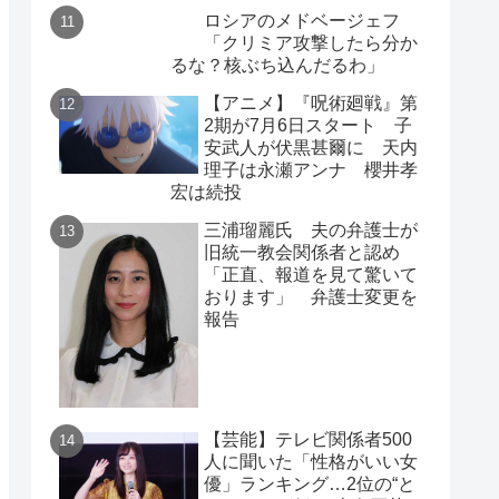
ロシアのメドベージェフ
「クリミア攻撃したら分か
るな？核ぶち込んだるわ」
【アニメ】『呪術廻戦』第
2期が7月6日スタート 子
安武人が伏黒甚爾に 天内
理子は永瀬アンナ 櫻井孝
宏は続投
三浦瑠麗氏 夫の弁護士が
旧統一教会関係者と認め
「正直、報道を見て驚いて
おります」 弁護士変更を
報告
【芸能】テレビ関係者500
人に聞いた「性格がいい女
優」ランキング…2位の“と