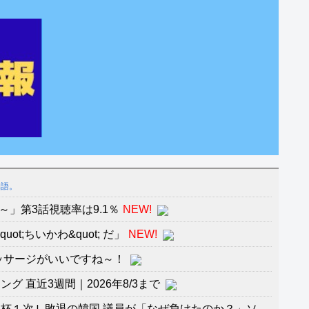
物語。
～」第3話視聴率は9.1％
NEW!
ot;ちいかわ&quot; だ」
NEW!
ッサージがいいですね～！
 直近3週間｜2026年8/3まで
杯１次Ｌ敗退の韓国 議員が「なぜ負けたのか？」ソ