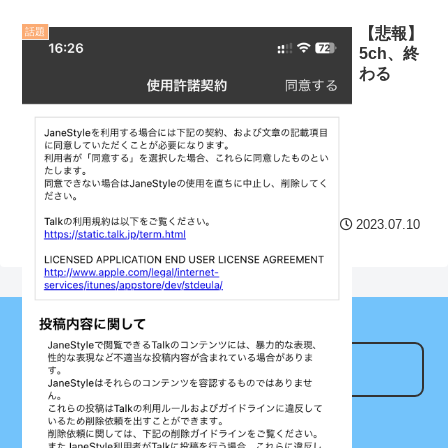
NEW!
ュ揺れてタマランち
【悲報】
話題
異世界転生でスキル
セ・リーグ出塁回数ラン
5ch、終
が"カレー"だった 第15話 勘
キング 直近3週間｜2026年
わる
違いしないで欲しいデー
8/3まで
ス！
NEW!
【地獄のような聴聞会】
阪神、拙守で失点重ね中
Ｗ杯１次Ｌ敗退の韓国 議員
日に敗戦。藤川監督「すべ
が「なぜ負けたのか？」ソ
てこれから」
NEW!
ン・フンミン先発落ちは
2023.07.10
「監督の報復」
クレバテスⅡ-魔獣の王と
偽りの勇者伝承- 第4話 感
すまん熊本やがコンビニ
想：敵を探すよりトアの書
に食品も水もない
を餌に誘き出す作戦！
ディズニーが「大課金時
【画像】発達障害の子ど
代」に突入！アトラクショ
アンテナサイト
もはこの絵の意味がすぐに
ンパスがどれもこれも1500
分からないらしい
円の課金チケに
なんでもアンテナ
日本が北朝鮮に辛勝し二
海外「日本よ、お前がナ
つべこアンテナ