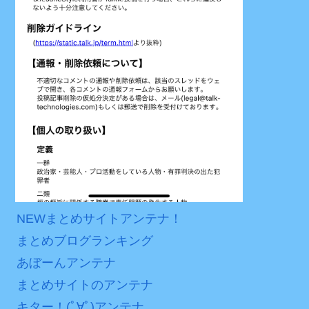
次予選3連勝も、海外ファン
ンバーワンだ」 熊本地震直
無理難題アンテナ
は采配に辛辣「おそろしい
後の日本の対応のスピード
2chアンテナんです～！
内容の後半」「今日の森保
に世界が衝撃
はチキン」
アンテナまとめMTM
【第7話予告】水10ドラ
2chnavi
七ツ森りり ご令嬢と召使
マ『ラムネモンキー』 トレ
いの禁断の恋…1日だけ許さ
ンディなクリスマスイヴ
ブルーアンテナ
れた夫婦としての時間をひ
2/25(水)
5chまとめMAP
たすら愛し合う。
36歳の彼女と結婚したい
まとめサイトのアンテナ
のに、家族が猛反対。家族
Powered by livedoor 相
負けないアンテナ！
から信じられない言葉が飛
互RSS
アンテナプラス
び出した… 他
NEWまとめサイトアンテナ！
「本気で潰しにきてる」
滝沢秀明の新オーディショ
まとめブログランキング
ンが“まんまジャニーズ”とフ
あぼーんアンテナ
ァン衝撃
まとめサイトのアンテナ
Powered by livedoor 相
キター！(ﾟ∀ﾟ)アンテナ