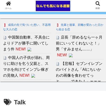
ホーム
検索
成長の先で気づいた想い、不器用
先輩と後輩、距離が変わった日か
な大人の恋
ら始まる恋
中国製自動車、不具合に
店長「辞めるなら一ヶ月
よりドアが勝手に開いてし
前にいってくれないと！」
まう件
NEW!
男「すみません……」
NEW!
中国人の子供が溺れ、周
りに助けを乞う父親と、ス
【悲報】セブンイレブン
マホを向けてインプレ稼ぎ
のバイトさん「AIにちいか
の見物人
NEW!
わの画像を食わせてっ
と………できた！」ｗｗｗ
京都県知事「京都が副首
ｗｗｗｗｗｗｗ
NEW!
都に立候補するつもりはな
い」 「大阪は正直みっとも
吉川愛、縛られニットお
Talk
ないですよ」との声も
っぱいの膨らみムギュムギ