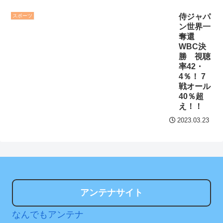
た主婦の裁判が……
NEW!
キング 直近3週間｜2026年
侍ジャパ
スポーツ
8/3まで
ン世界一
奪還
【阪神】佐藤輝明、高橋
【地獄のような聴聞会】
WBC決
宏斗から先制23号2ラン！
Ｗ杯１次Ｌ敗退の韓国 議員
勝 視聴
京セラドームはテルコール
率42・
が「なぜ負けたのか？」ソ
4％！ 7
ン・フンミン先発落ちは
戦オール
「監督の報復」
クレバテスⅡ-魔獣の王と
40％超
え！！
偽りの勇者伝承- 第4話 感
すまん熊本やがコンビニ
想：敵を探すよりトアの書
2023.03.23
に食品も水もない
を餌に誘き出す作戦！
ディズニーが「大課金時
【画像】発達障害の子ど
代」に突入！アトラクショ
もはこの絵の意味がすぐに
ンパスがどれもこれも1500
分からないらしい
円の課金チケに
アンテナサイト
日本が北朝鮮に辛勝し二
海外「日本よ、お前がナ
次予選3連勝も、海外ファン
ンバーワンだ」 熊本地震直
なんでもアンテナ
は采配に辛辣「おそろしい
後の日本の対応のスピード