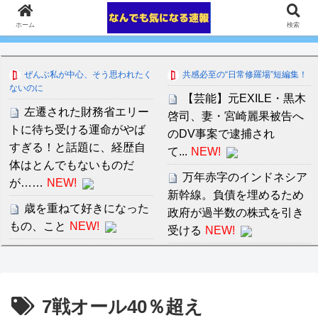
ホーム
検索
ぜんぶ私が中心、そう思われたく
共感必至の“日常修羅場”短編集！
ないのに
【芸能】元EXILE・黒木
左遷された財務省エリー
啓司、妻・宮崎麗果被告へ
トに待ち受ける運命がやば
のDV事案で逮捕され
すぎる！と話題に、経歴自
て...
NEW!
体はとんでもないものだ
万年赤字のインドネシア
が……
NEW!
新幹線。負債を埋めるため
歳を重ねて好きになった
政府が過半数の株式を引き
もの、こと
NEW!
受ける
NEW!
睡眠時の悪寒戦慄がひど
音羽紀香 お股ぱっくりマ
い
NEW!
ッサージがいいですね～！
ＮＨＫが映らないテレビ
7戦オール40％超え
で料金は不当と主張してい
セ・リーグ出塁回数ラン