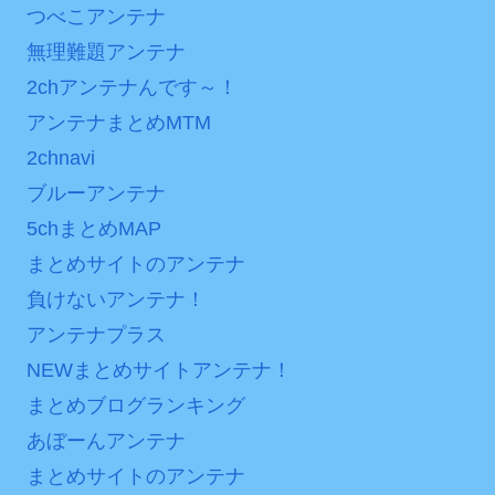
つべこアンテナ
内容の後半」「今日の森保
に世界が衝撃
はチキン」
無理難題アンテナ
【第7話予告】水10ドラ
七ツ森りり ご令嬢と召使
2chアンテナんです～！
マ『ラムネモンキー』 トレ
いの禁断の恋…1日だけ許さ
ンディなクリスマスイヴ
アンテナまとめMTM
れた夫婦としての時間をひ
2/25(水)
2chnavi
たすら愛し合う。
36歳の彼女と結婚したい
ブルーアンテナ
のに、家族が猛反対。家族
Powered by livedoor 相
5chまとめMAP
から信じられない言葉が飛
互RSS
まとめサイトのアンテナ
び出した… 他
負けないアンテナ！
「本気で潰しにきてる」
アンテナプラス
滝沢秀明の新オーディショ
ンが“まんまジャニーズ”とフ
NEWまとめサイトアンテナ！
ァン衝撃
まとめブログランキング
Powered by livedoor 相
あぼーんアンテナ
互RSS
まとめサイトのアンテナ