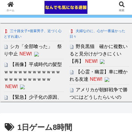
ホーム
検索
三十路女子×後輩男子、近づく心
夫婦なのに、心が一番遠かった
とすれ違い
日々
シカ「全部喰った」 祭
野良黒猫 確かに複数い
り中止
NEW!
ると見分けがつきにくい
【再】
NEW!
【画像】平成時代の髪型
ｗｗｗｗｗｗｗｗｗｗｗｗ
【心霊・幽霊】車に轢か
ｗｗｗｗｗｗｗｗｗｗ
れる友達
NEW!
NEW!
アメリカが朝鮮戦争で勝
【緊急】少子化の原因、
つにはどうしたらいいの
判明する
か？
WWWWWWWWWWWWW
セ・リーグ出塁回数ラン
WWWWWWWWWWWWW
キング 直近3週間｜2026年
1日ゲーム8時間
WWWWWWWWWWWWW
8/3まで