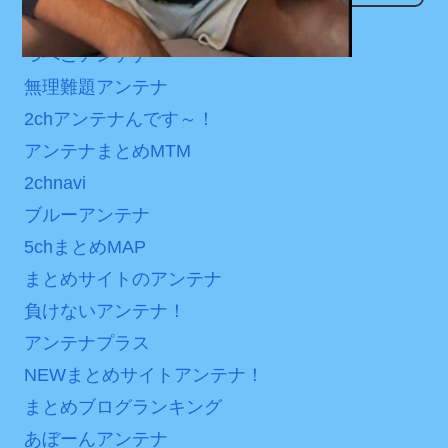
日本が北朝鮮に辛勝し二
なんでもアンテナ
マ『ラムネモンキー』 トレ
次予選3連勝も、海外ファン
ンディなクリスマスイヴ
つべこアンテナ
は采配に辛辣「おそろしい
2/25(水)
無理難題アンテナ
内容の後半」「今日の森保
36歳の彼女と結婚したい
はチキン」
2chアンテナんです～！
のに、家族が猛反対。家族
アンテナまとめMTM
七ツ森りり ご令嬢と召使
から信じられない言葉が飛
いの禁断の恋…1日だけ許さ
2chnavi
び出した… 他
れた夫婦としての時間をひ
ブルーアンテナ
「本気で潰しにきてる」
たすら愛し合う。
5chまとめMAP
滝沢秀明の新オーディショ
Powered by livedoor 相
ンが“まんまジャニーズ”とフ
まとめサイトのアンテナ
ァン衝撃
互RSS
負けないアンテナ！
Powered by livedoor 相
アンテナプラス
互RSS
NEWまとめサイトアンテナ！
まとめブログランキング
あぼーんアンテナ