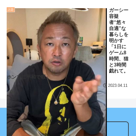
WWWWWWWWWWWWW
【地獄のような聴聞会】
WWWWW
NEW!
ガーシー
話題
容疑
Ｗ杯１次Ｌ敗退の韓国 議員
【安価・あんこ】ナポリ
者“悠々
が「なぜ負けたのか？」ソ
タンナイト 第43話 ………父
自適”な
ン・フンミン先発落ちは
暮らしを
を唆し、妹を誑かし、偽り
「監督の報復」
明かす
の王の野望の為に………
「1日に
すまん熊本やがコンビニ
ゲーム8
阪神、拙守で失点重ね中
に食品も水もない
時間、猫
日に敗戦。藤川監督「すべ
と3時間
ディズニーが「大課金時
てこれから」
戯れて。
代」に突入！アトラクショ
ホンマに平和で暇」
クレバテスⅡ-魔獣の王と
ンパスがどれもこれも1500
2023.04.11
偽りの勇者伝承- 第4話 感
円の課金チケに
想：敵を探すよりトアの書
海外「日本よ、お前がナ
を餌に誘き出す作戦！
ンバーワンだ」 熊本地震直
【画像】発達障害の子ど
後の日本の対応のスピード
もはこの絵の意味がすぐに
に世界が衝撃
分からないらしい
アンテナサイト
【第7話予告】水10ドラ