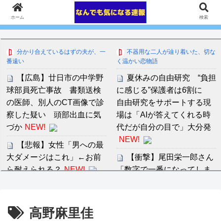
ホーム
検索
分かり合えているはずの夫が、一
不器用な二人が辿り着いた、切な
番遠い
く温かい恋物語
【広島】廿日市の中学野
夏休みの自由研究 “負担
球部員死亡事故 書類送検
に感じる”保護者は6割に
の医師、別人のCT画像で診
自由研究をサポートする現
察した疑い 頭部出血に気
場は「AIが答えてくれる時
づか
NEW!
代だが自分の目で」大分発
NEW!
【悲報】女性「男への最
大ダメージはこれ」←お前
【衝撃】尾田栄一郎さん
ら耐えられる？
NEW!
「数字で一番になってしま
ったから目指す目標がな
交際解消の定義
NEW!
い！！何から学べばいいん
だ？？」ｗｗｗｗｗｗｗｗ
高野麻里佳
阪神ルーカス、危険球退
ｗｗ
NEW!