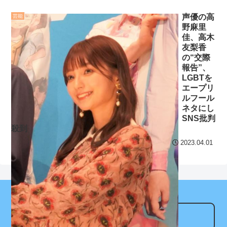
場…復帰３登板目でまさか
長友の現役続行、妻・平
声優の高
芸能
の事態 １４８キロ直球が
野麻里
愛梨が後押ししてたらしい
頭部直撃
NEW!
佳、高木
な
友梨香
【あんこ】バーニィは第
の“交際
セ・リーグ出塁回数ラン
1小隊のフォワードのようで
報告”、
キング 直近3週間｜2026年
LGBTを
す【機動警察パトレイバ
8/3まで
エープリ
ー】 第57話 ああ、心配だ心
ルフール
配だ
NEW!
【地獄のような聴聞会】
ネタにし
Ｗ杯１次Ｌ敗退の韓国 議員
SNS批判
クレバテスⅡ-魔獣の王と
殺到
が「なぜ負けたのか？」ソ
偽りの勇者伝承- 第4話 感
ン・フンミン先発落ちは
2023.04.01
想：敵を探すよりトアの書
「監督の報復」
を餌に誘き出す作戦！
すまん熊本やがコンビニ
【画像】発達障害の子ど
に食品も水もない
もはこの絵の意味がすぐに
分からないらしい
ディズニーが「大課金時
代」に突入！アトラクショ
アンテナサイト
日本が北朝鮮に辛勝し二