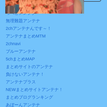
ンパスがどれもこれも1500
次予選3連勝も、海外ファン
なんでもアンテナ
円の課金チケに
は采配に辛辣「おそろしい
つべこアンテナ
内容の後半」「今日の森保
海外「日本よ、お前がナ
無理難題アンテナ
はチキン」
ンバーワンだ」 熊本地震直
後の日本の対応のスピード
2chアンテナんです～！
七ツ森りり ご令嬢と召使
に世界が衝撃
アンテナまとめMTM
いの禁断の恋…1日だけ許さ
れた夫婦としての時間をひ
【第7話予告】水10ドラ
2chnavi
たすら愛し合う。
マ『ラムネモンキー』 トレ
ブルーアンテナ
ンディなクリスマスイヴ
Powered by livedoor 相
5chまとめMAP
2/25(水)
互RSS
まとめサイトのアンテナ
36歳の彼女と結婚したい
負けないアンテナ！
のに、家族が猛反対。家族
から信じられない言葉が飛
アンテナプラス
び出した… 他
NEWまとめサイトアンテナ！
「本気で潰しにきてる」
まとめブログランキング
滝沢秀明の新オーディショ
あぼーんアンテナ
ンが“まんまジャニーズ”とフ