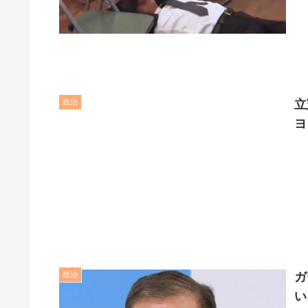
政治
立
ヨ
政治
ガ
い