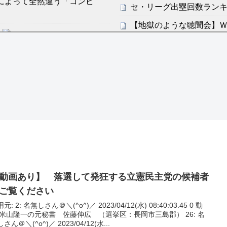
によって全然違う「コンビ
セ・リーグ出塁回数ランキング
【地獄のような聴聞会】Ｗ
ン・フンミン先発落ちは「監
すまん熊本やがコンビニ
感想：敵を探すよりトアの書を
ディズニーが「大課金時代
の課金チケに
分からないらしい
海外「日本よ、お前がナン
ンは采配に辛辣「おそろしい内
世界が衝撃
【第7話予告】水10ドラ
許された夫婦としての時間をひ
2/25(水)
36歳の彼女と結婚したい
動画あり】 落選して発狂する立憲民主党の候補者
出した… 他
ご覧ください
「本気で潰しにきてる」滝
)／ 2023/04/12(水) 08:40:03.45 0 動
ァン衝撃
無しさん＠＼(^o^)／ 2023/04/12(水...