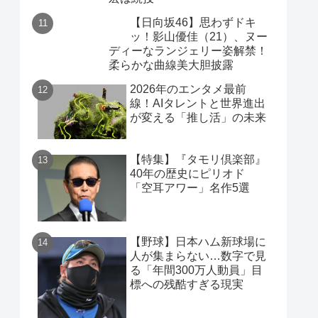
【日向坂46】思わずドキ
ッ！影山優佳（21）、ヌー
ディーなランジェリー姿解禁！
柔らかな曲線美大胆披露
2026年のエンタメ最前
線！AIタレントと世界進出
が変える「推し活」の未来
【特集】『タモリ倶楽部』
40年の歴史にピリオド
「空耳アワー」名作5選
【野球】日本ハム新球場に
人が集まらない…数字で見
る「年間300万人動員」目
標への残酷すぎる現実