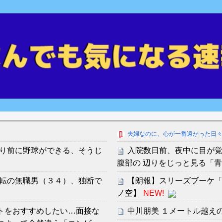
夫婦なのに、心が一番遠かった日
り前に野球ができる、そうじ
入院数日前、夜中に目が
腹部の 辺りをじっと見る「
転の無職男（３４）、独断で
【朗報】スリーズブーケ「Ho
ノ空】
NEW!
イトをおすすめしたい…面接な
中川朋美 １メートル越え