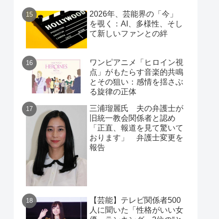
2026年、芸能界の「今」
を覗く：AI、多様性、そし
て新しいファンとの絆
ワンピアニメ「ヒロイン視
点」がもたらす音楽的共鳴
とその狙い：感情を揺さぶ
る旋律の正体
三浦瑠麗氏 夫の弁護士が
旧統一教会関係者と認め
「正直、報道を見て驚いて
おります」 弁護士変更を
報告
【芸能】テレビ関係者500
人に聞いた「性格がいい女