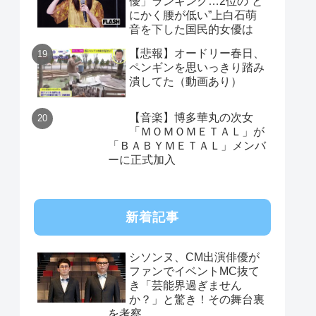
優」ランキング…2位の“と
にかく腰が低い”上白石萌
音を下した国民的女優は
【悲報】オードリー春日、
ペンギンを思いっきり踏み
潰してた（動画あり）
【音楽】博多華丸の次女
「ＭＯＭＯＭＥＴＡＬ」が
「ＢＡＢＹＭＥＴＡＬ」メンバ
ーに正式加入
新着記事
シソンヌ、CM出演俳優が
ファンでイベントMC抜て
き「芸能界過ぎません
か？」と驚き！その舞台裏
を考察