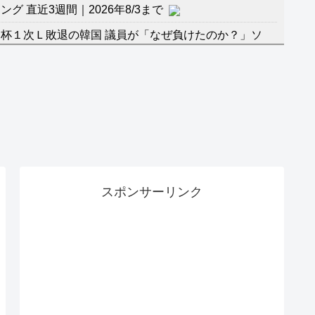
 直近3週間｜2026年8/3まで
杯１次Ｌ敗退の韓国 議員が「なぜ負けたのか？」ソ
督の報復」
に食品も水もない
」に突入！アトラクションパスがどれもこれも1500円
バーワンだ」 熊本地震直後の日本の対応のスピードに
マ『ラムネモンキー』 トレンディなクリスマスイヴ
スポンサーリンク
のに、家族が猛反対。家族から信じられない言葉が飛び
沢秀明の新オーディションが“まんまジャニーズ”とフ