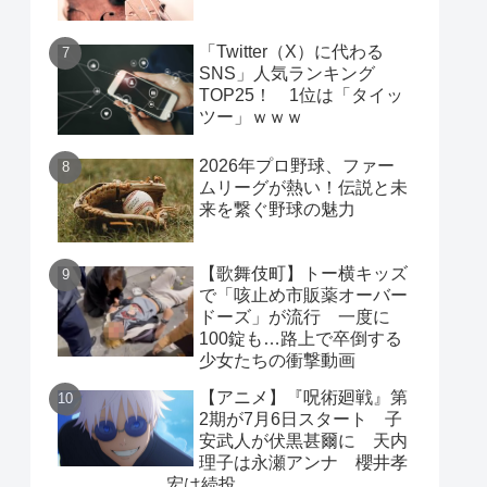
「Twitter（X）に代わる
SNS」人気ランキング
TOP25！ 1位は「タイッ
ツー」ｗｗｗ
2026年プロ野球、ファー
ムリーグが熱い！伝説と未
来を繋ぐ野球の魅力
【歌舞伎町】トー横キッズ
で「咳止め市販薬オーバー
ドーズ」が流行 一度に
100錠も…路上で卒倒する
少女たちの衝撃動画
【アニメ】『呪術廻戦』第
2期が7月6日スタート 子
安武人が伏黒甚爾に 天内
理子は永瀬アンナ 櫻井孝
宏は続投