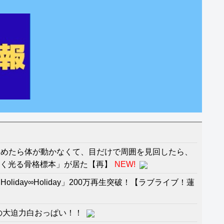
々
覚めたら体が動かなくて、目だけで周囲を見回したら、
青く光る骨格標本」が居た【再】
NEW!
liday∞Holiday」200万再生突破！【ラブライブ！蓮
の大迫力白おっぱい！！