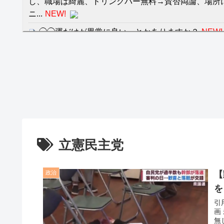
し、職場は綺麗、ドリンクバー無料→賛否両論、場所
ニ...
NEW!
◯◯運だけが異常に良い、とかありますか？
NEW!
【神企業】任天堂、熊本に5000万円寄付
NEW!
クレバテスⅡ-魔獣の王と偽りの勇者伝承- 第4話 
餌に誘き出す作戦！
【画像】発達障害の子どもはこの絵の意味がすぐに
日本が北朝鮮に辛勝し二次予選3連勝も、海外ファ
容の後半」「今日の森保はチキン」
立憲民主党
七ツ森りり ご令嬢と召使いの禁断の恋…1日だけ
たすら愛し合う。
政治
【
Powered by livedoor 相互RSS
を
引用元: 2: 名無しさん＠＼(^o^
画 米山隆一の元秘書 佐藤伸広 （選挙区：長岡市三島郡） 26: 名