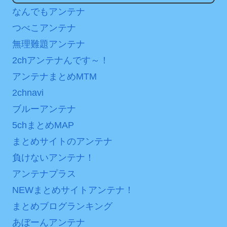
分からないらしい
ンバーワンだ」 熊本地震直
なんでもアンテナ
日本が北朝鮮に辛勝し二
後の日本の対応のスピード
つべこアンテナ
次予選3連勝も、海外ファン
に世界が衝撃
無理難題アンテナ
は采配に辛辣「おそろしい
【第7話予告】水10ドラ
内容の後半」「今日の森保
2chアンテナんです～！
マ『ラムネモンキー』 トレ
はチキン」
アンテナまとめMTM
ンディなクリスマスイヴ
七ツ森りり ご令嬢と召使
2/25(水)
2chnavi
いの禁断の恋…1日だけ許さ
36歳の彼女と結婚したい
ブルーアンテナ
れた夫婦としての時間をひ
のに、家族が猛反対。家族
5chまとめMAP
たすら愛し合う。
から信じられない言葉が飛
まとめサイトのアンテナ
び出した… 他
Powered by livedoor 相
負けないアンテナ！
「本気で潰しにきてる」
互RSS
アンテナプラス
滝沢秀明の新オーディショ
ンが“まんまジャニーズ”とフ
NEWまとめサイトアンテナ！
ァン衝撃
まとめブログランキング
あぼーんアンテナ
Powered by livedoor 相