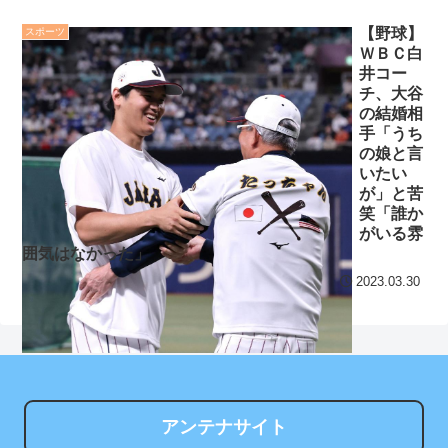
!
一発で死ぬクソ雑魚
【野球】
スポーツ
ネット空間ほど賛成論が
セ・リーグ出塁回数ラン
ＷＢＣ白
強くない？女系天皇、養子
キング 直近3週間｜2026年
井コー
子息の皇位継承など…皇室
8/3まで
チ、大谷
の結婚相
のあり方に関する意識調査
【地獄のような聴聞会】
手「うち
で見え
NEW!
の娘と言
Ｗ杯１次Ｌ敗退の韓国 議員
いたい
【阪神】ガルシア、2試
が「なぜ負けたのか？」ソ
が」と苦
合連続スタメンで6番左翼！
ン・フンミン先発落ちは
笑「誰か
同一カード3連敗阻止なるか
「監督の報復」
がいる雰
囲気はなかった」
NEW!
すまん熊本やがコンビニ
2023.03.30
クレバテスⅡ-魔獣の王と
に食品も水もない
偽りの勇者伝承- 第4話 感
ディズニーが「大課金時
想：敵を探すよりトアの書
代」に突入！アトラクショ
を餌に誘き出す作戦！
ンパスがどれもこれも1500
【画像】発達障害の子ど
円の課金チケに
もはこの絵の意味がすぐに
アンテナサイト
海外「日本よ、お前がナ