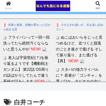
ホーム
検索
先輩と後輩、距離が変わった日か
小さなすれ違いが、夫を追い詰め
ら始まる恋
ていく
フライパンって一回一回
ぬこはおいらをじっと見
洗ってたら絶対汚くならな
つめるけど、近づくと脱兎
いと思うんやが
NEW!
のごとき速さで逃げる そし
て振り返り、また逃げる
老人は宇宙世紀(？)を振
【再】
NEW!
り返るようです【機動戦士
ガンダム】 第22話 OS周り
スタバの強力ライバル
の話ばかりしてたんで違う
に？ 若者が「ゴンチャ」を
系統の話をします
NEW!
選ぶワケ。タピオカの次に
来た“フルーツティー”の癒や
【朗報】アラブ、秋田県
し
NEW!
に2兆円の投資
白井コーチ
wwwwwwwwwwwww
NEW
ゴキブリとかいう殺虫剤