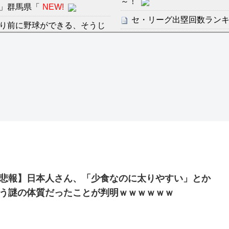
～！
」群馬県「
NEW!
セ・リーグ出塁回数ランキング
り前に野球ができる、そうじ
【地獄のような聴聞会】Ｗ
ン・フンミン先発落ちは「監
感想：敵を探すよりトアの書を
すまん熊本やがコンビニ
分からないらしい
ディズニーが「大課金時代
の課金チケに
ンは采配に辛辣「おそろしい内
海外「日本よ、お前がナン
世界が衝撃
許された夫婦としての時間をひ
【第7話予告】水10ドラ
2/25(水)
悲報】日本人さん、「少食なのに太りやすい」とか
36歳の彼女と結婚したい
う謎の体質だったことが判明ｗｗｗｗｗｗ
出した… 他
「本気で潰しにきてる」滝
ァン衝撃