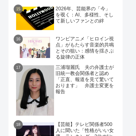
2026年、芸能界の「今」
を覗く：AI、多様性、そし
て新しいファンとの絆
ワンピアニメ「ヒロイン視
点」がもたらす音楽的共鳴
とその狙い：感情を揺さぶ
る旋律の正体
三浦瑠麗氏 夫の弁護士が
旧統一教会関係者と認め
「正直、報道を見て驚いて
おります」 弁護士変更を
報告
【芸能】テレビ関係者500
人に聞いた「性格がいい女