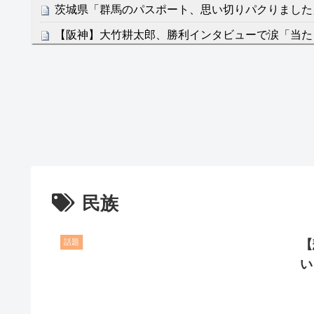
茨城県「群馬のパスポート、思い切りパクりました
【阪神】大竹耕太郎、勝利インタビューで涙「当た
ゃない」
クレバテスⅡ-魔獣の王と偽りの勇者伝承- 第4話 
餌に誘き出す作戦！
【画像】発達障害の子どもはこの絵の意味がすぐに
日本が北朝鮮に辛勝し二次予選3連勝も、海外ファ
容の後半」「今日の森保はチキン」
七ツ森りり ご令嬢と召使いの禁断の恋…1日だけ
民族
たすら愛し合う。
Powered by livedoor 相互RSS
話題
【
い