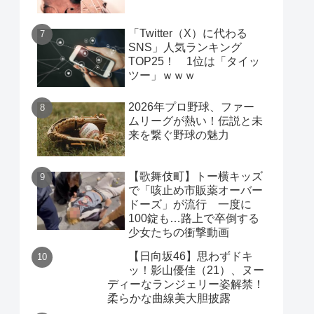
「Twitter（X）に代わる
SNS」人気ランキング
TOP25！ 1位は「タイッ
ツー」ｗｗｗ
2026年プロ野球、ファー
ムリーグが熱い！伝説と未
来を繋ぐ野球の魅力
【歌舞伎町】トー横キッズ
で「咳止め市販薬オーバー
ドーズ」が流行 一度に
100錠も…路上で卒倒する
少女たちの衝撃動画
【日向坂46】思わずドキ
ッ！影山優佳（21）、ヌー
ディーなランジェリー姿解禁！
柔らかな曲線美大胆披露