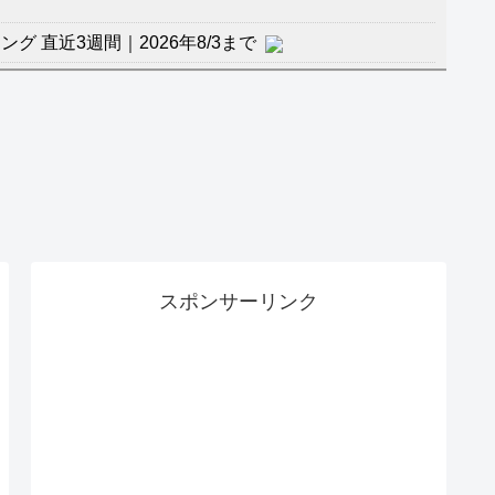
 直近3週間｜2026年8/3まで
杯１次Ｌ敗退の韓国 議員が「なぜ負けたのか？」ソ
督の報復」
に食品も水もない
」に突入！アトラクションパスがどれもこれも1500円
バーワンだ」 熊本地震直後の日本の対応のスピードに
スポンサーリンク
マ『ラムネモンキー』 トレンディなクリスマスイヴ
のに、家族が猛反対。家族から信じられない言葉が飛び
沢秀明の新オーディションが“まんまジャニーズ”とフ