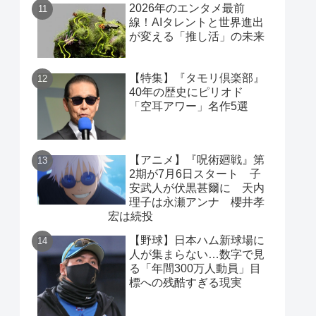
2026年のエンタメ最前
線！AIタレントと世界進出
が変える「推し活」の未来
【特集】『タモリ倶楽部』
40年の歴史にピリオド
「空耳アワー」名作5選
【アニメ】『呪術廻戦』第
2期が7月6日スタート 子
安武人が伏黒甚爾に 天内
理子は永瀬アンナ 櫻井孝
宏は続投
【野球】日本ハム新球場に
人が集まらない…数字で見
る「年間300万人動員」目
標への残酷すぎる現実