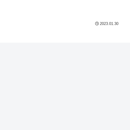
Powered by livedoor 相互
2023.01.30