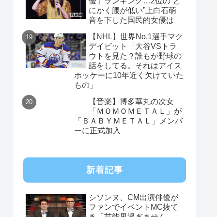
優」ランキング…2位の“と
にかく腰が低い”上白石萌
音を下した国民的女優は
【NHL】世界No.1選手マク
デイビット「大谷VSトラ
ウトを見た？誰もが野球の
話をしてる。それはアイス
ホッケーに10年近く欠けていた
もの」
【音楽】博多華丸の次女
「ＭＯＭＯＭＥＴＡＬ」が
「ＢＡＢＹＭＥＴＡＬ」メンバ
ーに正式加入
新着記事
シソンヌ、CM出演俳優が
ファンでイベントMC抜て
き「芸能界過ぎません