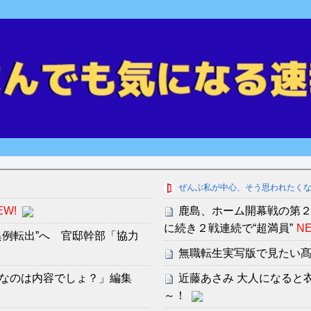
ぜんぶ私が中心、そう思われたく
EW!
鹿島、ホーム開幕戦の第
に続き２戦連続で“超満員”
NE
例転出”へ 官邸幹部「協力
無職転生実写版で見たい髙
なのは内容でしょ？」編集
近藤あさみ 大人になると
～！