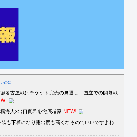
ないのに
２節名古屋戦はチケット完売の見通し…国立での開幕戦
W!
橋海人×出口夏希を徹底考察
NEW!
衣装も下着になり露出度も高くなるのでいいですよね