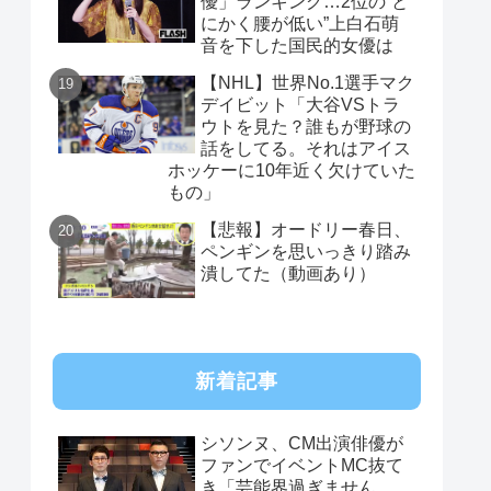
優」ランキング…2位の“と
にかく腰が低い”上白石萌
音を下した国民的女優は
【NHL】世界No.1選手マク
デイビット「大谷VSトラ
ウトを見た？誰もが野球の
話をしてる。それはアイス
ホッケーに10年近く欠けていた
もの」
【悲報】オードリー春日、
ペンギンを思いっきり踏み
潰してた（動画あり）
新着記事
シソンヌ、CM出演俳優が
ファンでイベントMC抜て
き「芸能界過ぎません