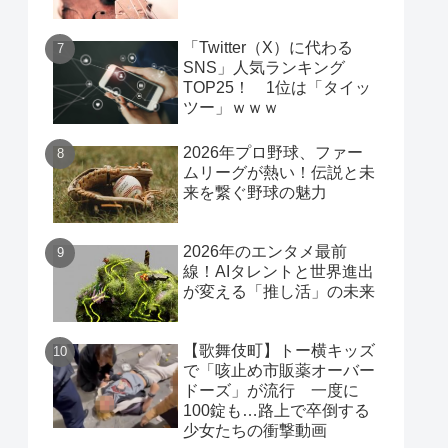
「Twitter（X）に代わる
SNS」人気ランキング
TOP25！ 1位は「タイッ
ツー」ｗｗｗ
2026年プロ野球、ファー
ムリーグが熱い！伝説と未
来を繋ぐ野球の魅力
2026年のエンタメ最前
線！AIタレントと世界進出
が変える「推し活」の未来
【歌舞伎町】トー横キッズ
で「咳止め市販薬オーバー
ドーズ」が流行 一度に
100錠も…路上で卒倒する
少女たちの衝撃動画