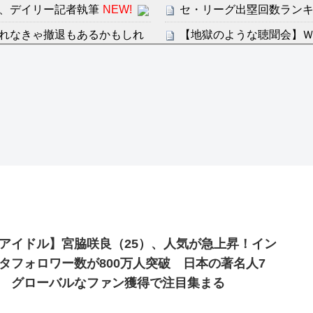
、デイリー記者執筆
NEW!
セ・リーグ出塁回数ランキング
れなきゃ撤退もあるかもしれ
【地獄のような聴聞会】Ｗ
ン・フンミン先発落ちは「監
感想：敵を探すよりトアの書を
すまん熊本やがコンビニ
ディズニーが「大課金時代
分からないらしい
の課金チケに
ンは采配に辛辣「おそろしい内
海外「日本よ、お前がナン
世界が衝撃
許された夫婦としての時間をひ
【第7話予告】水10ドラ
2/25(水)
36歳の彼女と結婚したい
アイドル】宮脇咲良（25）、人気が急上昇！イン
出した… 他
タフォロワー数が800万人突破 日本の著名人7
「本気で潰しにきてる」滝
 グローバルなファン獲得で注目集まる
ァン衝撃