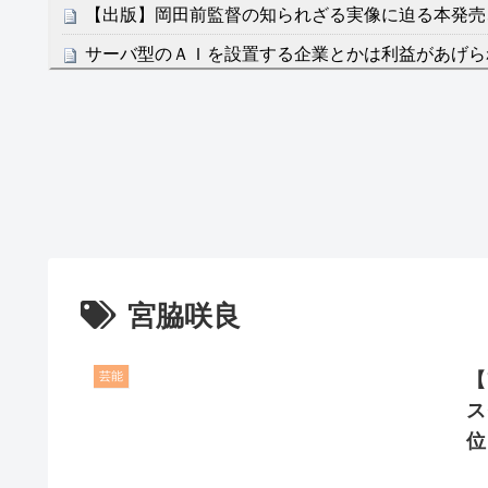
【出版】岡田前監督の知られざる実像に迫る本発売
サーバ型のＡＩを設置する企業とかは利益があげら
ないね
NEW!
クレバテスⅡ-魔獣の王と偽りの勇者伝承- 第4話 
餌に誘き出す作戦！
【画像】発達障害の子どもはこの絵の意味がすぐに
日本が北朝鮮に辛勝し二次予選3連勝も、海外ファ
容の後半」「今日の森保はチキン」
七ツ森りり ご令嬢と召使いの禁断の恋…1日だけ
宮脇咲良
たすら愛し合う。
Powered by livedoor 相互RSS
芸能
【
ス
位