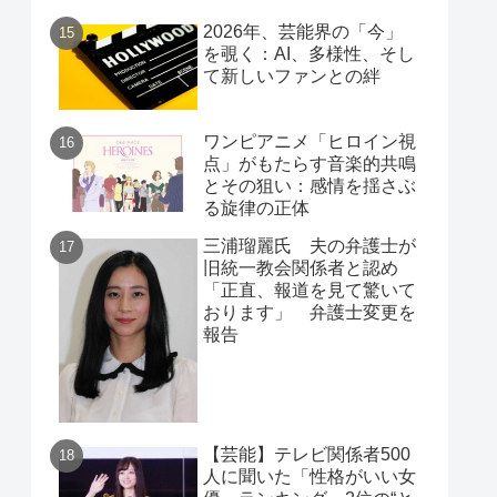
2026年、芸能界の「今」
を覗く：AI、多様性、そし
て新しいファンとの絆
ワンピアニメ「ヒロイン視
点」がもたらす音楽的共鳴
とその狙い：感情を揺さぶ
る旋律の正体
三浦瑠麗氏 夫の弁護士が
旧統一教会関係者と認め
「正直、報道を見て驚いて
おります」 弁護士変更を
報告
【芸能】テレビ関係者500
人に聞いた「性格がいい女