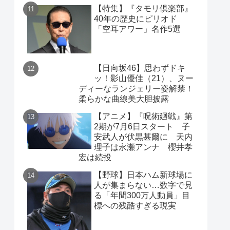
【特集】『タモリ倶楽部』
40年の歴史にピリオド
「空耳アワー」名作5選
【日向坂46】思わずドキ
ッ！影山優佳（21）、ヌー
ディーなランジェリー姿解禁！
柔らかな曲線美大胆披露
【アニメ】『呪術廻戦』第
2期が7月6日スタート 子
安武人が伏黒甚爾に 天内
理子は永瀬アンナ 櫻井孝
宏は続投
【野球】日本ハム新球場に
人が集まらない…数字で見
る「年間300万人動員」目
標への残酷すぎる現実