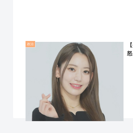
政治
【
怒