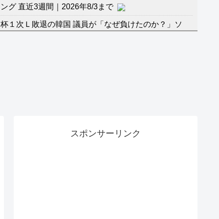
 直近3週間｜2026年8/3まで
杯１次Ｌ敗退の韓国 議員が「なぜ負けたのか？」ソ
督の報復」
に食品も水もない
」に突入！アトラクションパスがどれもこれも1500円
バーワンだ」 熊本地震直後の日本の対応のスピードに
マ『ラムネモンキー』 トレンディなクリスマスイヴ
スポンサーリンク
のに、家族が猛反対。家族から信じられない言葉が飛び
沢秀明の新オーディションが“まんまジャニーズ”とフ