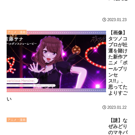
2023.01.23
【画像】
アニメ・漫画
タツノコ
プロが社
運を賭け
た新作ア
ニメ「ポ
ールプリ
ンセ
ス!!」、
思ってた
よりすご
い
2023.01.22
【謎】な
アニメ・漫画
ぜみどり
のマキバ