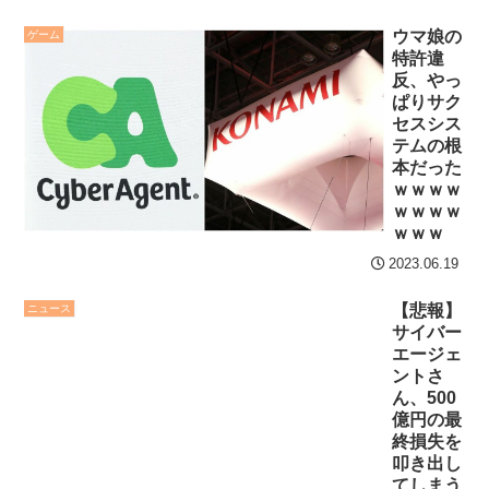
宏斗から先制23号2ラン！
8/3まで
ウマ娘の
ゲーム
京セラドームはテルコール
特許違
【地獄のような聴聞会】
NEW!
反、やっ
Ｗ杯１次Ｌ敗退の韓国 議員
ぱりサク
サカつく2026 半年プレ
が「なぜ負けたのか？」ソ
セスシス
イした結論
NEW!
ン・フンミン先発落ちは
テムの根
本だった
「監督の報復」
クレバテスⅡ-魔獣の王と
ｗｗｗｗ
偽りの勇者伝承- 第4話 感
すまん熊本やがコンビニ
ｗｗｗｗ
ｗｗｗ
想：敵を探すよりトアの書
に食品も水もない
を餌に誘き出す作戦！
2023.06.19
ディズニーが「大課金時
【画像】発達障害の子ど
代」に突入！アトラクショ
【悲報】
ニュース
もはこの絵の意味がすぐに
ンパスがどれもこれも1500
サイバー
エージェ
分からないらしい
円の課金チケに
ントさ
日本が北朝鮮に辛勝し二
海外「日本よ、お前がナ
ん、500
億円の最
次予選3連勝も、海外ファン
ンバーワンだ」 熊本地震直
終損失を
は采配に辛辣「おそろしい
後の日本の対応のスピード
叩き出し
内容の後半」「今日の森保
に世界が衝撃
てしまう