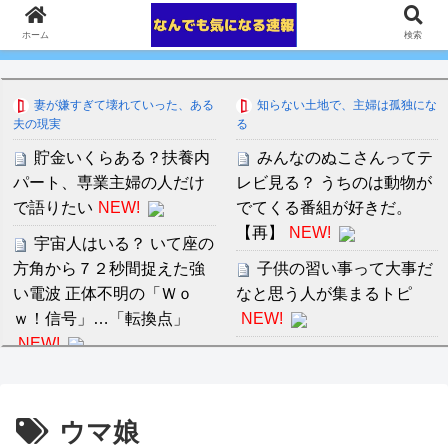
ホーム
検索
妻が嫌すぎて壊れていった、ある
知らない土地で、主婦は孤独にな
夫の現実
る
貯金いくらある？扶養内
みんなのぬこさんってテ
パート、専業主婦の人だけ
レビ見る？ うちのは動物が
で語りたい
NEW!
でてくる番組が好きだ。
【再】
NEW!
宇宙人はいる？ いて座の
方角から７２秒間捉えた強
子供の習い事って大事だ
い電波 正体不明の「Ｗｏ
なと思う人が集まるトピ
ｗ！信号」…「転換点」
NEW!
NEW!
夏だしオススメのホラー
自殺をしに樹海に行って
映画、おしえて
きた話
NEW!
セ・リーグ出塁回数ラン
ウマ娘
【阪神】佐藤輝明、高橋
キング 直近3週間｜2026年