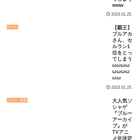
はチキン」
www
【第7話予告】水10ドラ
2023.01.25
七ツ森りり ご令嬢と召使
マ『ラムネモンキー』 トレ
いの禁断の恋…1日だけ許さ
ンディなクリスマスイヴ
【覇王】
ゲーム
れた夫婦としての時間をひ
2/25(水)
ブルアカ
たすら愛し合う。
さん、セ
36歳の彼女と結婚したい
ルラン1
のに、家族が猛反対。家族
Powered by livedoor 相
位をとっ
から信じられない言葉が飛
てしまう
互RSS
ωωωω
び出した… 他
ωωωω
「本気で潰しにきてる」
ωω
滝沢秀明の新オーディショ
2023.01.25
ンが“まんまジャニーズ”とフ
ァン衝撃
大人気ソ
アニメ・漫画
シャゲ
『ブルー
Powered by livedoor 相
アーカイ
互RSS
ブ』が
TVアニ
メ化決定