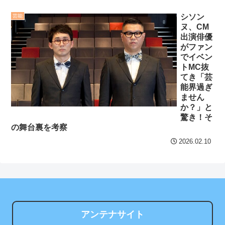
限切れのものを堂々とよこ
近藤あさみ 大人になると
シソン
芸能
す。他にも着古しのしみだ
ヌ、CM
衣装も下着になり露出度も
出演俳優
らけの服をダンボール一杯
高くなるのでいいですよね
がファン
渡してくる。断ると…
～！
でイベン
NEW!
トMC抜
セ・リーグ出塁回数ラン
てき「芸
【出版】岡田前監督の知
キング 直近3週間｜2026年
能界過ぎ
られざる実像に迫る本発
8/3まで
ません
売、デイリー記者執筆
か？」と
【地獄のような聴聞会】
驚き！そ
NEW!
の舞台裏を考察
Ｗ杯１次Ｌ敗退の韓国 議員
クレバテスⅡ-魔獣の王と
が「なぜ負けたのか？」ソ
2026.02.10
偽りの勇者伝承- 第4話 感
ン・フンミン先発落ちは
想：敵を探すよりトアの書
「監督の報復」
を餌に誘き出す作戦！
すまん熊本やがコンビニ
【画像】発達障害の子ど
に食品も水もない
もはこの絵の意味がすぐに
ディズニーが「大課金時
アンテナサイト
分からないらしい