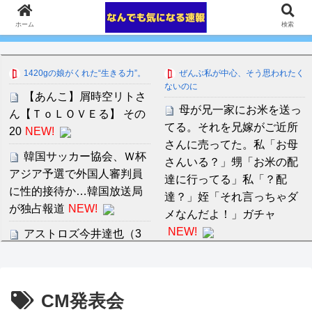
ホーム
検索
1420gの娘がくれた“生きる力”。
ぜんぶ私が中心、そう思われたく
ないのに
【あんこ】屑時空リトさ
母が兄一家にお米を送っ
ん【ＴｏＬＯＶＥる】 その
てる。それを兄嫁がご近所
20
NEW!
さんに売ってた。私「お母
韓国サッカー協会、Ｗ杯
さんいる？」甥「お米の配
アジア予選で外国人審判員
達に行ってる」私「？配
に性的接待か…韓国放送局
達？」姪「それ言っちゃダ
が独占報道
NEW!
メなんだよ！」ガチャ
NEW!
アストロズ今井達也（3
年85億円）、『6勝4敗』な
【画像】この月音こなさ
のに先発失格で中継ぎ起用
ん、遠目で見たら滅茶苦茶
に
NEW!
デカいんだが…【ラブライ
CM発表会
ブ！蓮ノ空】
NEW!
【イラネ】トメ、賞味期