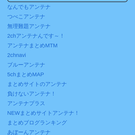
代」に突入！アトラクショ
日本が北朝鮮に辛勝し二
なんでもアンテナ
ンパスがどれもこれも1500
次予選3連勝も、海外ファン
円の課金チケに
つべこアンテナ
は采配に辛辣「おそろしい
無理難題アンテナ
海外「日本よ、お前がナ
内容の後半」「今日の森保
ンバーワンだ」 熊本地震直
2chアンテナんです～！
はチキン」
後の日本の対応のスピード
アンテナまとめMTM
七ツ森りり ご令嬢と召使
に世界が衝撃
いの禁断の恋…1日だけ許さ
2chnavi
【第7話予告】水10ドラ
れた夫婦としての時間をひ
ブルーアンテナ
マ『ラムネモンキー』 トレ
たすら愛し合う。
5chまとめMAP
ンディなクリスマスイヴ
Powered by livedoor 相
2/25(水)
まとめサイトのアンテナ
互RSS
負けないアンテナ！
36歳の彼女と結婚したい
のに、家族が猛反対。家族
アンテナプラス
から信じられない言葉が飛
NEWまとめサイトアンテナ！
び出した… 他
まとめブログランキング
「本気で潰しにきてる」
あぼーんアンテナ
滝沢秀明の新オーディショ