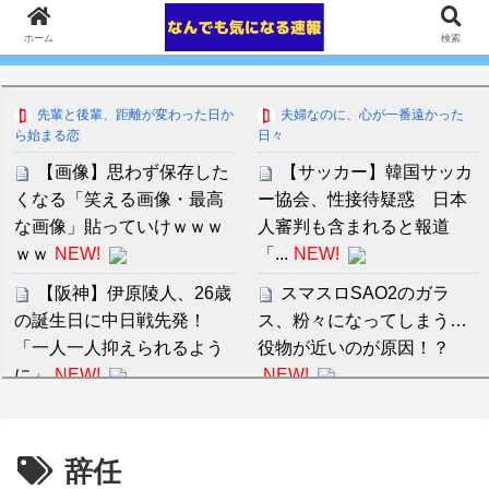
ホーム
検索
先輩と後輩、距離が変わった日か
夫婦なのに、心が一番遠かった
ら始まる恋
日々
【画像】思わず保存した
【サッカー】韓国サッカ
くなる「笑える画像・最高
ー協会、性接待疑惑 日本
な画像」貼っていけｗｗｗ
人審判も含まれると報道
ｗｗ
NEW!
「...
NEW!
【阪神】伊原陵人、26歳
スマスロSAO2のガラ
の誕生日に中日戦先発！
ス、粉々になってしまう…
「一人一人抑えられるよう
役物が近いのが原因！？
に」
NEW!
NEW!
西日本に住んでる皆さん
音羽紀香 お股ぱっくりマ
暑さどうですか？
NEW!
ッサージがいいですね～！
辞任
【悲報】いまの小学生