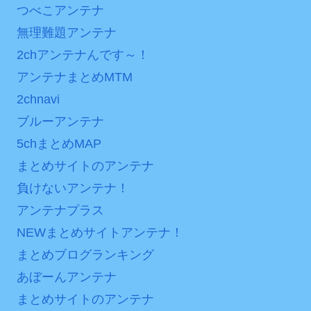
つべこアンテナ
日本が北朝鮮に辛勝し二
後の日本の対応のスピード
次予選3連勝も、海外ファン
に世界が衝撃
無理難題アンテナ
は采配に辛辣「おそろしい
【第7話予告】水10ドラ
2chアンテナんです～！
内容の後半」「今日の森保
マ『ラムネモンキー』 トレ
アンテナまとめMTM
はチキン」
ンディなクリスマスイヴ
2chnavi
七ツ森りり ご令嬢と召使
2/25(水)
ブルーアンテナ
いの禁断の恋…1日だけ許さ
36歳の彼女と結婚したい
れた夫婦としての時間をひ
5chまとめMAP
のに、家族が猛反対。家族
たすら愛し合う。
から信じられない言葉が飛
まとめサイトのアンテナ
び出した… 他
Powered by livedoor 相
負けないアンテナ！
「本気で潰しにきてる」
互RSS
アンテナプラス
滝沢秀明の新オーディショ
NEWまとめサイトアンテナ！
ンが“まんまジャニーズ”とフ
まとめブログランキング
ァン衝撃
あぼーんアンテナ
Powered by livedoor 相
まとめサイトのアンテナ