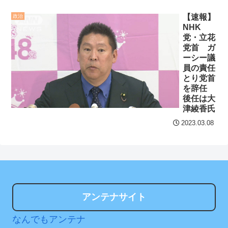
朝7時から学校に預けられ放
セ・リーグ出塁回数ラン
【速報】
政治
課後も夜遅くまで学童に預
キング 直近3週間｜2026年
NHK
けられる生活をしていた
8/3まで
党・立花
wwwwwwwwwwwwww
NE
党首 ガ
【地獄のような聴聞会】
ーシー議
W!
Ｗ杯１次Ｌ敗退の韓国 議員
員の責任
とり党首
ＮＨＫが映らないテレビ
が「なぜ負けたのか？」ソ
を辞任
で料金は不当と主張してい
ン・フンミン先発落ちは
後任は大
た主婦の裁判が……
NEW!
「監督の報復」
津綾香氏
すまん熊本やがコンビニ
2023.03.08
クレバテスⅡ-魔獣の王と
に食品も水もない
偽りの勇者伝承- 第4話 感
ディズニーが「大課金時
想：敵を探すよりトアの書
代」に突入！アトラクショ
を餌に誘き出す作戦！
ンパスがどれもこれも1500
【画像】発達障害の子ど
円の課金チケに
アンテナサイト
もはこの絵の意味がすぐに
海外「日本よ、お前がナ
分からないらしい
なんでもアンテナ
ンバーワンだ」 熊本地震直