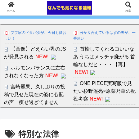
ホーム
検索
ブブ家のドタバタが、今日も愛お
分かり合えているはずの夫が、一
しい！
番遠い
【画像】どえらい乳のJS
首輪してくれるコいいな
が発見される
NEW!
あ うちはメッチャ嫌がる 首
輪なしだと・・・【再】
ホルモンバランスに左右
NEW!
されなくなった方
NEW!
ONE PIECE実写版で見
宮崎麗果、久しぶりの投
たい杉野遥亮×原菜乃華の配
稿で見せた現在の姿に心配
役考察
NEW!
の声「痩せ過ぎてません
か？」
NEW!
近藤あさみ 大人になると
衣装も下着になり露出度も
【あんこ】バーニィは第
高くなるのでいいですよね
1小隊のフォワードのようで
特別な法律
～！
す【機動警察パトレイバ