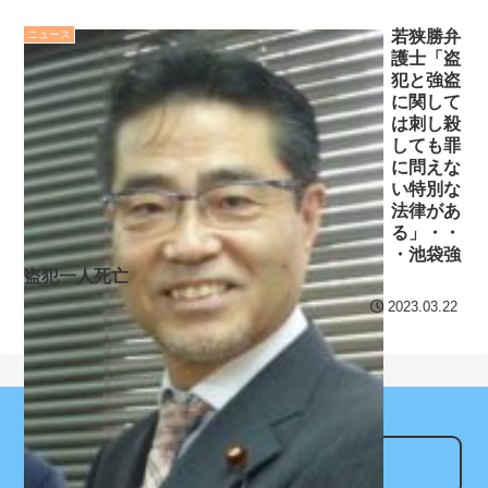
ー】 絶対グリフォン計画と
セ・リーグ出塁回数ラン
若狭勝弁
ニュース
か不用な気がする
NEW!
キング 直近3週間｜2026年
護士「盗
8/3まで
犯と強盗
【阪神】大竹耕太郎、勝
に関して
利インタビューで涙「当た
【地獄のような聴聞会】
は刺し殺
り前に野球ができる、そう
Ｗ杯１次Ｌ敗退の韓国 議員
しても罪
に問えな
じゃない」
が「なぜ負けたのか？」ソ
い特別な
ン・フンミン先発落ちは
クレバテスⅡ-魔獣の王と
法律があ
「監督の報復」
る」・・
偽りの勇者伝承- 第4話 感
・池袋強
想：敵を探すよりトアの書
すまん熊本やがコンビニ
盗犯一人死亡
を餌に誘き出す作戦！
に食品も水もない
2023.03.22
【画像】発達障害の子ど
ディズニーが「大課金時
もはこの絵の意味がすぐに
代」に突入！アトラクショ
分からないらしい
ンパスがどれもこれも1500
円の課金チケに
日本が北朝鮮に辛勝し二
次予選3連勝も、海外ファン
海外「日本よ、お前がナ
アンテナサイト
は采配に辛辣「おそろしい
ンバーワンだ」 熊本地震直