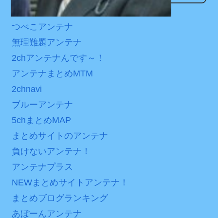
内容の後半」「今日の森保
後の日本の対応のスピード
なんでもアンテナ
はチキン」
に世界が衝撃
つべこアンテナ
七ツ森りり ご令嬢と召使
【第7話予告】水10ドラ
無理難題アンテナ
いの禁断の恋…1日だけ許さ
マ『ラムネモンキー』 トレ
2chアンテナんです～！
れた夫婦としての時間をひ
ンディなクリスマスイヴ
アンテナまとめMTM
たすら愛し合う。
2/25(水)
2chnavi
36歳の彼女と結婚したい
Powered by livedoor 相
のに、家族が猛反対。家族
ブルーアンテナ
互RSS
から信じられない言葉が飛
5chまとめMAP
び出した… 他
まとめサイトのアンテナ
「本気で潰しにきてる」
負けないアンテナ！
滝沢秀明の新オーディショ
アンテナプラス
ンが“まんまジャニーズ”とフ
ァン衝撃
NEWまとめサイトアンテナ！
まとめブログランキング
Powered by livedoor 相
あぼーんアンテナ