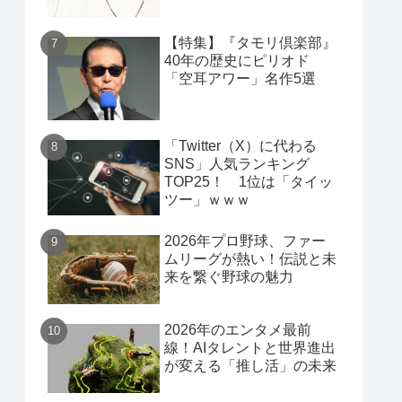
【特集】『タモリ倶楽部』
40年の歴史にピリオド
「空耳アワー」名作5選
「Twitter（X）に代わる
SNS」人気ランキング
TOP25！ 1位は「タイッ
ツー」ｗｗｗ
2026年プロ野球、ファー
ムリーグが熱い！伝説と未
来を繋ぐ野球の魅力
2026年のエンタメ最前
線！AIタレントと世界進出
が変える「推し活」の未来