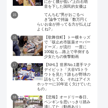
にかく腰が低い”上白石萌
音を下した国民的女優は
てんちむ“男がおごるべ
き”論争で持論「数万円く
らいお金が持ってる方が払えば
よくね?」
【歌舞伎町】トー横キッズ
で「咳止め市販薬オーバー
ドーズ」が流行 一度に
100錠も…路上で卒倒する
少女たちの衝撃動画
【NHL】世界No.1選手マク
デイビット「大谷VSトラ
ウトを見た？誰もが野球の
話をしてる。それはアイス
ホッケーに10年近く欠けていた
もの」
【悲報】オードリー春日、
ペンギンを思いっきり踏み
潰してた（動画あり）