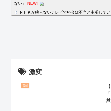
ない」
NEW!
ＮＨＫが映らないテレビで料金は不当と主張してい
クレバテスⅡ-魔獣の王と偽りの勇者伝承- 第4話 
餌に誘き出す作戦！
【画像】発達障害の子どもはこの絵の意味がすぐに
日本が北朝鮮に辛勝し二次予選3連勝も、海外ファ
容の後半」「今日の森保はチキン」
七ツ森りり ご令嬢と召使いの禁断の恋…1日だけ
たすら愛し合う。
激変
Powered by livedoor 相互RSS
芸能
【
「
然