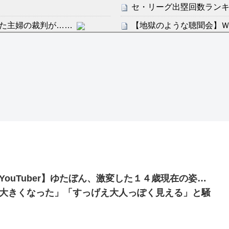
セ・リーグ出塁回数ランキング
た主婦の裁判が……
【地獄のような聴聞会】Ｗ
ン・フンミン先発落ちは「監
感想：敵を探すよりトアの書を
すまん熊本やがコンビニ
分からないらしい
ディズニーが「大課金時代
の課金チケに
ンは采配に辛辣「おそろしい内
海外「日本よ、お前がナン
世界が衝撃
許された夫婦としての時間をひ
【第7話予告】水10ドラ
2/25(水)
36歳の彼女と結婚したい
YouTuber】ゆたぼん、激変した１４歳現在の姿…
出した… 他
大きくなった」「すっげえ大人っぽく見える」と騒
「本気で潰しにきてる」滝
ァン衝撃