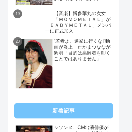
【音楽】博多華丸の次女
「ＭＯＭＯＭＥＴＡＬ」が
「ＢＡＢＹＭＥＴＡＬ」メンバ
ーに正式加入
“若者よ、選挙に行くな!”動
画が炎上 たかまつななが
釈明「目的は高齢者を叩く
ことではありません」
新着記事
シソンヌ、CM出演俳優が