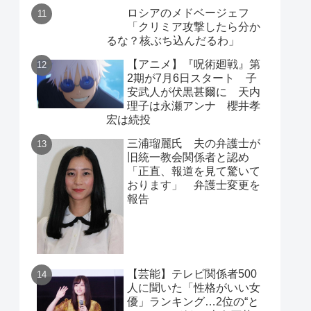
ロシアのメドベージェフ
「クリミア攻撃したら分か
るな？核ぶち込んだるわ」
【アニメ】『呪術廻戦』第
2期が7月6日スタート 子
安武人が伏黒甚爾に 天内
理子は永瀬アンナ 櫻井孝
宏は続投
三浦瑠麗氏 夫の弁護士が
旧統一教会関係者と認め
「正直、報道を見て驚いて
おります」 弁護士変更を
報告
【芸能】テレビ関係者500
人に聞いた「性格がいい女
優」ランキング…2位の“と