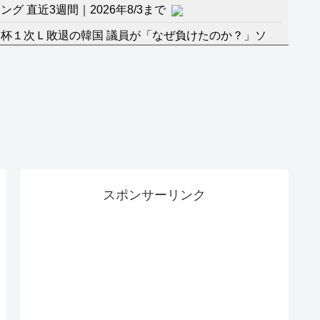
 直近3週間｜2026年8/3まで
杯１次Ｌ敗退の韓国 議員が「なぜ負けたのか？」ソ
督の報復」
に食品も水もない
」に突入！アトラクションパスがどれもこれも1500円
バーワンだ」 熊本地震直後の日本の対応のスピードに
マ『ラムネモンキー』 トレンディなクリスマスイヴ
スポンサーリンク
のに、家族が猛反対。家族から信じられない言葉が飛び
沢秀明の新オーディションが“まんまジャニーズ”とフ