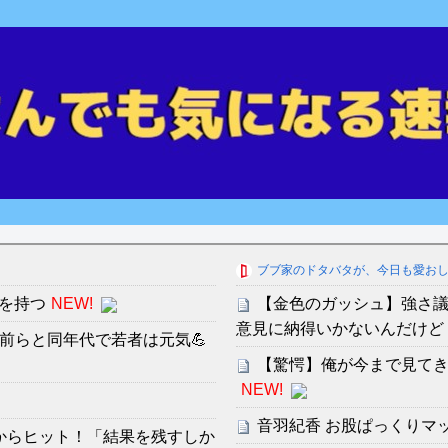
ブブ家のドタバタが、今日も愛お
を持つ
NEW!
【金色のガッシュ】強さ
意見に納得いかないんだけど
お前らと同年代で若者は元気💪
【驚愕】俺が今まで見て
NEW!
音羽紀香 お股ぱっくりマ
からヒット！「結果を残すしか