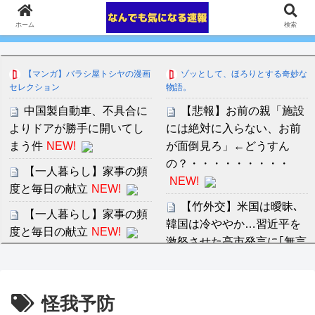
ホーム
検索
【マンガ】バラシ屋トシヤの漫画
ゾッとして、ほろりとする奇妙な
セレクション
物語。
中国製自動車、不具合に
【悲報】お前の親「施設
よりドアが勝手に開いてし
には絶対に入らない、お前
まう件
NEW!
が面倒見ろ」←どうすん
の？・・・・・・・・・
【一人暮らし】家事の頻
NEW!
度と毎日の献立
NEW!
【竹外交】米国は曖昧､
【一人暮らし】家事の頻
韓国は冷ややか…習近平を
度と毎日の献立
NEW!
激怒させた高市発言に｢無言
【安価・あんこ】ナポリ
の支持｣を示した国の大胆な
タンナイト 第43話 ………父
手法
NEW!
を唆し、妹を誑かし、偽り
怪我予防
吉川愛、縛られニットお
の王の野望の為に………