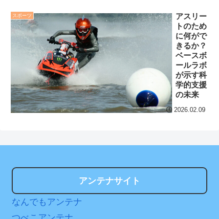
っぱいの膨らみムギュムギ
NEW!
ュ揺れてタマランち
アスリー
スポーツ
トのため
阪神、拙守で失点重ね中
セ・リーグ出塁回数ラン
に何がで
日に敗戦。藤川監督「すべ
キング 直近3週間｜2026年
きるか？
てこれから」
NEW!
ベースボ
8/3まで
ールラボ
クレバテスⅡ-魔獣の王と
が示す科
【地獄のような聴聞会】
偽りの勇者伝承- 第4話 感
学的支援
Ｗ杯１次Ｌ敗退の韓国 議員
想：敵を探すよりトアの書
の未来
が「なぜ負けたのか？」ソ
を餌に誘き出す作戦！
2026.02.09
ン・フンミン先発落ちは
【画像】発達障害の子ど
「監督の報復」
もはこの絵の意味がすぐに
すまん熊本やがコンビニ
分からないらしい
に食品も水もない
日本が北朝鮮に辛勝し二
ディズニーが「大課金時
次予選3連勝も、海外ファン
アンテナサイト
代」に突入！アトラクショ
は采配に辛辣「おそろしい
ンパスがどれもこれも1500
なんでもアンテナ
内容の後半」「今日の森保
円の課金チケに
はチキン」
つべこアンテナ