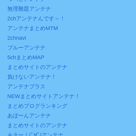
海外「日本よ、お前がナ
七ツ森りり ご令嬢と召使
無理難題アンテナ
ンバーワンだ」 熊本地震直
いの禁断の恋…1日だけ許さ
2chアンテナんです～！
後の日本の対応のスピード
れた夫婦としての時間をひ
に世界が衝撃
アンテナまとめMTM
たすら愛し合う。
2chnavi
【第7話予告】水10ドラ
Powered by livedoor 相
マ『ラムネモンキー』 トレ
ブルーアンテナ
互RSS
ンディなクリスマスイヴ
5chまとめMAP
2/25(水)
まとめサイトのアンテナ
36歳の彼女と結婚したい
負けないアンテナ！
のに、家族が猛反対。家族
アンテナプラス
から信じられない言葉が飛
び出した… 他
NEWまとめサイトアンテナ！
「本気で潰しにきてる」
まとめブログランキング
滝沢秀明の新オーディショ
あぼーんアンテナ
ンが“まんまジャニーズ”とフ
まとめサイトのアンテナ
ァン衝撃
キター！(ﾟ∀ﾟ)アンテナ