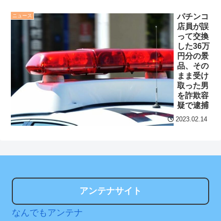
の変更に失望」→欠席
ヨン、JYP退所を報告
NEW!
パチンコ
ニュース
セ・リーグ出塁回数ラン
店員が誤
阪神も狙ってた中日大野
キング 直近3週間｜2026年
って交換
雄大、入団直談判してた模
8/3まで
した36万
円分の景
様
NEW!
【地獄のような聴聞会】
品、その
まま受け
子どもの為に貯めたお金
Ｗ杯１次Ｌ敗退の韓国 議員
取った男
の用途
NEW!
が「なぜ負けたのか？」ソ
を詐欺容
ン・フンミン先発落ちは
疑で逮捕
クレバテスⅡ-魔獣の王と
「監督の報復」
偽りの勇者伝承- 第4話 感
2023.02.14
想：敵を探すよりトアの書
すまん熊本やがコンビニ
を餌に誘き出す作戦！
に食品も水もない
【画像】発達障害の子ど
ディズニーが「大課金時
もはこの絵の意味がすぐに
代」に突入！アトラクショ
分からないらしい
ンパスがどれもこれも1500
アンテナサイト
円の課金チケに
日本が北朝鮮に辛勝し二
なんでもアンテナ
次予選3連勝も、海外ファン
海外「日本よ、お前がナ