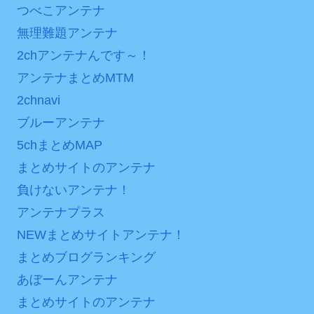
つべこアンテナ
は采配に辛辣「おそろしい
ンバーワンだ」 熊本地震直
内容の後半」「今日の森保
後の日本の対応のスピード
無理難題アンテナ
はチキン」
に世界が衝撃
2chアンテナんです～！
七ツ森りり ご令嬢と召使
【第7話予告】水10ドラ
アンテナまとめMTM
いの禁断の恋…1日だけ許さ
マ『ラムネモンキー』 トレ
2chnavi
れた夫婦としての時間をひ
ンディなクリスマスイヴ
ブルーアンテナ
たすら愛し合う。
2/25(水)
5chまとめMAP
36歳の彼女と結婚したい
Powered by livedoor 相
のに、家族が猛反対。家族
まとめサイトのアンテナ
互RSS
から信じられない言葉が飛
負けないアンテナ！
び出した… 他
アンテナプラス
「本気で潰しにきてる」
NEWまとめサイトアンテナ！
滝沢秀明の新オーディショ
まとめブログランキング
ンが“まんまジャニーズ”とフ
ァン衝撃
あぼーんアンテナ
まとめサイトのアンテナ
Powered by livedoor 相