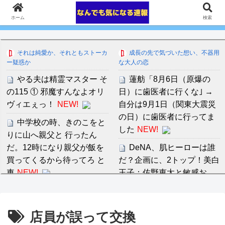
ホーム
検索
それは純愛か、それともストーカ
成長の先で気づいた想い、不器用
ー疑惑か
な大人の恋
やる夫は精霊マスター そ
蓮舫「8月6日（原爆の
の115 ① 邪魔すんなよオリ
日）に歯医者に行くな｣ →
ヴィエぇっ！
NEW!
自分は9月1日（関東大震災
の日）に歯医者に行ってま
中学校の時、きのこをと
した
NEW!
りに山へ親父と 行ったん
だ。12時になり親父が飯を
DeNA、肌ヒーローは誰
買ってくるから待ってろ と
だ？企画に、2トップ！美白
車
NEW!
王子：佐野恵太と敏感お
肌：東克樹を呼んでいない
【原爆式典】長崎市長
NEW!
「外交団エリア外に台湾配
店員が誤って交換
置」台使節団「中国意向で
【速報】TWICE・ジョン