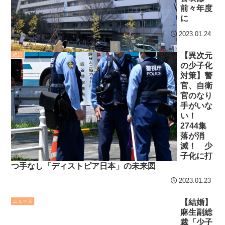
分からないらしい
前々年度
後の日本の対応のスピード
に
日本が北朝鮮に辛勝し二
に世界が衝撃
次予選3連勝も、海外ファン
2023.01.24
【第7話予告】水10ドラ
は采配に辛辣「おそろしい
マ『ラムネモンキー』 トレ
【異次元
政治
内容の後半」「今日の森保
の少子化
ンディなクリスマスイヴ
はチキン」
対策】警
2/25(水)
官、自衛
七ツ森りり ご令嬢と召使
官のなり
36歳の彼女と結婚したい
いの禁断の恋…1日だけ許さ
手がいな
のに、家族が猛反対。家族
れた夫婦としての時間をひ
い！
から信じられない言葉が飛
たすら愛し合う。
2744集
び出した… 他
落が消
滅！ 少
Powered by livedoor 相
「本気で潰しにきてる」
子化に打
互RSS
滝沢秀明の新オーディショ
つ手なし「ディストピア日本」の未来図
ンが“まんまジャニーズ”とフ
2023.01.23
ァン衝撃
【結婚】
ニュース
Powered by livedoor 相
麻生副総
裁「少子