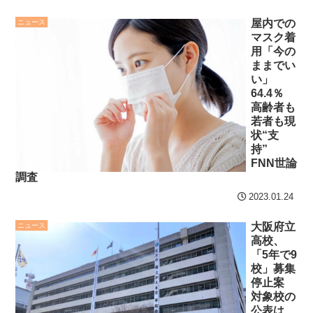
Part２【アニメ】
NEW!
セ・リーグ出塁回数ラン
屋内での
ニュース
他国から安価な製品が大
キング 直近3週間｜2026年
マスク着
量に入ってくると市場から
用「今の
8/3まで
駆逐されかねないからな。
ままでい
【地獄のような聴聞会】
い」
自由な市場が原則とは言
64.4％
Ｗ杯１次Ｌ敗退の韓国 議員
え、国による保護も必要だ
高齢者も
が「なぜ負けたのか？」ソ
NEW!
若者も現
ン・フンミン先発落ちは
状“支
【阪神】ルーキー神宮僚
「監督の報復」
持”
介、１軍デビューで３者凡
FNN世論
すまん熊本やがコンビニ
調査
退！筒香斬り！
NEW!
に食品も水もない
2023.01.24
クレバテスⅡ-魔獣の王と
ディズニーが「大課金時
偽りの勇者伝承- 第4話 感
大阪府立
ニュース
代」に突入！アトラクショ
想：敵を探すよりトアの書
高校、
ンパスがどれもこれも1500
「5年で9
を餌に誘き出す作戦！
円の課金チケに
校」募集
【画像】発達障害の子ど
停止案
海外「日本よ、お前がナ
対象校の
もはこの絵の意味がすぐに
ンバーワンだ」 熊本地震直
公表は