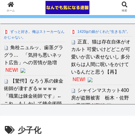
ホーム
検索
ずっと好き。俺はストーカーなん
1420gの娘がくれた“生きる力”。
かじゃない。
正直、猫は存在自体がオ
角栓ニュルッ、歯茎グラ
カルト 可愛いけどどこが可
グラ… 「気持ち悪いネッ
愛いか言い表せないし 多分
ト広告」への苦情が急増
奴らは人間に呪いをかけて
NEW!
いるんだと思う【再】
NEW!
【驚愕】なろう系の錬金
術師が凄すぎるｗｗｗｗ
シャインマスカット400
「職業は錬金術師です」←
房が盗難被害 栃木・佐野
これ…もしかして錬金術師
の果樹園
NEW!
は…
NEW!
完全新作『八つ墓村』、
【映画】プロの声優で観
金田一は尾上松也、場面写
少子化
たかった作品(登場人物)
真を一挙公開！