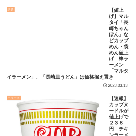
り前に野球ができる、そう
セ・リーグ出塁回数ラン
【値上
話題
じゃない」
NEW!
キング 直近3週間｜2026年
げ】マル
8/3まで
タイ「長
【神企業】任天堂、熊本
崎ちゃん
に5000万円寄付
NEW!
【地獄のような聴聞会】
ぽん」な
Ｗ杯１次Ｌ敗退の韓国 議員
どカップ
クレバテスⅡ-魔獣の王と
めん・袋
が「なぜ負けたのか？」ソ
偽りの勇者伝承- 第4話 感
めん値上
ン・フンミン先発落ちは
想：敵を探すよりトアの書
げ 棒ラ
「監督の報復」
ーメン
を餌に誘き出す作戦！
「マルタ
すまん熊本やがコンビニ
【画像】発達障害の子ど
イラーメン」、「長崎皿うどん」は価格据え置き
に食品も水もない
もはこの絵の意味がすぐに
2023.03.13
分からないらしい
ディズニーが「大課金時
【速報】
ニュース
代」に突入！アトラクショ
日本が北朝鮮に辛勝し二
カップヌ
ンパスがどれもこれも1500
次予選3連勝も、海外ファン
ードルが
円の課金チケに
値上げで
は采配に辛辣「おそろしい
２３６
内容の後半」「今日の森保
海外「日本よ、お前がナ
円 チキ
はチキン」
ンバーワンだ」 熊本地震直
ンラーメ