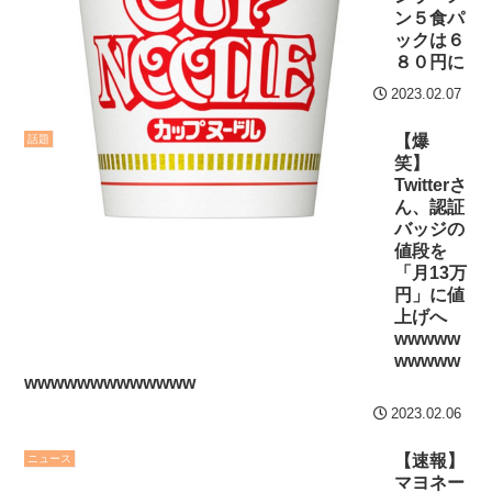
後の日本の対応のスピード
ン５食パ
七ツ森りり ご令嬢と召使
ックは６
に世界が衝撃
いの禁断の恋…1日だけ許さ
８０円に
れた夫婦としての時間をひ
【第7話予告】水10ドラ
2023.02.07
たすら愛し合う。
マ『ラムネモンキー』 トレ
ンディなクリスマスイヴ
【爆
話題
Powered by livedoor 相
笑】
2/25(水)
Twitterさ
互RSS
36歳の彼女と結婚したい
ん、認証
バッジの
のに、家族が猛反対。家族
値段を
から信じられない言葉が飛
「月13万
び出した… 他
円」に値
上げへ
「本気で潰しにきてる」
wwwww
滝沢秀明の新オーディショ
wwwww
ンが“まんまジャニーズ”とフ
wwwwwwwwwwwww
ァン衝撃
2023.02.06
Powered by livedoor 相
【速報】
ニュース
マヨネー