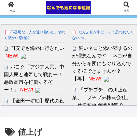
ホーム
検索
不器用な二人が辿り着いた、切な
ぜんぶ私が中心、そう思われたく
く温かい恋物語
ないのに
円安でも海外に行きたい
飼いネコと添い寝するの
NEW!
が理想なんです。 ネコが自
分から布団にもぐり込んで
パヨク「アジア人民、中
くる様できませんか？
国人民と連帯して戦おー！
【再】
NEW!
悪政高市を打倒するぞ
ー！」
NEW!
「プチプチ」の川上産
業、「プチプチ株式会社」
【金田一耕助】歴代の役
に社名変更 創業58年で
者でどの人のが好き？
NEW!
NEW!
友達の美人3姉妹に狙わ
【阪神】大竹耕太郎、勝
値上げ
れた僕のチ○コ！ 前半
利インタビューで涙「当た