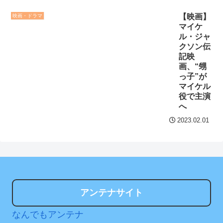
ｗｗ
NEW!
8/3まで
【映画】
映画・ドラマ
スターウォーズは何年経
マイケ
【地獄のような聴聞会】
っても名作やな
NEW!
ル・ジャ
Ｗ杯１次Ｌ敗退の韓国 議員
クソン伝
【阪神】佐藤輝明、高橋
が「なぜ負けたのか？」ソ
記映
宏斗から先制23号2ラン！
ン・フンミン先発落ちは
画、“甥
っ子”が
京セラドームはテルコール
「監督の報復」
マイケル
すまん熊本やがコンビニ
役で主演
へ
クレバテスⅡ-魔獣の王と
に食品も水もない
偽りの勇者伝承- 第4話 感
2023.02.01
ディズニーが「大課金時
想：敵を探すよりトアの書
代」に突入！アトラクショ
を餌に誘き出す作戦！
ンパスがどれもこれも1500
【画像】発達障害の子ど
円の課金チケに
もはこの絵の意味がすぐに
海外「日本よ、お前がナ
分からないらしい
アンテナサイト
ンバーワンだ」 熊本地震直
日本が北朝鮮に辛勝し二
後の日本の対応のスピード
なんでもアンテナ
次予選3連勝も、海外ファン
に世界が衝撃