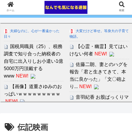
ホーム
検索
夫婦なのに、心が一番遠かった
大変だけど幸せ。等身大の子育て
日々
物語。
国税局職員（25）、税務
【心霊・幽霊】見てはい
調査で知り合った納税者の
けない何者
NEW!
自宅に出入りしお小遣い1億
佐藤二朗、妻とのハグを
5000万円頂戴する
報告「君と生きてきて、本
www
NEW!
当に良かった」「文〇砲よ
【画像】道重さゆみのお
り...
NEW!
っぱいｗｗｗｗｗｗｗｗｗ
音羽紀香 お股ぱっくりマ
NEW!
ッサージがいいですね～！
【画像あり】弊社の女性
社員、胸を強調しすぎで困
セ・リーグ出塁回数ラン
伝記映画
るんだがｗｗｗｗｗｗｗｗ
キング 直近3週間｜2026年