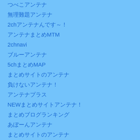
つべこアンテナ
は采配に辛辣「おそろしい
【第7話予告】水10ドラ
内容の後半」「今日の森保
無理難題アンテナ
マ『ラムネモンキー』 トレ
はチキン」
ンディなクリスマスイヴ
2chアンテナんです～！
七ツ森りり ご令嬢と召使
2/25(水)
アンテナまとめMTM
いの禁断の恋…1日だけ許さ
36歳の彼女と結婚したい
2chnavi
れた夫婦としての時間をひ
のに、家族が猛反対。家族
ブルーアンテナ
たすら愛し合う。
から信じられない言葉が飛
5chまとめMAP
び出した… 他
Powered by livedoor 相
まとめサイトのアンテナ
「本気で潰しにきてる」
互RSS
負けないアンテナ！
滝沢秀明の新オーディショ
ンが“まんまジャニーズ”とフ
アンテナプラス
ァン衝撃
NEWまとめサイトアンテナ！
Powered by livedoor 相
まとめブログランキング
互RSS
あぼーんアンテナ
まとめサイトのアンテナ