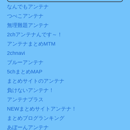
はチキン」
なんでもアンテナ
【第7話予告】水10ドラ
マ『ラムネモンキー』 トレ
つべこアンテナ
七ツ森りり ご令嬢と召使
ンディなクリスマスイヴ
いの禁断の恋…1日だけ許さ
無理難題アンテナ
2/25(水)
れた夫婦としての時間をひ
2chアンテナんです～！
たすら愛し合う。
36歳の彼女と結婚したい
アンテナまとめMTM
のに、家族が猛反対。家族
Powered by livedoor 相
2chnavi
から信じられない言葉が飛
互RSS
び出した… 他
ブルーアンテナ
5chまとめMAP
「本気で潰しにきてる」
滝沢秀明の新オーディショ
まとめサイトのアンテナ
ンが“まんまジャニーズ”とフ
負けないアンテナ！
ァン衝撃
アンテナプラス
Powered by livedoor 相
NEWまとめサイトアンテナ！
互RSS
まとめブログランキング
あぼーんアンテナ