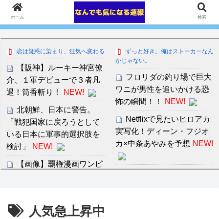
ホーム
検索
恋は疑惑に染まり、狂気へ変わる
ずっと好き。俺はストーカーなん
かじゃない。
【阪神】ルーキー神宮僚
フロリダの釣り場で巨大
介、１軍デビューで３者凡
ワニが男性を追いかける恐
退！筒香斬り！
NEW!
怖の瞬間！！
NEW!
北朝鮮、日本に警告。
Netflixで見たいヒロアカ
「戦犯国家に戻ろうとして
実写化！ディーン・フジオ
いる日本に軍事的選択肢を
カ×中条あやみを予想
NEW!
検討」
NEW!
【画像】覇権漫画ワンピ
中川朋美 １メートル越え
ースの主人公モンキー・
の大迫力白おっぱい！！
D・ルフィさん、変わり果
てた姿で発見される・・・
セ・リーグ出塁回数ラン
人気急上昇中
NEW!
キング 直近3週間｜2026年