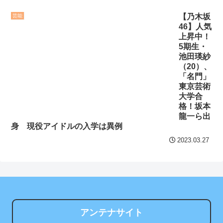
8/3まで
【2026年8月】メンタル
【乃木坂
芸能
に病がある人の雑談トピ
46】人気
【地獄のような聴聞会】
上昇中！
NEW!
Ｗ杯１次Ｌ敗退の韓国 議員
5期生・
が「なぜ負けたのか？」ソ
国際的な小咄 混ぜるな危
池田瑛紗
ン・フンミン先発落ちは
（20）、
険
NEW!
「名門」
「監督の報復」
クレバテスⅡ-魔獣の王と
東京芸術
すまん熊本やがコンビニ
大学合
偽りの勇者伝承- 第4話 感
格！坂本
に食品も水もない
想：敵を探すよりトアの書
龍一ら出
を餌に誘き出す作戦！
ディズニーが「大課金時
身 現役アイドルの入学は異例
代」に突入！アトラクショ
【画像】発達障害の子ど
2023.03.27
ンパスがどれもこれも1500
もはこの絵の意味がすぐに
円の課金チケに
分からないらしい
海外「日本よ、お前がナ
日本が北朝鮮に辛勝し二
ンバーワンだ」 熊本地震直
次予選3連勝も、海外ファン
後の日本の対応のスピード
は采配に辛辣「おそろしい
アンテナサイト
に世界が衝撃
内容の後半」「今日の森保