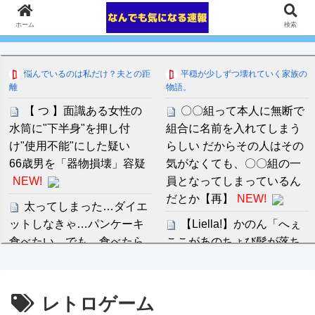
ホーム
検索
悩んでいるのは私だけ？夫との距
平穏が少しずつ壊れていく家族の
離
物語。
【 つ 】面識ある女性の
〇〇組って本人に無断で
水筒に"下半身"を押し付
組合に名前を入れてしまう
け"使用不能"にした疑い
らしい だからその人はその
66歳男を「器物損壊」容疑
気がなくても、〇〇組の一
NEW!
員となってしまっているん
だとか【再】
NEW!
太ってしまった…ダイエ
ットしなきゃ…パンケーキ
【Liella!】かのん「へぇ
食べたい…でも、食べたら
ここがあのちょび髭が落ち
太るよな…でも、今日だけ
た美大かぁ」【ラブライ
は…いや、ダメだ…でも、
ブ！スーパースター!!】
頑張ったしな…
NEW!
NEW!
レトロゲーム