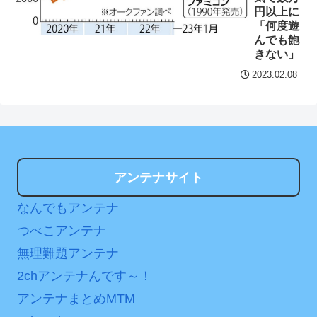
ンパスがどれもこれも1500
円以上に
想：敵を探すよりトアの書
円の課金チケに
「何度遊
を餌に誘き出す作戦！
んでも飽
海外「日本よ、お前がナ
きない」
【画像】発達障害の子ど
ンバーワンだ」 熊本地震直
もはこの絵の意味がすぐに
2023.02.08
後の日本の対応のスピード
分からないらしい
に世界が衝撃
日本が北朝鮮に辛勝し二
【第7話予告】水10ドラ
次予選3連勝も、海外ファン
マ『ラムネモンキー』 トレ
は采配に辛辣「おそろしい
ンディなクリスマスイヴ
内容の後半」「今日の森保
アンテナサイト
2/25(水)
はチキン」
36歳の彼女と結婚したい
なんでもアンテナ
七ツ森りり ご令嬢と召使
のに、家族が猛反対。家族
いの禁断の恋…1日だけ許さ
つべこアンテナ
から信じられない言葉が飛
れた夫婦としての時間をひ
無理難題アンテナ
び出した… 他
たすら愛し合う。
2chアンテナんです～！
「本気で潰しにきてる」
Powered by livedoor 相
アンテナまとめMTM
滝沢秀明の新オーディショ
ンが“まんまジャニーズ”とフ