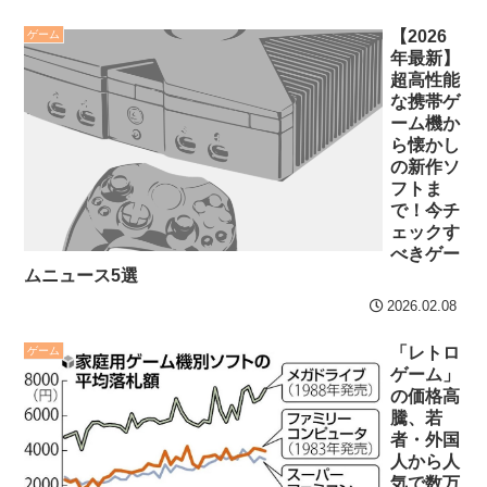
介護・建設・運送業社員
近藤あさみ 大人になると
「つらいからもう辞めま
衣装も下着になり露出度も
【2026
ゲーム
年最新】
す…」←人が辞めすぎて倒
高くなるのでいいですよね
超高性能
産する会社が5年連続増加
～！
な携帯ゲ
WWWWWWWWWWW
NE
ーム機か
セ・リーグ出塁回数ラン
W!
ら懐かし
キング 直近3週間｜2026年
の新作ソ
【あんこ】やる夫は神州
8/3まで
フトま
日乃本をダイスで旅をする
で！今チ
【地獄のような聴聞会】
ェックす
【なんちゃって武侠モノ】
Ｗ杯１次Ｌ敗退の韓国 議員
べきゲー
第10話 口臭の話はするな！
ムニュース5選
が「なぜ負けたのか？」ソ
NEW!
ン・フンミン先発落ちは
2026.02.08
【出版】岡田前監督の知
「監督の報復」
「レトロ
ゲーム
られざる実像に迫る本発
すまん熊本やがコンビニ
ゲーム」
売、デイリー記者執筆
の価格高
に食品も水もない
NEW!
騰、若
ディズニーが「大課金時
者・外国
クレバテスⅡ-魔獣の王と
人から人
代」に突入！アトラクショ
偽りの勇者伝承- 第4話 感
気で数万