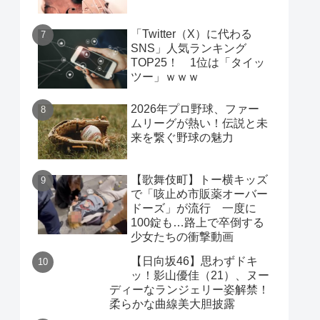
「Twitter（X）に代わる
SNS」人気ランキング
TOP25！ 1位は「タイッ
ツー」ｗｗｗ
2026年プロ野球、ファー
ムリーグが熱い！伝説と未
来を繋ぐ野球の魅力
【歌舞伎町】トー横キッズ
で「咳止め市販薬オーバー
ドーズ」が流行 一度に
100錠も…路上で卒倒する
少女たちの衝撃動画
【日向坂46】思わずドキ
ッ！影山優佳（21）、ヌー
ディーなランジェリー姿解禁！
柔らかな曲線美大胆披露