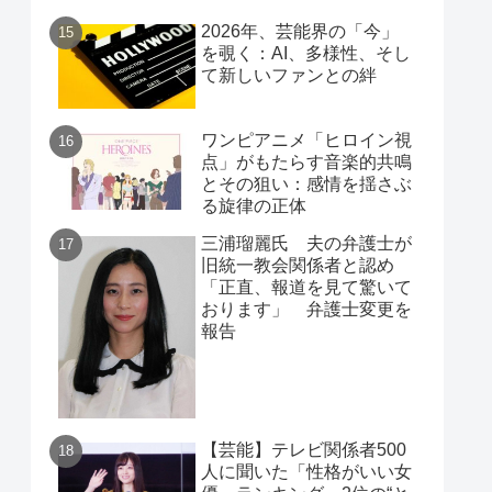
2026年、芸能界の「今」
を覗く：AI、多様性、そし
て新しいファンとの絆
ワンピアニメ「ヒロイン視
点」がもたらす音楽的共鳴
とその狙い：感情を揺さぶ
る旋律の正体
三浦瑠麗氏 夫の弁護士が
旧統一教会関係者と認め
「正直、報道を見て驚いて
おります」 弁護士変更を
報告
【芸能】テレビ関係者500
人に聞いた「性格がいい女