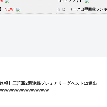
W!
【白上フブキ】
】
NEW!
セ・リーグ出塁回数ランキング
り前に野球ができる、そうじ
【地獄のような聴聞会】Ｗ
ン・フンミン先発落ちは「監
感想：敵を探すよりトアの書を
すまん熊本やがコンビニ
ディズニーが「大課金時代
分からないらしい
の課金チケに
ンは采配に辛辣「おそろしい内
海外「日本よ、お前がナン
世界が衝撃
許された夫婦としての時間をひ
【第7話予告】水10ドラ
2/25(水)
速報】三笘薫2週連続プレミアリーグベスト11選出
36歳の彼女と結婚したい
wwwwwwwwwwwwwww
出した… 他
「本気で潰しにきてる」滝
ァン衝撃