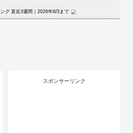
 直近3週間｜2026年8/3まで
杯１次Ｌ敗退の韓国 議員が「なぜ負けたのか？」ソ
督の報復」
に食品も水もない
」に突入！アトラクションパスがどれもこれも1500円
バーワンだ」 熊本地震直後の日本の対応のスピードに
スポンサーリンク
マ『ラムネモンキー』 トレンディなクリスマスイヴ
のに、家族が猛反対。家族から信じられない言葉が飛び
沢秀明の新オーディションが“まんまジャニーズ”とフ