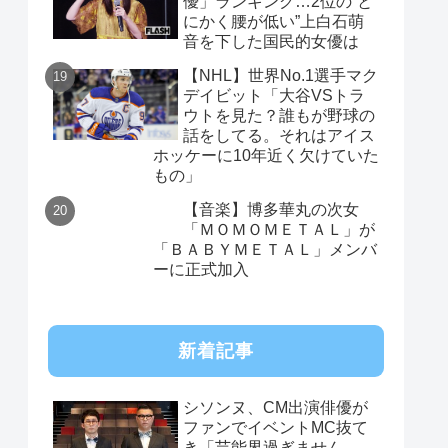
優」ランキング…2位の“と
にかく腰が低い”上白石萌
音を下した国民的女優は
【NHL】世界No.1選手マク
デイビット「大谷VSトラ
ウトを見た？誰もが野球の
話をしてる。それはアイス
ホッケーに10年近く欠けていた
もの」
【音楽】博多華丸の次女
「ＭＯＭＯＭＥＴＡＬ」が
「ＢＡＢＹＭＥＴＡＬ」メンバ
ーに正式加入
新着記事
シソンヌ、CM出演俳優が
ファンでイベントMC抜て
き「芸能界過ぎません