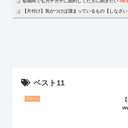
短期間でもガチガチに節約してた方に聞きたい
NE
【片付け】気がつけば溜まっているもの【しなさい
【阪神】大竹耕太郎、勝利インタビューで涙「当た
ゃない」
NEW!
クレバテスⅡ-魔獣の王と偽りの勇者伝承- 第4話 
餌に誘き出す作戦！
【画像】発達障害の子どもはこの絵の意味がすぐに
日本が北朝鮮に辛勝し二次予選3連勝も、海外ファ
容の後半」「今日の森保はチキン」
ベスト11
七ツ森りり ご令嬢と召使いの禁断の恋…1日だけ
たすら愛し合う。
スポーツ
【
Powered by livedoor 相互RSS
w