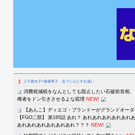
三十路女子×後輩男子、近づく心とすれ違い
消費税減税をなんとしても阻止したい石破前首相、
権者をドン引きさせるよな屁理
NEW!
【あんこ】ディエゴ・ブランドーがグランドオーダ
【FGO二部】 第165話 あれ？ あれあれあれあれあ
あれあれあれあれあれあれ？？？
NEW!