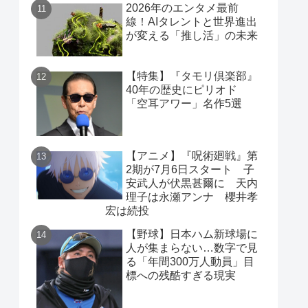
2026年のエンタメ最前
線！AIタレントと世界進出
が変える「推し活」の未来
【特集】『タモリ倶楽部』
40年の歴史にピリオド
「空耳アワー」名作5選
【アニメ】『呪術廻戦』第
2期が7月6日スタート 子
安武人が伏黒甚爾に 天内
理子は永瀬アンナ 櫻井孝
宏は続投
【野球】日本ハム新球場に
人が集まらない…数字で見
る「年間300万人動員」目
標への残酷すぎる現実