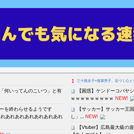
三十路女子×後輩男子、近づく心と
「何いってんのこいつ」と有
【困惑】ケンドーコバヤ
ｗｗｗｗｗｗｗｗｗ
NEW!
ーを終わらせるようです
【サッカー】サッカー王国
れあれあれあれあれあれあれあれ
し」...
NEW!
【Vtuber】広島最大