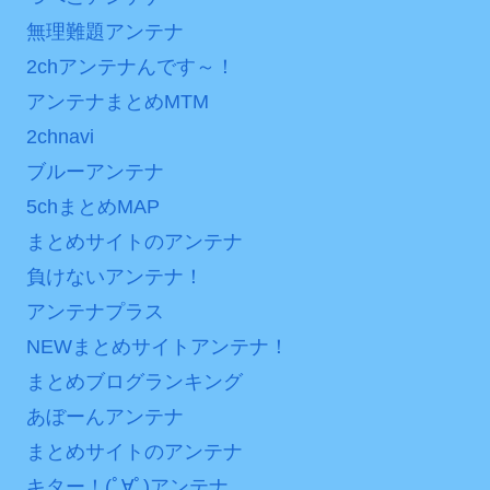
次予選3連勝も、海外ファン
ンバーワンだ」 熊本地震直
無理難題アンテナ
は采配に辛辣「おそろしい
後の日本の対応のスピード
2chアンテナんです～！
内容の後半」「今日の森保
に世界が衝撃
はチキン」
アンテナまとめMTM
【第7話予告】水10ドラ
2chnavi
七ツ森りり ご令嬢と召使
マ『ラムネモンキー』 トレ
いの禁断の恋…1日だけ許さ
ンディなクリスマスイヴ
ブルーアンテナ
れた夫婦としての時間をひ
2/25(水)
5chまとめMAP
たすら愛し合う。
36歳の彼女と結婚したい
まとめサイトのアンテナ
のに、家族が猛反対。家族
Powered by livedoor 相
負けないアンテナ！
から信じられない言葉が飛
互RSS
アンテナプラス
び出した… 他
NEWまとめサイトアンテナ！
「本気で潰しにきてる」
滝沢秀明の新オーディショ
まとめブログランキング
ンが“まんまジャニーズ”とフ
あぼーんアンテナ
ァン衝撃
まとめサイトのアンテナ
Powered by livedoor 相
キター！(ﾟ∀ﾟ)アンテナ