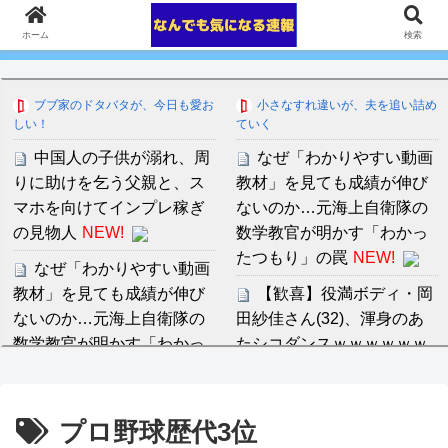
ホーム
検索
ブブ家のドタバタが、今日も愛お
小さなすれ違いが、夫を追い詰め
しい！
ていく
中国人の子供が溺れ、周
なぜ「わかりやすい動画
りに助けを乞う父親と、ス
教材」を見ても成績が伸び
マホを向けてインプレ稼ぎ
ないのか…元海上自衛隊の
の見物人
NEW!
数学教官が明かす「わかっ
たつもり」の罠
NEW!
なぜ「わかりやすい動画
教材」を見ても成績が伸び
【歓喜】役満ボディ・岡
ないのか…元海上自衛隊の
田紗佳さん(32)、渾身のあ
数学教官が明かす「わかっ
たシコダンスｗｗｗｗｗｗ
たつもり」の罠
NEW!
ｗｗｗｗ
NEW!
阪神、拙守で失点重ね中
吉川愛、縛られニットお
プロ野球歴代3位
日に敗戦。藤川監督「すべ
っぱいの膨らみムギュムギ