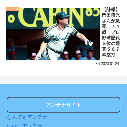
てこれから」
NEW!
ュ揺れてタマランち
【訃報】
ニュース
ベビーグッズで役立った
セ・リーグ出塁回数ラン
門田博光
物
NEW!
キング 直近3週間｜2026年
さんが急
8/3まで
死 ７４
【あんこ】バーニィは第
歳 プロ
1小隊のフォワードのようで
【地獄のような聴聞会】
野球歴代
３位の通
す【機動警察パトレイバ
Ｗ杯１次Ｌ敗退の韓国 議員
算５６７
ー】 第57話 ああ、心配だ心
が「なぜ負けたのか？」ソ
本塁打
配だ
NEW!
ン・フンミン先発落ちは
2023.01.24
「監督の報復」
クレバテスⅡ-魔獣の王と
偽りの勇者伝承- 第4話 感
すまん熊本やがコンビニ
想：敵を探すよりトアの書
に食品も水もない
を餌に誘き出す作戦！
ディズニーが「大課金時
【画像】発達障害の子ど
代」に突入！アトラクショ
アンテナサイト
もはこの絵の意味がすぐに
ンパスがどれもこれも1500
分からないらしい
円の課金チケに
なんでもアンテナ
日本が北朝鮮に辛勝し二
海外「日本よ、お前がナ
つべこアンテナ